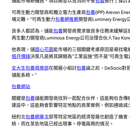
儲能市場新機遇、項目開發以及消防平安
包養
進行了探討
可再生動力開發商和獨立電力生產商
包養
(IPP) Arev
場災難。”可再生動力
包養網推薦
開發商Luminary E
良多人都認為，儲能
包養
開發商需求做良多任務來緩解這
再生動力開發商Luminous Energy公司治理合伙人Tao K
他表現，儲
甜心花園
能市場的三個關鍵考慮原因是尋找電
個月價錢
決策凡是將其歸類為“工業設施”而不是“可再生電
女大生包養俱樂部
在開展小組討
包養
論之前，DeSocio
儲能系統。”
包養網站
關鍵是
包養
儲能開發商找到一起配合伙伴，這能夠包含傳統
建設中，這能夠會影響特定地點的商業案例，例如通過減
紐約北
包養網單次
部等特定地區的經濟發展也創造了機會
統，而在某些地區已經出現事。停電兩周的情況。