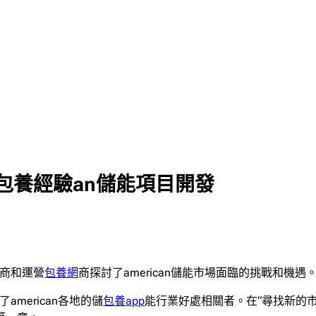
一包養經驗an儲能項目開發
發商和運營
包養網
商探討了american儲能市場面臨的挑戰和機遇
american各地的儲
包養app
能行業好處相關者。在“尋找新的市