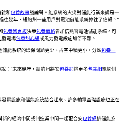
片嘈雜和
包養故事
議論聲。能系統的火災對儲能行業來說是一
他說：“在過往幾年，紐約州一些用戶對電池儲能系統掉往了信賴。”
和
包養留言板
決策
包養價格
者加倍熟習電池儲能系統。可
能發電場
包養甜心網
或風力發電設施加倍不難。
池儲能系統的環保問題更少、占空中積更小，分區
包養一
說：“未來幾年，紐約州將安
包養網
排更多
包養網
電網側
料發電設施和儲能系統結合起來。許多輸電基礎設施也正在
與新的經濟中間或制造業中間一起配合安
包養網
排儲能系