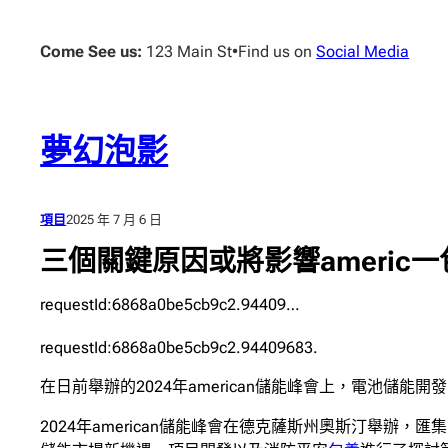
跳
至
Come See us:
123 Main St
•
Find us on
Social Media
主
要
內
容
夢幻泡影
項目
2025 年 7 月 6 日
三個關鍵原因或將影響americ
requestId:6868a0be5cb9c2.94409…
requestId:6868a0be5cb9c2.94409683.
在日前舉辦的2024年american儲能峰會上，電池儲能開
2024年american儲能峰會在德克薩斯州奧斯汀舉辦，匯集了