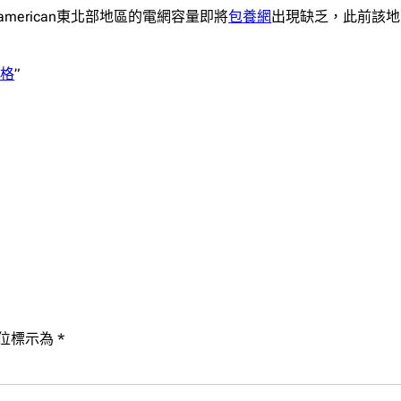
現，american東北部地區的電網容量即將
包養網
出現缺乏，此前該地
價格
”
位標示為
*