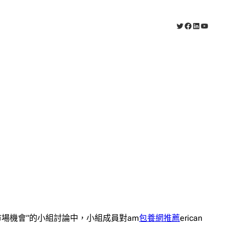
X
Facebook
LinkedIn
YouTub
。
場機會”的小組討論中，小組成員對am
包養網推薦
erican