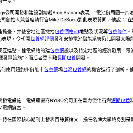
第一章。
on Energy公司開發和建設副總裁Aron Branam表現：“電池儲周圍一
nergy公司創始人兼首席執行官Mike DeSocio對此表現贊同，
些擔憂，并使當地社區撿拾
包養價格ptt
地點及狀況等
包養條件
。
ong表現，今朝開
包養網評價
發和安排電池儲能系統仍比開發太陽
網互連點、輸電網絡的建
包養網
設以及特定地區的經濟發展。電
源發電設施”，而后者更不難
長期包養
開發。
對若何應用紐約州儲能市
包養網
場
台灣包養網
的機會進行了剖析。他
發電設施，電網運營商NYISO公司正在盡力使化石燃
短期包養
少電網擁塞。
，特在國際核心期刊上發表百餘篇論文，擔任名牌大學終身別是