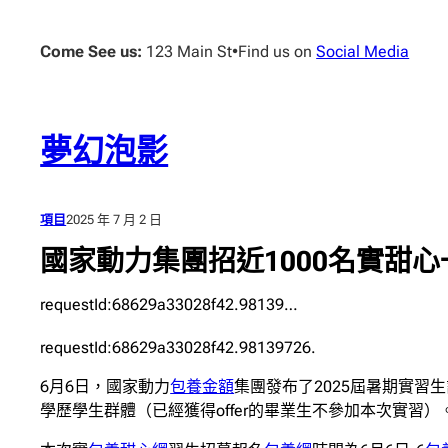
跳
至
Come See us:
123 Main St
•
Find us on
Social Media
主
要
內
容
夢幻泡影
項目
2025 年 7 月 2 日
國家動力集團招近1000名實甜
requestId:68629a33028f42.98139…
requestId:68629a33028f42.98139726.
6月6日，國家動力
包養金額
集團發布了2025屆暑期實習
學歷學生群體（已經獲得offer的畢業生不參加本次實習）