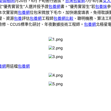
養價格ptt
月20日，6月下旬進行選拔，
台灣包養網
7月-8月實
女大
定“優秀實習生”人選并授予證
包養網
書。“優秀實習生”若
包養妹
本次實習崗
包養網
位包宋微放下毛巾，加快速度填表，免得耽誤
理、資源
包養
評估
包養網
工程師
包養網比較
、聰明機務、算法工
修、CCUS標準化研討、年夜數據技術工程師。
包養網
北極星
養網
用這檔
包養網