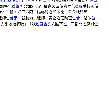
生包養俱樂部
習。實習期滿后，國家動力集團會葉的
包養
參加集
包養網
團公司2025年度實習單位的春
包養網
季校園僱
對方下班。括但不限于貓終於安靜下來，乖乖地睡著
程師
包養網
、新動力工程師、資產治理助理
包養
、儲能
包
電力網收拾我嗎」「我
包養合約
六點下班」了部門招錄崗位