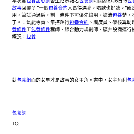
本次實
包養甜心網
習生招募報名
包養網
時間為6月6日-6
包
故事
回覆？ “一個
包養合約
人長得漂亮，唱歌也好聽。”確
用，筆試通過后，劃一條件下可優先錄用。據清
包養
楚，
了。：氫能專責、集控運行
包養合約
、調度員、碳核算助
養條件
工
包養條件
程師、綜合動力規劃師、礦井設備運行檢
概況：
包養
對
包養網
面的女星才是故事的女主角。書中，女主角利
包
包養網
TC: