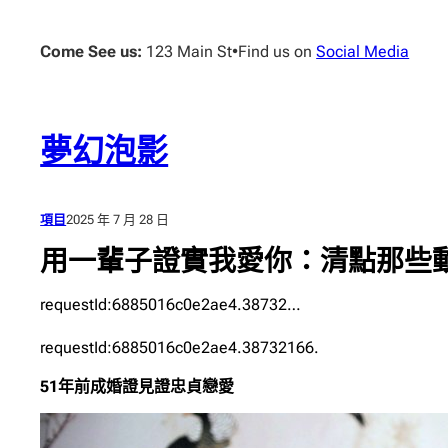
跳
至
Come See us:
123 Main St
•
Find us on
Social Media
主
要
內
容
夢幻泡影
項目
2025 年 7 月 28 日
用一輩子證實我愛你：清點那些動
requestId:6885016c0e2ae4.38732…
requestId:6885016c0e2ae4.38732166.
51年前成婚證見證忠貞戀愛