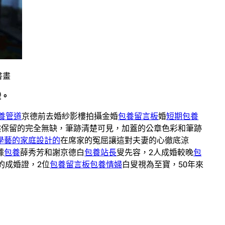
書畫
證。
養管道
京德前去婚紗影樓拍攝金婚
包養留言板
婚
短期包養
然保留的完全無缺，筆跡清楚可見，加蓋的公章色彩和筆跡
學藝的家庭設計的
在席家的冤屈讓這對夫妻的心徹底涼
據
包養
薛秀芳和謝京德白
包養站長
叟先容，2人成婚較晚
包
的成婚證，2位
包養留言板
包養情婦
白叟視為至寶，50年來