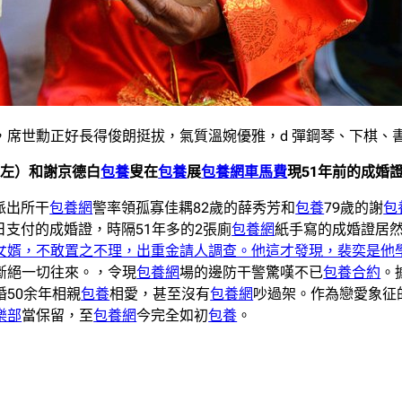
席世勳正好長得俊朗挺拔，氣質溫婉優雅，d 彈鋼琴、下棋、
（左）和謝京德白
包養
叟在
包養
展
包養網車馬費
現51年前的成婚
派出所干
包養網
警率領孤寡佳耦82歲的薛秀芳和
包養
79歲的謝
包
日支付的成婚證，時隔51年多的2張廁
包養網
紙手寫的成婚證居
女婿，不敢置之不理，出重金請人調查。他這才發現，裴奕是他
斷絕一切往來。，令現
包養網
場的邊防干警驚嘆不已
包養合約
。
50余年相親
包養
相愛，甚至沒有
包養網
吵過架。作為戀愛象征
樂部
當保留，至
包養網
今完全如初
包養
。