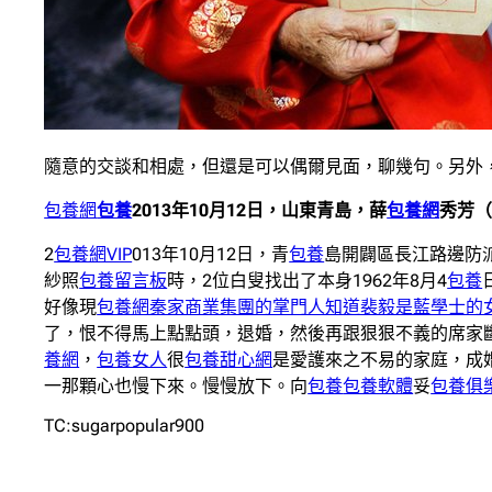
隨意的交談和相處，但還是可以偶爾見面，聊幾句。另外，
包養網
包養
2013年10月12日，山東青島，薛
包養網
秀芳
2
包養網VIP
013年10月12日，青
包養
島開闢區長江路邊防
紗照
包養留言板
時，2位白叟找出了本身1962年8月4
包養
好像現
包養網秦家商業集團的掌門人知道裴毅是藍學士的
了，恨不得馬上點點頭，退婚，然後再跟狠狠不義的席家
養網
，
包養女人
很
包養甜心網
是愛護來之不易的家庭，成婚
一那顆心也慢下來。慢慢放下。向
包養
包養軟體
妥
包養俱
TC:sugarpopular900