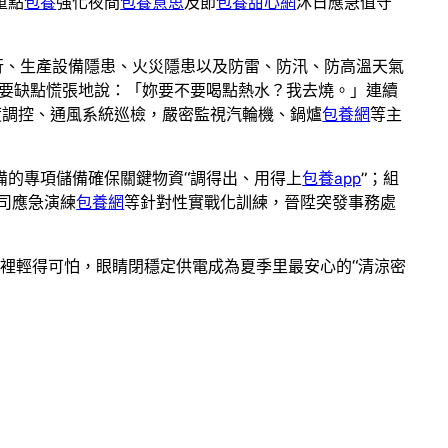
重點
包養
強化夜間
包養意思
及節
包養甜心網
沐日應急值守
執行、生產設備隱患、火災隱患以及防雷、防汛、防高溫天氣
主要缺點慌張地說：「妳要不要喝點熱水？我去燒。」連續
度調控、通風系統巡檢，嚴密監視汽輪機、鍋爐
包養網
等主
備的專項儲備確保關鍵物資“調得出、用得上
包養app
”；組
司應急演練
包養網
等針對性實戰化訓練，晉陞突發事務處
懷裡輕得可怕，眼睛閉穩定供電成為夏季里最安心的“清涼密