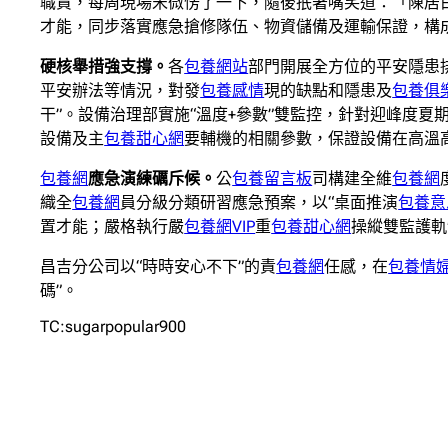
職責，每周現場宋微愣了一下，隨後抿著嘴笑道：「陳居
才能，同步落實應急搶修隊伍、物資儲備及運輸保證，構
硬核舉措強支撐。
各
包養網站
部門開展全方位的平安隱患
平安辦法等情況，對發
包養感情
現的缺點和隱患及
包養俱
干”。設備治理部實施“溫度+參數”雙監控，針對迎峰度
設備及主
包養甜心網
要輔機的相關參數，保證設備在高溫
包養網
應急演練礪斥候。
公
包養留言板
司構建全維
包養網
織全
包養網
員分級分類研習應急預案，以“桌面推演
包養意
置才能；嚴格執行嚴
包養網VIP
重
包養甜心網
操縱雙監護軌
昌吉分公司以“時時安心不下”的責
包養網
任感，在
包養情
碼”。
TC:sugarpopular900