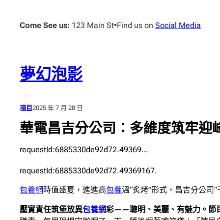
跳
至
Come See us:
123 Main St
•
Find us on
Social Media
主
要
內
容
夢幻泡影
項目
2025 年 7 月 28 日
華電昌吉分公司：多維度筑牢迎
requestId:6885330de92d72.49369…
requestId:6885330de92d72.49369167.
包養網
時值盛夏，進進高
包養
溫“炙烤”形式，昌吉分公司
壓實責任筑堡放異
包養網
彩——聰明、美麗、有魅力。節