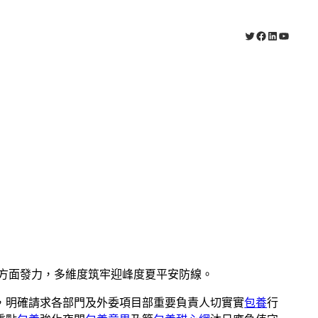
X
Facebook
LinkedIn
YouTub
方面發力，多維度筑牢迎峰度夏平安防線。
，明確請求各部門及外委項目部重要負責人切實實
包養
行