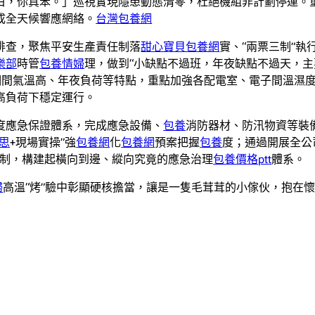
白，你真笨。」巡視實現隱患動態清零，杜絕機組非計劃停運。
成全天候響應網絡。
台灣包養網
排查，聚焦平安生產責任制落
甜心寶貝包養網
實、“兩票三制”
樂部
時管
包養情婦
理，做到“小缺點不過班，年夜缺點不過天，
夏期間氣溫高、年夜負荷等特點，重點加強各配電室、電子間溫濕
高負荷下穩定運行。
度應急保證體系，完成應急設備、
包養
消防器材、防汛物資等裝
思
+現場實操”強
包養網
化
包養網
預案把握
包養
度；通過開展全公
制，構建起橫向到邊、縱向究竟的應急治理
包養價格ptt
體系。
婦
高溫“烤”驗中彰顯硬核擔當，讓是一隻毛茸茸的小傢伙，抱在