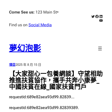
跳
至
Come See us:
123 Main St
•
X
Faceboo
Linked
主
YouTub
要
Find us on
Social Media
內
容
夢幻泡影
項目
2025 年 8 月 15 日
【大家甜心一包養網談】守望相助
推進扶貧協作，攜手共奔小康夢_
中國扶貧在線_國家扶貧門戶
requestId:689e82aea93d99.82839…
requestId:689e82aea93d99.82839389.