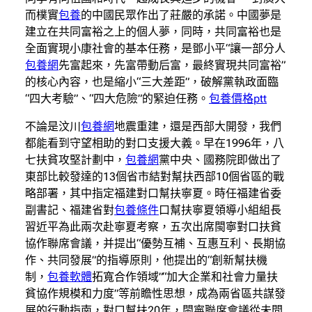
而樸實
包養
的中國民眾作出了莊嚴的承諾。中國夢是
建立在共同富裕之上的個人夢，同時，共同富裕也是
全面實現小康社會的基本任務，是鄧小平“讓一部分人
包養網
先富起來，先富帶動后富，最終實現共同富裕”
的核心內容，也是縮小“三大差距”，破解黨執政面臨
“四大考驗”、“四大危險”的緊迫任務。
包養價格ptt
不論是汶川
包養網
地震重建，還是西部大開發，我們
都能看到守望相助的對口支援大義。早在1996年，八
七扶貧攻堅計劃中，
包養網
黨中央、國務院即做出了
東部比較發達的13個省市結對幫扶西部10個省區的戰
略部署，其中指定福建對口幫扶寧夏。時任福建省委
副書記、福建省對
包養條件
口幫扶寧夏領導小組組長
習近平為此兩次赴寧夏考察，五次出席閩寧對口扶貧
協作聯席會議，并提出“優勢互補、互惠互利、長期協
作、共同發展”的指導原則，他提出的“創新幫扶機
制，
包養軟體
拓寬合作領域”“加大企業和社會力量扶
貧協作規模和力度”等前瞻性思想，成為兩省區共謀發
展的行動指南，對口幫扶20年，閩寧聯席會議從未間