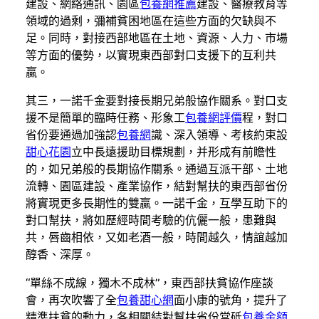
建設、網絡通訊、園區
包養網推薦
建設、醫療教育等
領域的過剩，彌補貧困地區在這些方面的欠缺與不
足。同時，對接西部地區在土地、資源、人力、市場
等方面的優勢，以實現東西部對口支援下的互利共
贏。
其三，一諾千金要對接長期兄弟般協作關系。對口支
援不是簡單的臨時任務、形象工
包養網評價
程，對口
省份要通過加強認
包養網
識、深入領導、考核約束設
甜心花園
立中長遠援助目標規劃，并形成有前瞻性
的，如兄弟般的長期協作關系。通過互派干部、土地
流轉、園區建設、產業協作，結對幫扶的東西部省份
將實現更多長期性的雙贏。一諾千金，互學互助下的
對口幫扶，將如歷經時間考驗的伉儷一般，患難與
共，唇齒相依，又如老酒一般，時間越久，情誼越加
醇香、深厚。
“單絲不成線，獨木不成林”，東西部扶貧協作座談
會，再次吹響了全
包養甜心網
面小康的號角，提升了
精準扶貧的動力，各相關結對幫扶省份當砥
包養金額