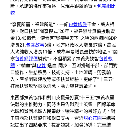
斷，承諾的協作事項逐一兌現并跟蹤落實。
包養網比
較
“寧夏所需、福建所能”，一諾
包養條件
千金，薪火相
傳，對口扶貧“閩寧模式”20年，福建累計無償援助資
金13.43億元，使素有“貧瘠甲天下”之稱的西海固GDP
增長21.
包養故事
3倍，地方財政收入增長67倍，農民
人均純收入增長11倍，成為寧夏增長最快的地區。“閩
寧
包養網評價
模式”，不但積累了扶貧先扶智
包養軟
體
，“輸血”與
包養
“造血”同步，互派掛職干部、部門對
口協作、生態移民、技術支持、土地流轉、勞務輸
入、產業園區建設等眾多扶貧經驗，更給了“十三五”
打贏扶貧攻堅戰以信念、動力與智慧啟迪。
東西部扶貧協作和對口支援是打贏“十三五”扶貧攻堅
決戰的主推動力，同時也是告慰烈士英靈，回報革命
老區和貧困地區人民奉獻、犧牲精神的最好方式。對
于東西部扶貧協作和對口支援，習近
甜心花園
平總書
記提出了四點要求：提高認識，加強領導；完善結