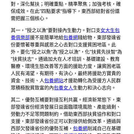
對，深化幫扶；明確重點，精準聚焦；加強考核，確
保成效。在此“四點要求”指導下，東西部結對省份還
需把握三個核心。
其一，“授之以漁”要對接內生動力。對口支
女大生包
養俱樂部
援不是簡單地給
包養網
錢給物，東部發達省
份要懷著尊重與感恩之心去對口支援貧困地區。此
外，要化“授之以魚”為“授之以漁”，化“扶貧先扶智”為
“扶貧扶志”，通過加大在人才培訓、基礎建設、教育
醫療、環境生態改善等方面的援助力度，讓貧困老區
人民有渴望，有期待，有決心，最終將援助方寶貴的
資金、技術、人
包養網站
才援助轉化為受援方人民群
眾積極脫貧致富的內
包養女人
生動力和決心志向。
其二，優勢互補要對接互利共贏。經濟新常態下，東
部發達省份經濟發展日益面臨環境風險、產能過剩、
勞動力不足等問題制約，借助東西部扶貧協作和對口
支援，東部發達省份正可以對接供給側改革，通過與
西部欠發達省份的優勢互補，
包養網
削減自己在基礎