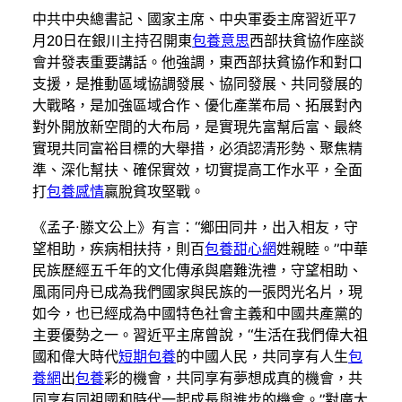
中共中央總書記、國家主席、中央軍委主席習近平7
月20日在銀川主持召開東
包養意思
西部扶貧協作座談
會并發表重要講話。他強調，東西部扶貧協作和對口
支援，是推動區域協調發展、協同發展、共同發展的
大戰略，是加強區域合作、優化產業布局、拓展對內
對外開放新空間的大布局，是實現先富幫后富、最終
實現共同富裕目標的大舉措，必須認清形勢、聚焦精
準、深化幫扶、確保實效，切實提高工作水平，全面
打
包養感情
贏脫貧攻堅戰。
《孟子·滕文公上》有言：“鄉田同井，出入相友，守
望相助，疾病相扶持，則百
包養甜心網
姓親睦。”中華
民族歷經五千年的文化傳承與磨難洗禮，守望相助、
風雨同舟已成為我們國家與民族的一張閃光名片，現
如今，也已經成為中國特色社會主義和中國共產黨的
主要優勢之一。習近平主席曾說，“生活在我們偉大祖
國和偉大時代
短期包養
的中國人民，共同享有人生
包
養網
出
包養
彩的機會，共同享有夢想成真的機會，共
同享有同祖國和時代一起成長與進步的機會。”對廣大