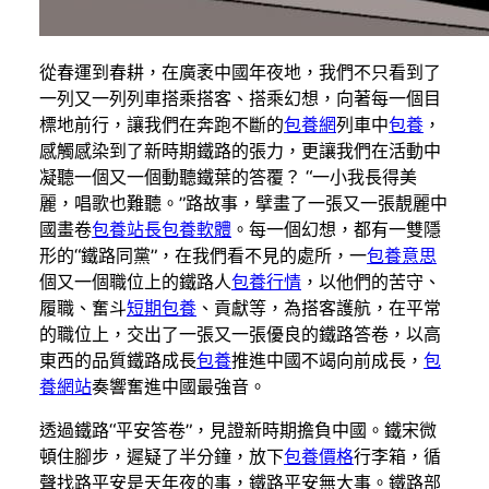
從春運到春耕，在廣袤中國年夜地，我們不只看到了
一列又一列列車搭乘搭客、搭乘幻想，向著每一個目
標地前行，讓我們在奔跑不斷的
包養網
列車中
包養
，
感觸感染到了新時期鐵路的張力，更讓我們在活動中
凝聽一個又一個動聽鐵葉的答覆？ “一小我長得美
麗，唱歌也難聽。”路故事，擘畫了一張又一張靚麗中
國畫卷
包養站長
包養軟體
。每一個幻想，都有一雙隱
形的“鐵路同黨”，在我們看不見的處所，一
包養意思
個又一個職位上的鐵路人
包養行情
，以他們的苦守、
履職、奮斗
短期包養
、貢獻等，為搭客護航，在平常
的職位上，交出了一張又一張優良的鐵路答卷，以高
東西的品質鐵路成長
包養
推進中國不竭向前成長，
包
養網站
奏響奮進中國最強音。
透過鐵路“平安答卷”，見證新時期擔負中國。鐵宋微
頓住腳步，遲疑了半分鐘，放下
包養價格
行李箱，循
聲找路平安是天年夜的事，鐵路平安無大事。鐵路部