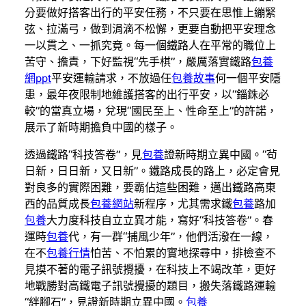
分要做好搭客出行的平安任務，不只要在思惟上繃緊
弦、拉滿弓，做到涓滴不松懈，更要自動把平安理念
一以貫之、一抓究竟。每一個鐵路人在平常的職位上
苦守、擔責，下好監視“先手棋”，嚴厲落實鐵路
包養
網ppt
平安運輸請求，不放過任
包養故事
何一個平安隱
患，最年夜限制地維護搭客的出行平安，以“錙銖必
較”的當真立場，兌現“國民至上、性命至上”的許諾，
展示了新時期擔負中國的樣子。
透過鐵路“科技答卷”，見
包養
證新時期立異中國。“茍
日新，日日新，又日新”。鐵路成長的路上，必定會見
對良多的實際困難，要霸佔這些困難，邁出鐵路高東
西的品質成長
包養網站
新程序，尤其需求鐵
包養
路加
包養
大力度科技自立立異才能，寫好“科技答卷”。春
運時
包養
代，有一群“捕風少年”，他們活潑在一線，
在不
包養行情
怕苦、不怕累的實地探尋中，排檢查不
見摸不著的電子訊號攪擾，在科技上不竭改革，更好
地戰勝對高鐵電子訊號攪擾的題目，搬失落鐵路運輸
“絆腳石”，見證新時期立異中國。
包養