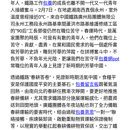
年人，鐵路工作
包養
的成長也離不開一代又一代青年
人接續奮斗。2月7日，在地處湘南西真個永州，室外
溫度曾經接近0℃，來自中國鐵路廣州局團體無限公
司永州工務段永州路基車間蘆洪市路基維護修繕工區
的“90后”工長鄧俊仍然在職位苦守。春運時代，是萬
家團聚的時辰，可是有有數的青年人，他們在職位上
苦守、貢獻、盡責，在黨和國民需求的每一個處所書
寫芳華的史詩，雕刻芳華的萍蹤，在拼搏奮斗中，不
負芳華、不負年光光陰，更讓我們在苦守平
包養網ppt
常職位的青年人身上見證了新時期的芳華中國。
透過鐵路“春耕答卷”，見證新時期活氣中國。食糧平
安是保護國度平安的主要基石。
包養留言板
跟著氣溫
回熱，由南向北的春耕任務漸次睜開，要更好地推進
春耕備耕，尤其需求鐵路部分施展運輸感化，把農資
送到田間地頭。廣鐵團體各年夜站點也到了全力備戰
春耕運輸的要害時代，經由過程
包養意思
“一對一”聯
絡接觸、疾速裝卸貨、啟動重點物質運輸保證機制
等，以現實的舉動扛起春耕備耕物質保送，交出了鐵