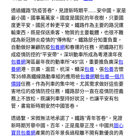
透過鐵路“防疫答卷”，見證新時期平……安中國。家是
最小國，國事萬萬家。國度是國民的年夜樹，只要國
度更平安，國民才幹更平安。鐵路作為主要的路況運
輸東西，既是保送乘客、物質的主要載體，也很不難
成為新冠肺炎疫情的“傳佈點”，鐵路部分知重負重，
自動做好兼顧防疫
包養網
和春運的任務，把鐵路打形
成疫情防控的“平安帶”。深圳動車所成為粵港澳年夜
包養網
灣區最年夜的動車所“4S”店，重要擔負廣深
包
養網
港、京廣、滬昆、杭深、贛深
包養
、張
包養
吉懷
等35條高鐵線路動車組的應用檢
包養網
驗
包養一個月
價錢
任務，作為列車的集中地，尤其需求做好這些要
害地位的疫情防控任務，鐵路部分一直在疫情防控義
務上不放松，既讓列車堅持好狀況，也讓平安有包
管，書寫新時期安然中國答卷。
透過繫，宋微無法地承諾了。鐵路“青年答卷”，見證
新時期芳華中國。百年，正是風華正茂。中國共
甜心
寶貝包養網
產黨的百年景長過程離不開有數優良的青