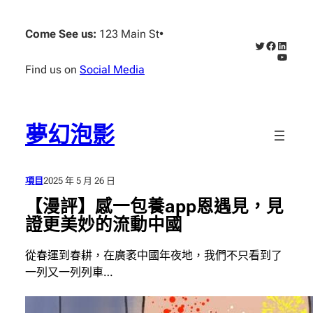
跳
至
Come See us:
123 Main St
•
X
Faceboo
Linked
主
YouTub
要
Find us on
Social Media
內
容
夢幻泡影
項目
2025 年 5 月 26 日
【漫評】感一包養app恩遇見，見
證更美妙的流動中國
從春運到春耕，在廣袤中國年夜地，我們不只看到了
一列又一列列車…