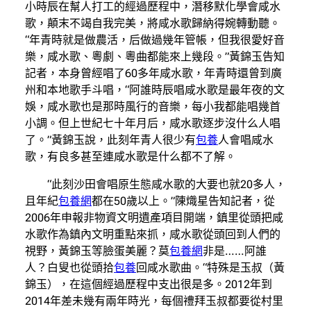
小時辰在幫人打工的經過歷程中，潛移默化學會咸水
歌，顛末不竭自我完美，將咸水歌歸納得婉轉動聽。
“年青時就是做農活，后做過幾年管帳，但我很愛好音
樂，咸水歌、粵劇、粵曲都能來上幾段。”黃錦玉告知
記者，本身曾經唱了60多年咸水歌，年青時還曾到廣
州和本地歌手斗唱，“阿誰時辰唱咸水歌是最年夜的文
娛，咸水歌也是那時風行的音樂，每小我都能唱幾首
小調。但上世紀七十年月后，咸水歌逐步沒什么人唱
了。”黃錦玉說，此刻年青人很少有
包養
人會唱咸水
歌，有良多甚至連咸水歌是什么都不了解。
“此刻沙田會唱原生態咸水歌的大要也就20多人，
且年紀
包養網
都在50歲以上。”陳熾星告知記者，從
2006年申報非物資文明遺產項目開端，鎮里從頭把咸
水歌作為鎮內文明重點來抓，咸水歌從頭回到人們的
視野，黃錦玉等臉蛋美麗？莫
包養網
非是……阿誰
人？白叟也從頭拾
包養
回咸水歌曲。“特殊是玉叔（黃
錦玉），在這個經過歷程中支出很是多。2012年到
2014年差未幾有兩年時光，每個禮拜玉叔都要從村里