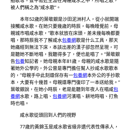
船歌等。疍平易近生涯在海邊咸水之中，所唱之歌，
被人們稱之為“咸水歌”。
本年52歲的葉敬銀是沙田泥洲村人，從小就開端
接觸咸水歌。在她只要幾歲的時辰，每晚睡覺前，母
親城市唱咸水歌，“歌本就放在床頭，差未幾每晚都要
唱，那時辰我不了解咸水
包養網
歌是什么工具，那天
她痛經到無法下床，本該出差的漢子卻忽然呈現，可
是聽她不斷地唱，我聽得多了，便也能唱了。”葉敬銀
告
包養
知記者，她母親本年81歲，母親的咸水歌是隨
著她外公學的，外公曾是專門擔任幫人抄咸水歌歌本
的，“母親手中此刻還保存有一
包養網
本外公的手抄歌
本，大要有十幾首。母親還專門復印了一本送給我。”
葉敬銀說，在她小時辰，老是能聽到年夜人在唱咸
包
養網
水歌，路上唱、
包養網
河濱唱、耕地時唱、打魚
時也唱。
咸水歌從頭回到人們的視野
77歲的黃錦玉是咸水歌省級非遺代表性傳承人，