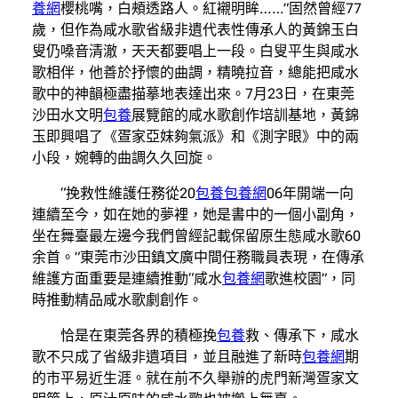
養網
櫻桃嘴，白頰透路人。紅襯明眸……”固然曾經77
歲，但作為咸水歌省級非遺代表性傳承人的黃錦玉白
叟仍嗓音清澈，天天都要唱上一段。白叟平生與咸水
歌相伴，他善於抒懷的曲調，精曉拉音，總能把咸水
歌中的神韻極盡描摹地表達出來。7月23日，在東莞
沙田水文明
包養
展覽館的咸水歌創作培訓基地，黃錦
玉即興唱了《疍家亞妹夠氣派》和《測字眼》中的兩
小段，婉轉的曲調久久回旋。
“挽救性維護任務從20
包養
包養網
06年開端一向
連續至今，如在她的夢裡，她是書中的一個小副角，
坐在舞臺最左邊今我們曾經記載保留原生態咸水歌60
余首。”東莞市沙田鎮文廣中間任務職員表現，在傳承
維護方面重要是連續推動“咸水
包養網
歌進校園”，同
時推動精品咸水歌劇創作。
恰是在東莞各界的積極挽
包養
救、傳承下，咸水
歌不只成了省級非遺項目，並且融進了新時
包養網
期
的市平易近生涯。就在前不久舉辦的虎門新灣疍家文