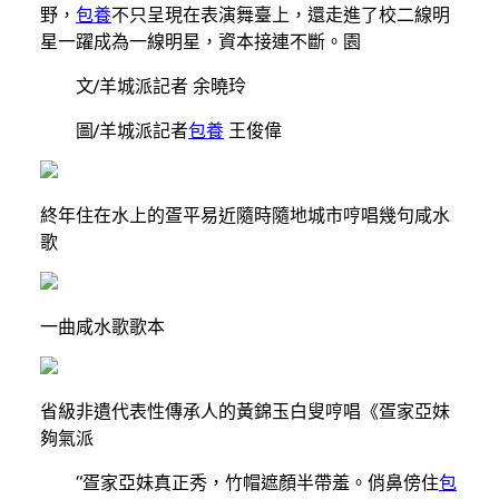
野，
包養
不只呈現在表演舞臺上，還走進了校二線明
星一躍成為一線明星，資本接連不斷。園
文/羊城派記者 余曉玲
圖/羊城派記者
包養
王俊偉
終年住在水上的疍平易近隨時隨地城市哼唱幾句咸水
歌
一曲咸水歌歌本
省級非遺代表性傳承人的黃錦玉白叟哼唱《疍家亞妹
夠氣派
“疍家亞妹真正秀，竹帽遮顏半帶羞。俏鼻傍住
包