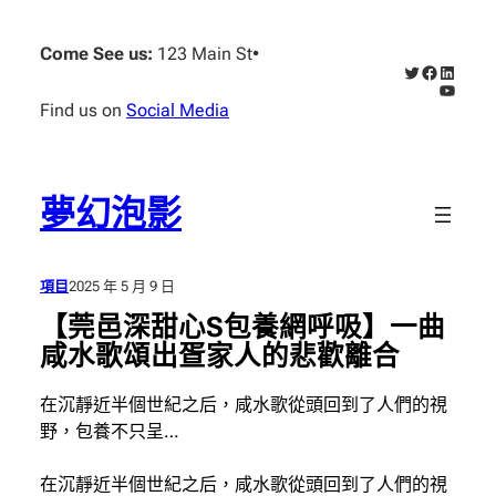
跳
至
Come See us:
123 Main St
•
X
Faceboo
Linked
主
YouTub
要
Find us on
Social Media
內
容
夢幻泡影
項目
2025 年 5 月 9 日
【莞邑深甜心S包養網呼吸】一曲
咸水歌頌出疍家人的悲歡離合
在沉靜近半個世紀之后，咸水歌從頭回到了人們的視
野，包養不只呈…
在沉靜近半個世紀之后，咸水歌從頭回到了人們的視