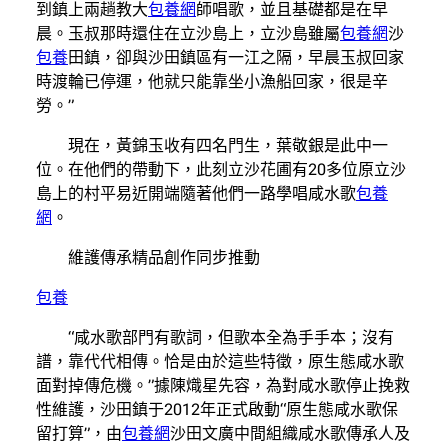
到鎮上兩趟教大
包養網
師唱歌，並且基礎都是在早
晨。玉叔那時還住在立沙島上，立沙島雖屬
包養網
沙
包養
田鎮，卻與沙田鎮區有一江之隔，早晨玉叔回家
時渡輪已停運，他就只能靠坐小漁船回家，很是辛
勞。”
現在，黃錦玉收有四名門生，葉敬銀是此中一
位。在他們的帶動下，此刻立沙花圃有20多位原立沙
島上的村平易近開端隨著他們一路學唱咸水歌
包養
網
。
維護傳承精品創作同步推動
包養
“咸水歌部門有歌詞，但歌本全為手手本；沒有
譜，靠代代相傳。恰是由於這些特徵，原生態咸水歌
面對掉傳危機。”據陳熾星先容，為對咸水歌停止挽救
性維護，沙田鎮于2012年正式啟動“原生態咸水歌保
留打算”，由
包養網
沙田文廣中間組織咸水歌傳承人及