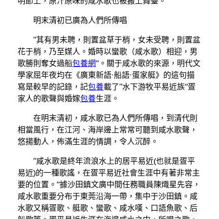
明節上，原汁原味的咸水歌也被搬上舞臺。
明末清初已廣為人們所傳唱
“其有男未聘，則置盆草于梢，女未受聘，則置盆
花于梢，乃至媒人。婚時以蠻歌（咸水歌）相迎，男
歌勝則奪女過船
包養網
”。關于咸水歌的來源，明代文
學家屈年夜均在《廣東新語·船語·蛋家艇》的這句描
寫是較早的記錄，記
包養
載了“水下游牧平易近族”疍
家人的歌聲與婚嫁
包養
生涯。
在明末清初，咸水歌已為人們所傳唱，到清代則
相當風行，在江河、海岸邊上常常可聽到咸水歌聲，
悠揚動人，佈滿生涯的情調，令人沉醉。
“咸水歌是終年流浪水上的居平易近(也就是疍平
易近)的一種歌謠，在疍平易近社會生涯中有著非常主
要的位置。”據沙田鎮文廣中間任務職員陳熾星先容，
咸水歌重要分布于東莞沿海一帶，集中于沙田鎮。咸
水歌又稱疍歌、艇歌、蠻歌、咸水嘆、口語魚歌、后