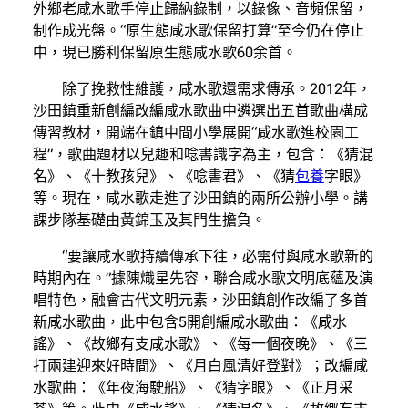
外鄉老咸水歌手停止歸納錄制，以錄像、音頻保留，
制作成光盤。“原生態咸水歌保留打算”至今仍在停止
中，現已勝利保留原生態咸水歌60余首。
除了挽救性維護，咸水歌還需求傳承。2012年，
沙田鎮重新創編改編咸水歌曲中遴選出五首歌曲構成
傳習教材，開端在鎮中間小學展開“咸水歌進校園工
程”，歌曲題材以兒趣和唸書識字為主，包含：《猜混
名》、《十教孩兒》、《唸書君》、《猜
包養
字眼》
等。現在，咸水歌走進了沙田鎮的兩所公辦小學。講
課步隊基礎由黃錦玉及其門生擔負。
“要讓咸水歌持續傳承下往，必需付與咸水歌新的
時期內在。”據陳熾星先容，聯合咸水歌文明底蘊及演
唱特色，融會古代文明元素，沙田鎮創作改編了多首
新咸水歌曲，此中包含5開創編咸水歌曲：《咸水
謠》、《故鄉有支咸水歌》、《每一個夜晚》、《三
打兩建迎來好時間》、《月白風清好登對》；改編咸
水歌曲：《年夜海駛船》、《猜字眼》、《正月采