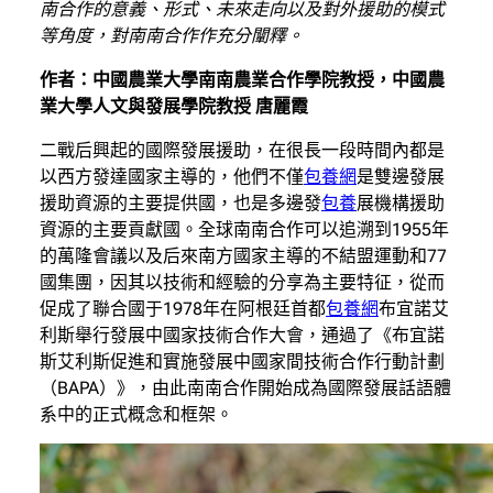
南合作的意義、形式、未來走向以及對外援助的模式
等角度，對南南合作作充分闡釋。
作者：中國農業大學南南農業合作學院教授，中國農
業大學人文與發展學院教授 唐麗霞
二戰后興起的國際發展援助，在很長一段時間內都是
以西方發達國家主導的，他們不僅
包養網
是雙邊發展
援助資源的主要提供國，也是多邊發
包養
展機構援助
資源的主要貢獻國。全球南南合作可以追溯到1955年
的萬隆會議以及后來南方國家主導的不結盟運動和77
國集團，因其以技術和經驗的分享為主要特征，從而
促成了聯合國于1978年在阿根廷首都
包養網
布宜諾艾
利斯舉行發展中國家技術合作大會，通過了《布宜諾
斯艾利斯促進和實施發展中國家間技術合作行動計劃
（BAPA）》，由此南南合作開始成為國際發展話語體
系中的正式概念和框架。