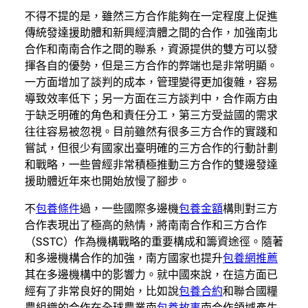
不得不提的是，雖然三方合作能夠在一定程度上促進
傳統發達援助體和新興經濟體之間的合作，加強南北
合作和南南合作之間的聯系，資源提供的雙方可以發
揮各自的優勢，但是三方合作的弊端也是非常明顯。
一方面增加了談判的成本，管理變得更加復雜，容易
導致效率低下；另一方面在三方談判中，合作兩方由
于缺乏明確的角色和責任分工，第三方受益國的需求
往往容易被忽視。目前雖然有很多三方合作的實踐和
嘗試，但很少有國家出臺明確的三方合作的行動計劃
和戰略，一些曾經非常積極推動三方合作的雙邊發達
援助體近年來也開始放慢了腳步。
不
包養條件
過，一些國際多邊機
包養金額
構則對三方
合作表現出了極高的熱情，將南南合作和三方合作
（SSTC）作為機構戰略的重要構成和籌資途徑。隨著
和多邊機構合作的加強，南方國家也提升
包養網推薦
其在多邊機構中的影響力。就中國來說，在這方面已
經有了非常良好的開始，比如說
包養合約
和聯合國糧
農組織的合作在全球農業南
包養故事
南合作領域產生