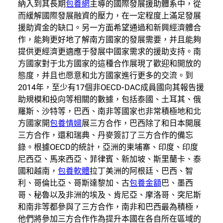
納入到其長期
包養網
主導的國際發展援助體系中，從
而緩解國際發展融資的壓力，在一定程度上滿足發展
援助資金的缺口。另一方面希望通過和新興經濟體合
作，能夠更好地了解南方國家的發展需要，并且能夠
提供更經濟更適應于發展中國家需求的援助支持。南
方國家對于北方國家的這種合作展現了歡迎和開放的
態度，并且也愿意和北方國家進行更多的交流。到
2014年，至少有17個非OECD-DAC成員國向其報告援
助規模和投向等相關的數據，包括泰國、土耳其、俄
羅斯、沙特等，巴西、南非等國家也非常積極地和北
方國家開
包養情婦
展三方合作，巴西除了和日本開展
三方合作，還和瑞典、丹麥簽訂了三方合作的備忘
錄。根據OECD的統計，亞洲的柬埔寨、印度、印度
尼西亞、馬來西亞、菲律賓、新加坡、斯里蘭卡、泰
國和越南，
包養軟體
拉丁美洲的阿根廷、巴西、智
利、哥倫比亞、哥斯達黎加、古
包養金額
巴、墨西
哥、秘魯以及非洲的埃及、肯尼亞、摩洛哥、突尼斯
和南非等都參與了三方合作，南非和巴西最為積極，
他們將參加三方合作作為提升本國在各自所在區域的