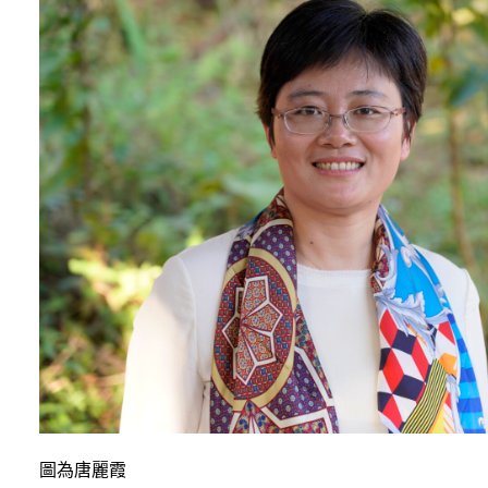
圖為唐麗霞