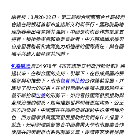
編者按：3月20-22日，第二屆聯合國南南合作高級別
會議在阿根廷首都布宜諾斯艾利斯舉行。國務院副總
理胡春華出席會議并強調，中國是南南合作的堅定支
持者、積極參與者和重要貢獻者。中方將繼續承擔與
自身發展階段和實際能力相適應的國際責任，與各國
攜手共建人類命運共同體。
包養感情
自從1978年《布宜諾斯艾利斯行動計劃》通
過以來，在聯合國的支持、引導下，在各成員國的積
極參與和推動下，南南
包養網比較
合作蓬勃發展，并
取得了很大的成果。在世界范圍內民族主義和民粹主
義不斷抬頭
包養
的形勢下，如何看待國際發展援助與
全球治理的關系，如何推動世界朝著更加均衡、公正
的方向發展，中國應在在國際發展援助中扮演何種角
色，西方國家參與國際發展援助對我們有什么借鑒？
就此，光明網理論部聯合中國農業大學南南農業合作
學院共同策劃推出系列解讀文章，邀請專家學者從南