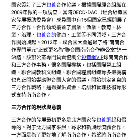
國家簽訂了三方
包養
合作協議。根據國際經合組織在
2009年做的一項調查，當時OECD-DAC（經合組織國
家發展援助委員會）成員國中有15個國家已經開展了
三方合作，合作領域覆蓋了農業、漁業、教育、林
業、治理、
包養合約
健康、工業等不同領域，三方合
作開始興起。2012年，聯合國大會通過了將“南南合
作專門單元”正式更名為“聯合國南南合作辦公室”這一
決議，該辦公室專門負責協調全
包養網VIP
球南南合作
和三方合作事務，很多國際機構，包括國際勞工組
織、聯合國教科文組織、聯合國糧農組織等多邊機構
也真正開始響應聯合國大會的倡議，開始制定各自的
三方合作戰略，通過提供資金、培訓和管理技術等形
式支持南南合作。
三方合作的現狀與意義
三方合作的發展最初更多是北方國家發
包養網
起和倡
導的。對于北方國家來說，尋求和新興經濟體合作，
一方面是為了更好地了解南南合作，希望將南南合作