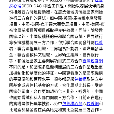
網心得
OECD-DAC-中國工作組，開始以發展伙伴的身
份接觸西方發達援助體，在農業領域與發達國家開始
進行三方合作的嘗試，如中國-英國-馬拉維水產發展
項目、中國-英國-烏干達木薯發展項目、中國-美國-東
帝汶農業項目等項目都取得良好效果。同時，除發達
國家以外，中國最積極的是和聯合國系統、世界銀行
等多邊機構開展三方合作，包括聯合國開發計劃
包養
署、聯合國糧農組織、世界糧食計劃署、國際農發基
金、聯合國教科文組織、世界衛生組織、世界銀行
等，和發達國家主要開展項目式三方合作
臺灣包養網
不同的是，和國際多邊機構開展的三方合作呈現出更
加機制化和制度化的特征，中國更看重的是國際機構
的平臺優勢和管理水平，很多都是采
包養網
取建立中
國基金或者信托基金的方式，合作周期比較長，受益
國家范圍廣，合作更加規范化。此外，近幾年，中國
也開始嘗試和私人部門開展三方合作，目前正在進行
的實踐是依托農業技術示范中
包養甜心網
心
包養網
和
比爾蓋茨基金會在莫桑比克和贊比亞開展三方合作。