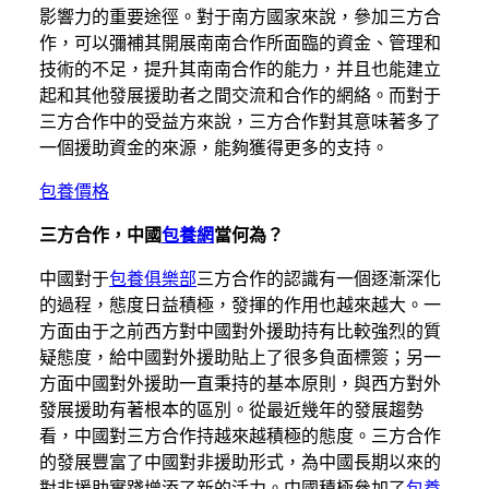
影響力的重要途徑。對于南方國家來說，參加三方合
作，可以彌補其開展南南合作所面臨的資金、管理和
技術的不足，提升其南南合作的能力，并且也能建立
起和其他發展援助者之間交流和合作的網絡。而對于
三方合作中的受益方來說，三方合作對其意味著多了
一個援助資金的來源，能夠獲得更多的支持。
包養價格
三方合作，中國
包養網
當何為？
中國對于
包養俱樂部
三方合作的認識有一個逐漸深化
的過程，態度日益積極，發揮的作用也越來越大。一
方面由于之前西方對中國對外援助持有比較強烈的質
疑態度，給中國對外援助貼上了很多負面標簽；另一
方面中國對外援助一直秉持的基本原則，與西方對外
發展援助有著根本的區別。從最近幾年的發展趨勢
看，中國對三方合作持越來越積極的態度。三方合作
的發展豐富了中國對非援助形式，為中國長期以來的
對非援助實踐增添了新的活力。中國積極參加了
包養