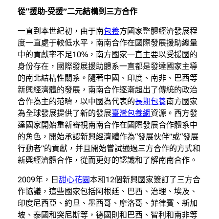
從“援助-受援”二元結構到三方合作
一直到本世紀初，由于南
包養
方國家整體經濟發展程
度一直處于較低水平，南南合作在國際發展援助總量
中的貢獻率不足10%，南方國家一直主要以受援國的
身份存在，國際發展援助體系一直都是發達國家主導
的南北結構性關系。隨著中國、印度、南非、巴西等
新興經濟體的發展，南南合作逐漸超出了傳統的政治
合作為主的范疇，以中國為代表的
長期包養
南方國家
為全球發展提供了新的發展
臺灣包養網
資源。西方發
達國家開始重新審視南南合作在國際發展合作體系中
的角色，開始承認新興經濟體作為“發展伙伴”或“發展
行動者”的貢獻，并且開始嘗試通過三方合作的方式和
新興經濟體合作，從而更好的認識和了解南南合作。
2009年，日
甜心花園
本和12個新興國家簽訂了三方合
作協議，這些國家包括阿根廷、巴西、治理、埃及、
印度尼西亞、約旦、墨西哥、摩洛哥、菲律賓、新加
坡、泰國和突尼斯等，德國則和巴西、智利和南非等