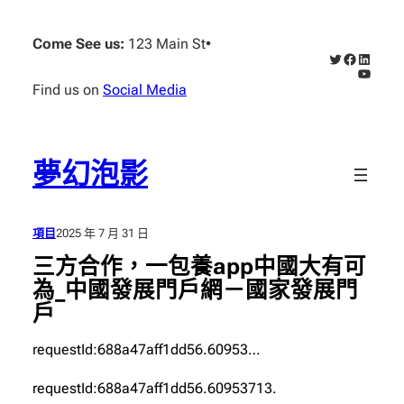
跳
至
Come See us:
123 Main St
•
X
Faceboo
Linked
主
YouTub
要
Find us on
Social Media
內
容
夢幻泡影
項目
2025 年 7 月 31 日
三方合作，一包養app中國大有可
為_中國發展門戶網－國家發展門
戶
requestId:688a47aff1dd56.60953…
requestId:688a47aff1dd56.60953713.