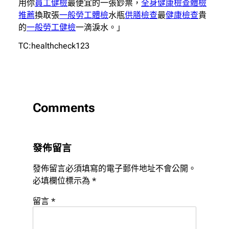
用你
員工健檢
最便宜的一張鈔票，
全身健康檢查
體檢
推薦
換取張
一般勞工體檢
水瓶
供膳檢查
最
健康檢查
貴
的
一般勞工健檢
一滴淚水。」
TC:healthcheck123
Comments
發佈留言
發佈留言必須填寫的電子郵件地址不會公開。
必填欄位標示為
*
留言
*