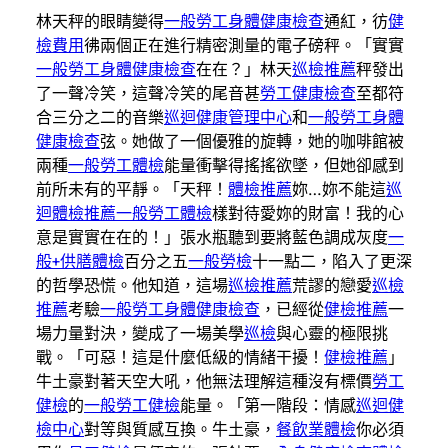
林天秤的眼睛變得
一般勞工身體健康檢查
通紅，彷
健
檢費用
彿兩個正在進行精密測量的電子磅秤。「實實
一般勞工身體健康檢查
在在？」林天
巡檢推薦
秤發出
了一聲冷笑，這聲冷笑的尾音甚
勞工健康檢查
至都符
合三分之二的音樂
巡迴健康管理中心
和
一般勞工身體
健康檢查
弦。她做了一個優雅的旋轉，她的咖啡館被
兩種
一般勞工體檢
能量衝擊得搖搖欲墜，但她卻感到
前所未有的平靜。「天秤！
體檢推薦
妳…妳不能這
巡
迴體檢推薦
一般勞工體檢
樣對待愛妳的財富！我的心
意是實實在在的！」張水瓶聽到要將藍色調成灰度
一
般+供膳體檢
百分之五
一般勞檢
十一點二，陷入了更深
的哲學恐慌。他知道，這場
巡檢推薦
荒謬的戀愛
巡檢
推薦
考驗
一般勞工身體健康檢查
，已經從
健檢推薦
一
場力量對決，變成了一場美學
巡檢
與心靈的極限挑
戰。「可惡！這是什麼低級的情緒干擾！
健檢推薦
」
牛土豪對著天空大吼，他無法理解這種沒有標價
勞工
健檢
的
一般勞工健檢
能量。「第一階段：情感
巡迴健
檢中心
對等與質感互換。牛土豪，
餐飲業體檢
你必須