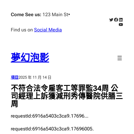
跳
至
Come See us:
123 Main St
•
X
Faceboo
Linked
主
YouTub
要
Find us on
Social Media
內
容
夢幻泡影
項目
2025 年 11 月 14 日
不符合法令雇客工等罪監34周 公
司經理上訴獲減刑秀傳醫院供膳三
周
requestId:6916a5403c3ca9.17696…
requestId:6916a5403c3ca9.17696005.