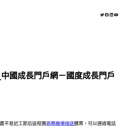
X
Facebook
LinkedIn
YouTub
_中國成長門戶網－國度成長門戶
理農平易近工節后返程團
商務機場接送
體票，可以通過電話