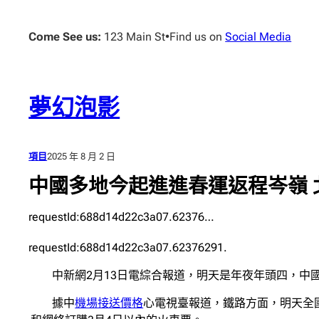
跳
至
Come See us:
123 Main St
•
Find us on
Social Media
主
要
內
容
夢幻泡影
項目
2025 年 8 月 2 日
中國多地今起進進春運返程岑嶺
requestId:688d14d22c3a07.62376…
requestId:688d14d22c3a07.62376291.
中新網2月13日電綜合報道，明天是年夜年頭四，中
據中
機場接送價格
心電視臺報道，鐵路方面，明天全國