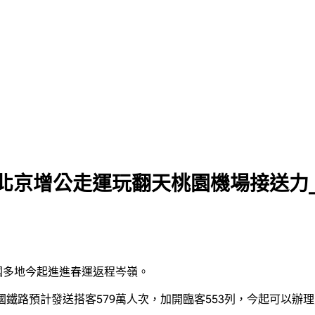
 北京增公走運玩翻天桃園機場接送力
國多地今起進進春運返程岑嶺。
鐵路預計發送搭客579萬人次，加開臨客553列，今起可以辦