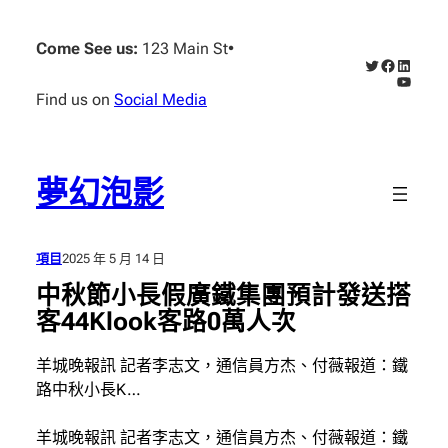
跳
至
Come See us:
123 Main St
•
X
Faceboo
Linked
主
YouTub
要
Find us on
Social Media
內
容
夢幻泡影
項目
2025 年 5 月 14 日
中秋節小長假廣鐵集團預計發送搭
客44Klook客路0萬人次
羊城晚報訊 記者李志文，通信員方杰、付薇報道：鐵
路中秋小長K…
羊城晚報訊 記者李志文，通信員方杰、付薇報道：鐵