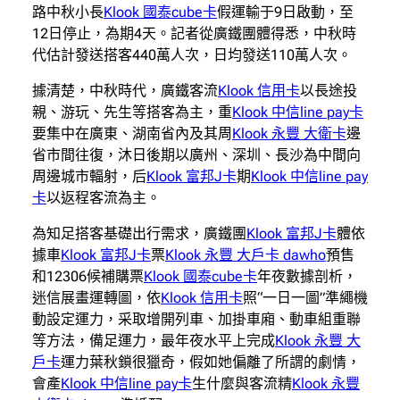
路中秋小長
Klook 國泰cube卡
假運輸于9日啟動，至
12日停止，為期4天。記者從廣鐵團體得悉，中秋時
代估計發送搭客440萬人次，日均發送110萬人次。
據清楚，中秋時代，廣鐵客流
Klook 信用卡
以長途投
親、游玩、先生等搭客為主，重
Klook 中信line pay卡
要集中在廣東、湖南省內及其周
Klook 永豐 大衛卡
邊
省市間往復，沐日後期以廣州、深圳、長沙為中間向
周邊城市輻射，后
Klook 富邦J卡
期
Klook 中信line pay
卡
以返程客流為主。
為知足搭客基礎出行需求，廣鐵團
Klook 富邦J卡
體依
據車
Klook 富邦J卡
票
Klook 永豐 大戶卡 dawho
預售
和12306候補購票
Klook 國泰cube卡
年夜數據剖析，
迷信展畫運轉圖，依
Klook 信用卡
照“一日一圖”準繩機
動設定運力，采取增開列車、加掛車廂、動車組重聯
等方法，備足運力，最年夜水平上完成
Klook 永豐 大
戶卡
運力葉秋鎖很獵奇，假如她偏離了所謂的劇情，
會產
Klook 中信line pay卡
生什麼與客流精
Klook 永豐