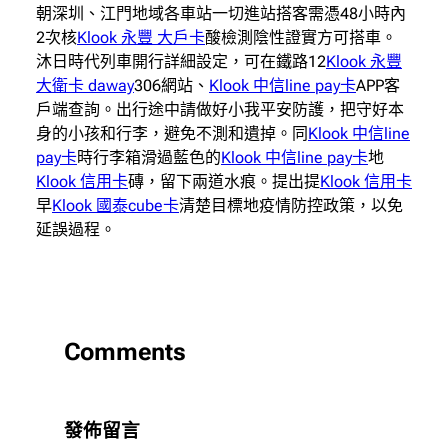
朝深圳、江門地域各車站一切進站搭客需憑48小時內
2次核
Klook 永豐 大戶卡
酸檢測陰性證實方可搭車。
沐日時代列車開行詳細設定，可在鐵路12
Klook 永豐
大衛卡 daway
306網站、
Klook 中信line pay卡
APP客
戶端查詢。出行途中請做好小我平安防護，把守好本
身的小孩和行李，避免不測和遺掉。同
Klook 中信line
pay卡
時行李箱滑過藍色的
Klook 中信line pay卡
地
Klook 信用卡
磚，留下兩道水痕。提出提
Klook 信用卡
早
Klook 國泰cube卡
清楚目標地疫情防控政策，以免
延誤過程。
Comments
發佈留言