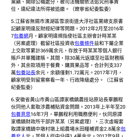
黨籍、開除公職處分，被司法機關依法追究刑事責
任，違紀違法所得被追繳。（遼寧省紀委監委）
5.江蘇省無錫市濱湖區雪浪街道大浮社區黨總支原書
記顧家明違反財經紀律等問題。2012年2月至2016年
7
包養網
月，顧家明違規指使社區主辦會計時某某
（另案處理）截留社區投資收
包養條件
益和下屬企業
上交款等累計369萬余元，存放于時某某等個人銀行
賬戶并單獨建賬。其間，除30萬元返還至社區財務賬
外，其余款項用于餐費、購買果品等，合計列支337
萬
包養站長
余元，余額僅剩1.72萬元。2017年7月，
顧家明受到留黨察看一年、行政降級處分。（江蘇省
紀委監委）
6.安徽省黃山市黃山區譚家橋鎮農技站原站長畢鵬程
伙同他人套取涉農補貼資金問題。2013年上半年至20
包養意思
16年7月，畢鵬程利用職務便利，伙同原譚
家橋鎮財政所干部許某某（另案處理），三次虛報套
取譚家橋鎮中墩村墩上組農場水田糧補資金2.8萬余
包
養女人
元，其個人從中分得1.4萬余元。2017年9月，