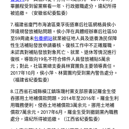
畢鵬程受到留黨察看一年、行政撤職處分，違紀所得
被追繳。（安徽省紀委監委）
7.福建省廈門市海滄區東孚街道寨后社區網格員侯小
萍違規發放補貼問題。侯小萍在具體經辦寨后社區50
至59周歲未
包養網站
就業被征地人員及退養漁民保障
性生活補貼發放申請審核、復核工作中不正確履職，
未認真對補貼發放對象死亡、就業、退休等情況進行
復核，導致向19名不符合條件人員發放補貼5萬余
元；對此，社區黨總支委員林寶團負主要領導責任。
2017年10月，侯小萍、林寶團均受到黨內警告處分。
（福建省紀委監委）
8.江西省石城縣橫江鎮珠璣村黨支部原書記羅金生侵
吞挪用土地補償款問題。2014年至2016年，羅金生利
用職務便利，侵吞土地補償款3萬余元，挪用土地補
償款7萬余元。2017年6月，羅金生受到撤銷黨內職務
處分，違紀所得被追繳。（江西省紀委監委）