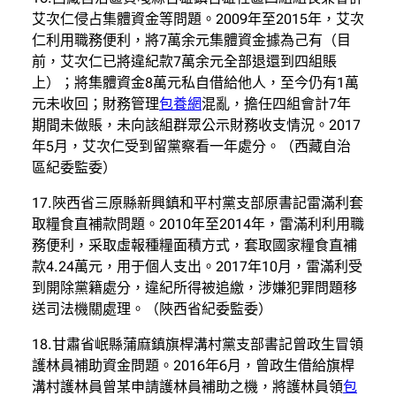
艾次仁侵占集體資金等問題。2009年至2015年，艾次
仁利用職務便利，將7萬余元集體資金據為己有（目
前，艾次仁已將違紀款7萬余元全部退還到四組賬
上）；將集體資金8萬元私自借給他人，至今仍有1萬
元未收回；財務管理
包養網
混亂，擔任四組會計7年
期間未做賬，未向該組群眾公示財務收支情況。2017
年5月，艾次仁受到留黨察看一年處分。（西藏自治
區紀委監委）
17.陜西省三原縣新興鎮和平村黨支部原書記雷滿利套
取糧食直補款問題。2010年至2014年，雷滿利利用職
務便利，采取虛報種糧面積方式，套取國家糧食直補
款4.24萬元，用于個人支出。2017年10月，雷滿利受
到開除黨籍處分，違紀所得被追繳，涉嫌犯罪問題移
送司法機關處理。（陜西省紀委監委）
18.甘肅省岷縣蒲麻鎮旗桿溝村黨支部書記曾政生冒領
護林員補助資金問題。2016年6月，曾政生借給旗桿
溝村護林員曾某申請護林員補助之機，將護林員領
包