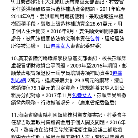
9.山東省鄒城市大束鎮山沃村原黨支部書記、村委會
主任姜洪順騙取貪污造林補助資金問題。2011年底至
2014年9月，姜洪順利用職務便利，采取虛報造林植
樹面積手段，騙取上級造林補助資金28.61萬元，用
于個人生活開支。2016年9月，姜洪順受到開除黨籍
處分，被司法機關依法追究刑事責任
包養
，違紀違法
所得被追繳。（山
包養女人
東省紀委監委）
10.廣東省陸河縣職業學校原黨支部書記、校長彭順榮
虛報冒領財政資金等問題。2009年至2016年期間，彭
順榮虛報冒領退役士兵學員培訓專項補助資金3
包養
甜心網
.2萬元，違規采購共計29.3萬元的鋼琴，擅自
核銷價值75.1萬元的固定資產，違規將養女納入到公
租房分配對象。2017年11月
包養女人
，彭順榮受到撤
銷黨內職務、行政撤職處分。（廣東省紀委監委）
11.海南省樂東縣利國鎮望樓村黨支部書記、村委會主
任黎吉政套取村集體資金用于個人開支問題。2016年
6月，黎吉政在給村民發放環境衛生整治誤工補貼過
程中弄虛作假，通過虛增天數和人次，套取村集體資