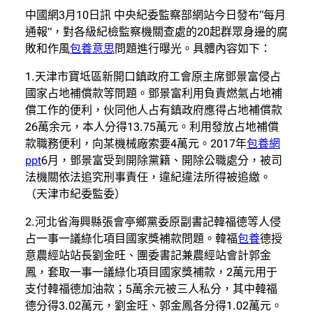
中國網3月10日訊 中央紀委監察部網站今日發布“每月
通報”，對各級紀檢監察機關查處的20起群眾身邊的腐
敗和作風
包養意思
問題進行曝光。具體內容如下：
1.天津市寶坻區新開口鎮政府工會原主席鄧景富侵占
國家占地補償款等問題。鄧景富利用負責燃氣占地補
償工作的便利，伙同他人占有鎮政府應得占地補償款
26萬余元，本人分得13.75萬元。利用發放占地補償
款職務便利，向某機械廠索要4萬元。2017年
包養網
ppt
6月，鄧景富受到開除黨籍、開除公職處分，被司
法機關依法追究刑事責任，違紀違法所得被追繳。
（天津市紀委監委）
2.河北省海興縣張會亭鄉黨委原副書記韓福德等人侵
占一事一議綠化項目國家獎補款問題。韓福
包養
德授
意農經站站長劉金旺、團委書記兼農經站會計郭金
鳳，套取一事一議綠化項目國家獎補款，2萬元用于
支付韓福德加油款；5萬余元被三人私分，其中韓福
德分得3.02萬元，劉金旺、郭金鳳各分得1.02萬元。