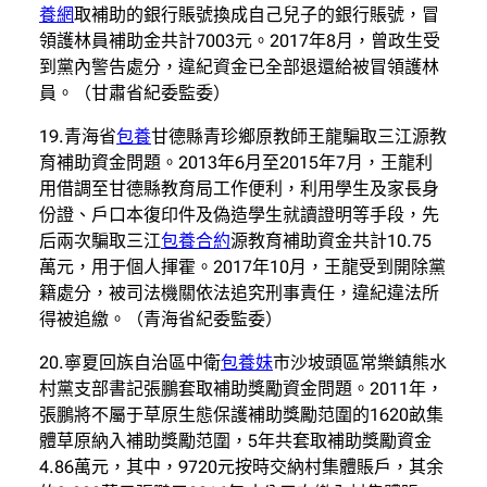
養網
取補助的銀行賬號換成自己兒子的銀行賬號，冒
領護林員補助金共計7003元。2017年8月，曾政生受
到黨內警告處分，違紀資金已全部退還給被冒領護林
員。（甘肅省紀委監委）
19.青海省
包養
甘德縣青珍鄉原教師王龍騙取三江源教
育補助資金問題。2013年6月至2015年7月，王龍利
用借調至甘德縣教育局工作便利，利用學生及家長身
份證、戶口本復印件及偽造學生就讀證明等手段，先
后兩次騙取三江
包養合約
源教育補助資金共計10.75
萬元，用于個人揮霍。2017年10月，王龍受到開除黨
籍處分，被司法機關依法追究刑事責任，違紀違法所
得被追繳。（青海省紀委監委）
20.寧夏回族自治區中衛
包養妹
市沙坡頭區常樂鎮熊水
村黨支部書記張鵬套取補助獎勵資金問題。2011年，
張鵬將不屬于草原生態保護補助獎勵范圍的1620畝集
體草原納入補助獎勵范圍，5年共套取補助獎勵資金
4.86萬元，其中，9720元按時交納村集體賬戶，其余