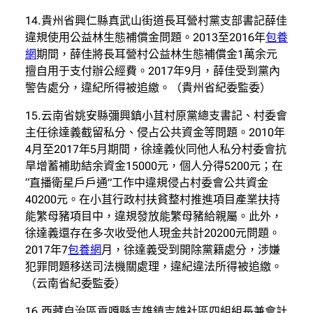
14.貴州省興仁縣真武山街道長耳營村黨支部書記薛佳
違規使用公益林生態補償金問題。2013至2016年
包養
網
期間，薛佳將長耳營村公益林生態補償金1萬余元
擅自用于支付辦公經費。2017年9月，薛佳受到黨內
警告處分，違紀所得被追繳。（貴州省紀委監委）
15.云南省姚安縣彌興鎮小苴村原黨總支書記、村委會
主任徐達義截留私分、侵占公共資金等問題。2010年
4月至2017年5月期間，徐達義伙同他人私分村委會抗
旱增蓄補助結余資金15000元，個人分得5200元；在
“直播衛星戶戶通”工作中違規侵占村委會公共資金
40200元。在小苴行政村扶貧整村推進項目產業扶持
能繁母豬項目中，違規發放能繁母豬給親屬。此外，
徐達義還存在多次收受他人現金共計20200元問題。
2017年7
包養網
月，徐達義受到開除黨籍處分，涉嫌
犯罪問題移送司法機關處理，違紀違法所得被追繳。
（云南省紀委監委）
16.西藏自治區貢嘎縣吉雄鎮吉雄社區四組組長兼會計