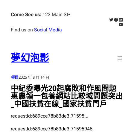
跳
至
Come See us:
123 Main St
•
X
Faceboo
Linked
主
YouTub
要
Find us on
Social Media
內
容
夢幻泡影
項目
2025 年 8 月 14 日
中紀委曝光20起腐敗和作風問題
惠農領一包養網站比較域問題突出
_中國扶貧在線_國家扶貧門戶
requestId:689cce78b83de3.71595…
requestId:689cce78b83de3.71595946.