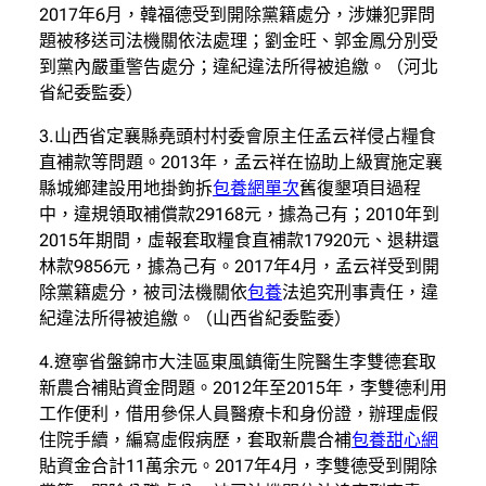
2017年6月，韓福德受到開除黨籍處分，涉嫌犯罪問
題被移送司法機關依法處理；劉金旺、郭金鳳分別受
到黨內嚴重警告處分；違紀違法所得被追繳。（河北
省紀委監委）
3.山西省定襄縣堯頭村村委會原主任孟云祥侵占糧食
直補款等問題。2013年，孟云祥在協助上級實施定襄
縣城鄉建設用地掛鉤拆
包養網單次
舊復墾項目過程
中，違規領取補償款29168元，據為己有；2010年到
2015年期間，虛報套取糧食直補款17920元、退耕還
林款9856元，據為己有。2017年4月，孟云祥受到開
除黨籍處分，被司法機關依
包養
法追究刑事責任，違
紀違法所得被追繳。（山西省紀委監委）
4.遼寧省盤錦市大洼區東風鎮衛生院醫生李雙德套取
新農合補貼資金問題。2012年至2015年，李雙德利用
工作便利，借用參保人員醫療卡和身份證，辦理虛假
住院手續，編寫虛假病歷，套取新農合補
包養甜心網
貼資金合計11萬余元。2017年4月，李雙德受到開除