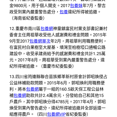
金9800元，用于個人開支。2017
包養妹
年7月，黎吉
政受到黨內嚴重警告處分，
包養
違紀所得被追繳。
（海南省紀委監委）
12.重慶市南川區
包養網
神童鎮富民村黨支部書記兼村
委會主任周祖華收受他人感謝費和禮金問題。2015年
9月至2017
包養網單次
年2月，周祖華利用職務便利，
在富民村白果樹至大屋基、墳灣至柏樹埡口通暢公路
建設中，收受承建商給予的感謝費和禮金共計1.25萬
元。2017年8月，周祖華受到黨內嚴重警告處分，違
紀所得被追繳。（重慶市紀委監委）
13.四川省筠連縣聯合苗族鄉革新村原會計郭昭煥侵占
公益林補助款問題。2015年6月，郭昭煥利用職務便
利，將本
包養網
屬于一組的160.5畝天保工程公益林
補
包養網
助款共計2.4萬余元，分發給自己和其他15
戶農戶，其中郭昭煥分得4785元。2017年4月，郭昭
煥受到黨內警告處分，違紀所得被追繳并全部返還一
組應得農戶。（四川
包養網VIP
省紀委監委）