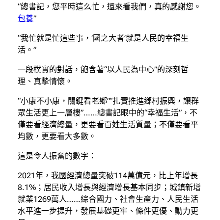
“總書記，您平時這么忙，還來看我們，真的感謝您。
包養
”
“我忙就是忙這些事，‘國之大者’就是人民的幸福生
活。”
一段樸實的對話，飽含著“以人民為中心”的深刻哲
理、真摯情懷。
“小康不小康，關鍵看老鄉”“扎實推進鄉村振興，讓群
眾生活更上一層樓”……總書記眼中的“幸福生活”，不
僅要看經濟總量，更要看百姓生活質量；不僅要看平
均數，更要看大多數。
這是令人振奮的數字：
2021年，我國經濟總量突破114萬億元，比上年增長
8.1%；居民收入增長與經濟增長基本同步；城鎮新增
就業1269萬人……綜合國力、社會生產力、人民生活
水平進一步提升，發展基礎更牢、條件更優、動力更