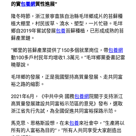
的實
包養網
質性進展”
隆冬時節，浙江景寧畬族自治縣毛垟鄉成片的苔蘚種
植大棚里，村民拔草、澆水、塑型，一片忙碌。毛垟
鄉自2019年嘗試發展
包養
苔蘚種植，已形成成熟的苔
蘚產業鏈。
“鄉里的苔蘚產業提供了150多個就業崗位，帶
包養網
動100多戶村民年均增收1.3萬元。”毛垟鄉黨委書記雷
曉華說。
毛垟鄉的發展，正是我國堅持高質量發展、走共同富
裕之路的縮影。
2021年6月，《中共中央 國務
包養網
院關于支持浙江
高質量發展建設共同富裕示范區的意見》發布，選取
浙江省先行先試，為全國促進共同富裕探路示范。
馬克思、恩格斯設想，在未
包養
來社會中，“生產將以
所有的人富裕為目的”，“所有人共同享受大家創造出