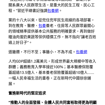
關系廣大人民群眾生活，是重大的民生工程、民心工
程。”習近平總書記強調
包養網
。
黨的十八大以來，從兜住兜牢民生底線的各項部署，
到在教育、醫療、
包養
養老、住房等人民群眾最關心
的領域精準提供基本公共服務的明確要求，再到做好
糧油肉蛋奶果蔬等保供穩價工作，無不指向“讓老百姓
過上好日子”。
道雖邇，不行不至；事雖小，不為不成。
包養網
人均GDP超過1.2萬美元，形成世界最大規模中等收入
群體；義務教育入學率接近100%；基本醫療保險覆
蓋超過13.5億人，基本養老保險覆蓋超過10億人……
一幅人民幸福生活的畫卷，正在新時代中國徐徐鋪
展。
奮進新時代的堅定追求
“推動人的全面發展、全體人民共同富裕取得更為明顯