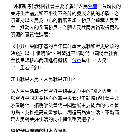
“明確新時代我國社會主要矛盾是人民
包養
日益增長的
美好生活需要和不平衡不充分的發展之間的矛盾，必
須堅持以人民為中心的發展思想，發展全過程人民民
主，推動人的全面發展、全體人民共同富裕取得更為
明顯的實質性進展”。
《中共中央關于黨的百年奮斗重大成就和歷史經驗的
決議》以“十個明確”，對習近平新時代中國特色社會
主義思想核心內涵進行概括。
包養
其中，“人民”二
字，重若千鈞。
江山就是人民，人民就是江山。
讓人民生活幸福是習近平總書記心中的“國之大者”。
以習近平同志為核心的黨中央著眼于新時代社會主要
矛盾轉化，指明解決當代中國發展主要問題的根本著
力點，為推進高質量發展、創造高品質生活、不斷滿
足人民對美好生活的向往提供重要遵循。
破解發展問題的根本立足點