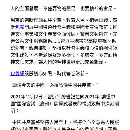
人的全面發展，不僅要物的豐足，也要精神的富足。
用黨的創新理論武裝全黨、教育人民、指導實踐；廣
泛
包養
開展中國特色社會主義和中國夢宣傳教育；推
進文化事業和文化產業全面發展，繁榮文藝創作，完
善公共文化服務體系……習近平總書記高度重視、系
統部署、親自推動，堅持以社會主義核心價值觀引領
文化建設，不斷滿足群眾多樣化、多層次、多方面精
神文化需求，讓人們的精神世界更加充盈飽滿。
包養網
殷殷初心如磐，時代答卷常新。
“讀懂今天的中國，必須讀懂中國共產黨。”
2021年12月2日，習近平總書記在向2021年“讀懂中
國”國際會議（廣州）開幕式發表的視頻致辭中深刻闡
明：
“中國共產黨將堅持人民至上，堅持全心全意為人民服
務的根本宗旨，踐行以人民為中心的發展思想，不斷