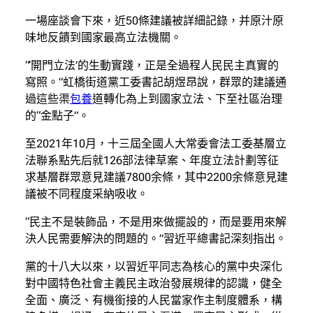
一場座談會下來，近50條建議被詳細記錄，并原汁原
味地反饋到國家最高立法機關。
“‘開門立法’的生動實踐，正是全過程人民民主真實的
寫照。”虹橋街道黨工委書記胡煜昂說，群眾的建議通
過這些渠
包養
道轉化為上到國家立法、下至社區治理
的“金點子”。
至2021年10月，十三屆全國人大常委會法工委基層立
法聯系點先后就126部法律草案、年度立法計劃等征
求基層群眾意見建議7800余條，其中2200余條意見建
議被不同程度采納吸收。
“民主不是裝飾品，不是用來做擺設的，而是要用來解
決人民需要解決的問題的。”習近平總書記深刻指出。
黨的十八大以來，以習近平同志為核心的黨中央深化
對中國特色社會主義民主政治發展規律的認識，健全
全面、廣泛、有機銜接的人民當家作主制度體系，構