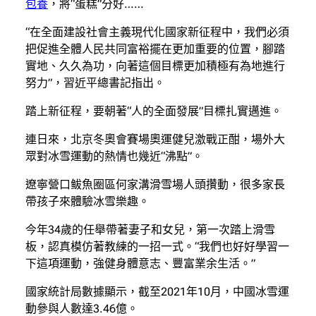
包養
，將“蛋糕”分好……
“在全面建設社會主義現代化國家新征程中，我們必須
把促進全體人民共同富裕擺在更加重要的位置，腳踏
實地、久久為功，向著這個目標更加積極有為地進行
努力”，習近平總書記指出。
踏上新征程，要朝著“人的全面發展”目標扎實邁進。
連日來，北京冬奧會賽場奧運健兒激戰正酣，場外大
眾對冰雪運動的熱情也幾近“沸點”。
遼寧營口鲅魚圈區何家溝滑雪場人頭攢動，很多家長
帶孩子來體驗冰雪樂趣。
今年34歲的任舉帶著妻子和女兒，第一次踏上滑雪
板，認真模仿著教練的一招一式。“我們也好好學習一
下這項運動，強健身體意志、豐富業余生活。”
國家統計局數據顯示，截至2021年10月，中國冰雪運
動參與人數達3.46億。