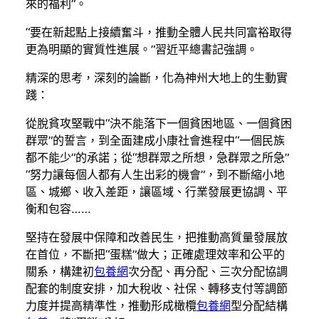
來的福利”。
“要在新起點上接續奮斗，推動全體人民共同富裕取得
更為明顯的實質性進展。”習近平總書記強調。
精深的思考，深刻的論斷，化為神州大地上的生動實
踐：
從脫貧攻堅戰中“決不能落下一個貧困地區、一個貧困
群眾”的誓言，到全面建成小康社會進程中“一個民族
都不能少”的承諾；從“想群眾之所想，急群眾之所急”
“努力讓每個人都有人生出彩的機會”，到不斷縮小地
區、城鄉、收入差距，讓區域、行業發展更協調、平
衡和包容……
堅持在發展中保障和改善民生，把推動高質量發展放
在首位，不斷把“蛋糕”做大；正確處理效率和公平的
關系，構建初
包養網
次分配、再分配、三次分配協調
配套的制度安排，加大稅收、社保、轉移支付等調節
力度并提高精準性，推動形成橄欖
包養網
型分配結構