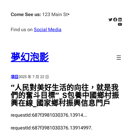
跳
至
Come See us:
123 Main St
•
X
Faceboo
Linked
主
YouTub
要
Find us on
Social Media
內
容
夢幻泡影
項目
2025 年 7 月 22 日
“人民對美好生活的向往，就是我
們的奮斗目標”_S包養中國鄉村振
興在線_國家鄉村振興信息門戶
requestId:687f3981030376.13914…
requestId:687f3981030376.13914997.