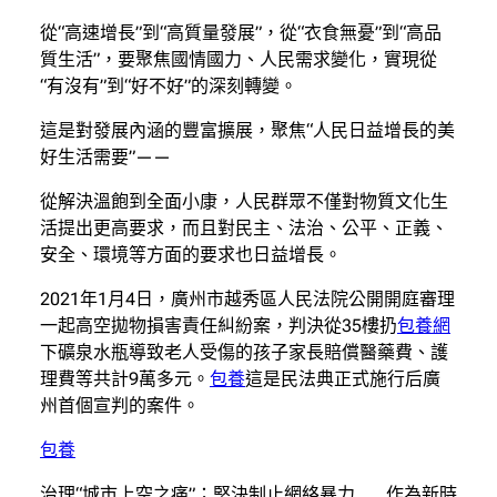
從“高速增長”到“高質量發展”，從“衣食無憂”到“高品
質生活”，要聚焦國情國力、人民需求變化，實現從
“有沒有”到“好不好”的深刻轉變。
這是對發展內涵的豐富擴展，聚焦“人民日益增長的美
好生活需要”——
從解決溫飽到全面小康，人民群眾不僅對物質文化生
活提出更高要求，而且對民主、法治、公平、正義、
安全、環境等方面的要求也日益增長。
2021年1月4日，廣州市越秀區人民法院公開開庭審理
一起高空拋物損害責任糾紛案，判決從35樓扔
包養網
下礦泉水瓶導致老人受傷的孩子家長賠償醫藥費、護
理費等共計9萬多元。
包養
這是民法典正式施行后廣
州首個宣判的案件。
包養
治理“城市上空之痛”；堅決制止網絡暴力……作為新時