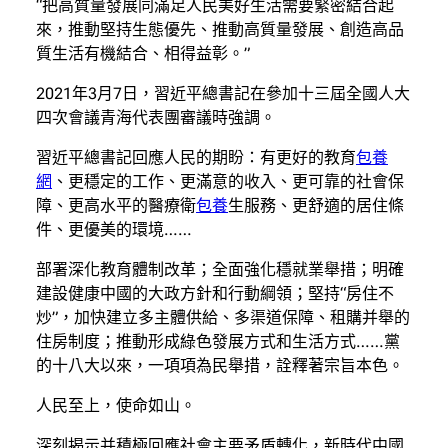
“把高質量發展同滿足人民美好生活需要緊密結合起
來，推動堅持生態優先、推動高質量發展、創造高品
質生活有機結合、相得益彰。”
2021年3月7日，習近平總書記在參加十三屆全國人大
四次會議青海代表團審議時強調。
習近平總書記回應人民的期盼：有更好的教育
包養
網
、更穩定的工作、更滿意的收入、更可靠的社會保
障、更高水平的醫療衛
包養
生服務、更舒適的居住條
件、更優美的環境……
部署深化教育體制改革；全面強化穩就業舉措；明確
建設健康中國的大政方針和行動綱領；堅持“房住不
炒”，加快建立多主體供給、多渠道保障、租購并舉的
住房制度；推動形成綠色發展方式和生活方式……黨
的十八大以來，一項項為民舉措，詮釋著宗旨本色。
人民至上，使命如山。
深刻揭示并積極回應社會主要矛盾轉化，新時代中國