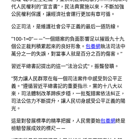
代人民權利的“宣言書”，民法典實施以來，不斷加強
公民權利保護，讓經濟社會運行更加有章可循。
公正司法，是維護社會公平正義的最后一道防線。
“100-1=0”——“一個錯案的負面影響足以摧毀九十九
個公正裁判積累起來的良好形象。
包養網
執法司法中
萬分之一的失誤，對當事人就是百分之百的傷害。”
習近平總書記提出的這一“法治公式”，振聾發聵。
“努力讓人民群眾在每一個司法案件中感受到公平正
義。”遵循習近平總書記的重要指示，黨的十八大以
來，司法體制改革蹄疾步穩，一批冤錯案依法糾正，
司法公信力不斷提升，讓人民切身感受公平正義的陽
光。
這是對發展標準的精準把握，人民需要始
包養網
終是
檢驗發展成效的標尺——