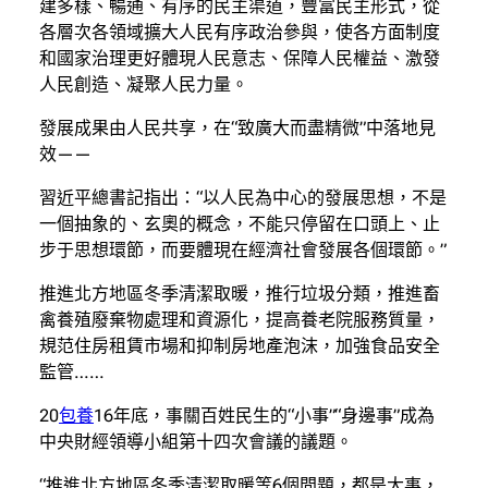
建多樣、暢通、有序的民主渠道，豐富民主形式，從
各層次各領域擴大人民有序政治參與，使各方面制度
和國家治理更好體現人民意志、保障人民權益、激發
人民創造、凝聚人民力量。
發展成果由人民共享，在“致廣大而盡精微”中落地見
效——
習近平總書記指出：“以人民為中心的發展思想，不是
一個抽象的、玄奧的概念，不能只停留在口頭上、止
步于思想環節，而要體現在經濟社會發展各個環節。”
推進北方地區冬季清潔取暖，推行垃圾分類，推進畜
禽養殖廢棄物處理和資源化，提高養老院服務質量，
規范住房租賃市場和抑制房地產泡沫，加強食品安全
監管……
20
包養
16年底，事關百姓民生的“小事”“身邊事”成為
中央財經領導小組第十四次會議的議題。
“推進北方地區冬季清潔取暖等6個問題，都是大事，