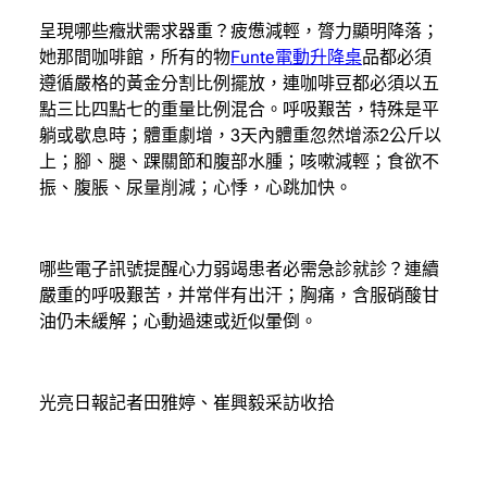
呈現哪些癥狀需求器重？疲憊減輕，膂力顯明降落；
她那間咖啡館，所有的物
Funte電動升降桌
品都必須
遵循嚴格的黃金分割比例擺放，連咖啡豆都必須以五
點三比四點七的重量比例混合。呼吸艱苦，特殊是平
躺或歇息時；體重劇增，3天內體重忽然增添2公斤以
上；腳、腿、踝關節和腹部水腫；咳嗽減輕；食欲不
振、腹脹、尿量削減；心悸，心跳加快。
哪些電子訊號提醒心力弱竭患者必需急診就診？連續
嚴重的呼吸艱苦，并常伴有出汗；胸痛，含服硝酸甘
油仍未緩解；心動過速或近似暈倒。
光亮日報記者田雅婷、崔興毅采訪收拾