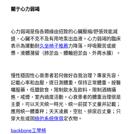
關于心力弱竭
心力弱竭是指各類緣由招致的心臟壓縮/舒張效能減
退，心臟不克不及有用地泵出血液。心力弱竭的臨床
表示為運動耐
久坐椅子推薦
力降落，呼吸艱苦或疲
憊，液體潴留（肺淤血、體輪迴淤血、外周水腫）。
慢性穩固性心衰患者若何做好自我治理？專家先容，
記載心率和血壓，逐日測體重，保持正常體重，按醫
囑服藥，低鹽飲食，限制飲水及飲料，限制酒精攝
進，戒煙，室內過度活動。心衰患者的體重治理很是
主要，可以天天統一時光、統一前提下丈量并記載；
應用統一體重秤；天天凌晨，空肚、排尿后丈量；只
穿大批或固
綠的系統傢俱
定衣物。
backbone工學椅