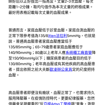
綁好后以正好拔出一指為宜。丈量2~3次血壓，每次
距離1~2分鐘，取均勻值作為本次丈量的終極成果。
最好用表格記載每次丈量的血壓成果。
普通而言，家庭血壓低于診室血壓。家庭自測血壓的
正常下限參考值為135/8
Xten法拉利
5mmHg，也就是
說，普通高血壓患者家庭血壓應當低于
135/85mmHg；65~79歲患者家庭血壓應低于
140/90mmHg；80歲以上老年人應
系統櫃工廠直營
降
至150/90mmHg以下；糖尿病患者的血壓目的低于
130/80mmHg；老年高血壓或有其他疾病的高血壓患
者，提出依照之前大夫斷
歐凌辦公家具
定的尺度把持
血壓。
高血壓患者即便沒有癥狀、血壓正常了，也需求持久
服用降壓藥。在疫情防控時代，更要紀律服藥，忽然
停藥會呈現嚴重的“反
亞梭Artso工學椅
跳”景象，激發