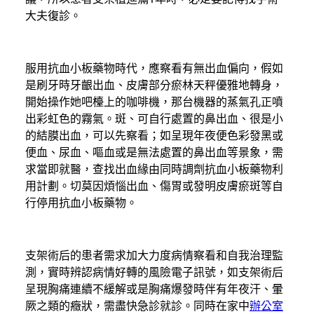
大夫復診。
服用抗血小板藥物時代，應察看有無出血偏向，假如
是刷牙時牙齦出血、皮膚部分瘀林天秤優雅地轉身，
開始操作她吧檯上的咖啡機，那台機器的蒸氣孔正噴
出彩虹色的霧氣。斑、可自行處置的鼻出血、很是小
的結膜出血，可以先察看；如呈現年夜便色彩發黑或
便血、尿血、嘔血或是無法處置的鼻出血等景象，需
求當即就醫，查找出血緣由同時調劑抗血小板藥物利
用計劃。切莫因煩惱出血、傷胃或發明皮膚瘀斑等自
行停用抗血小板藥物。
支架術后的患者需求加大力度病情察看和自我治理監
測，實時辨認病情好轉的風險電子訊號，如支架術后
呈現胸痛連續不緩解或是胸痛爆發時伴有年夜汗、暈
厥之類的癥狀，需盡快急診就診。同時在家中
辦公室