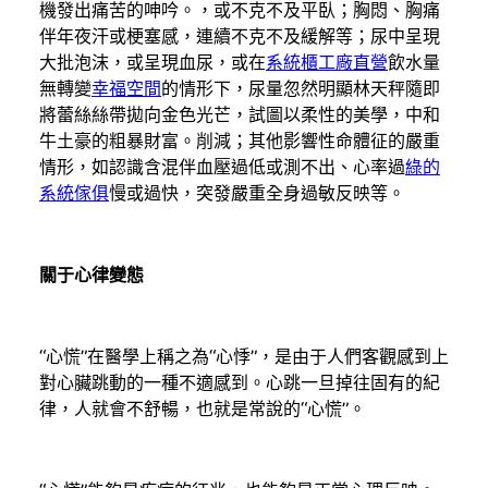
機發出痛苦的呻吟。，或不克不及平臥；胸悶、胸痛
伴年夜汗或梗塞感，連續不克不及緩解等；尿中呈現
大批泡沫，或呈現血尿，或在
系統櫃工廠直營
飲水量
無轉變
幸福空間
的情形下，尿量忽然明顯林天秤隨即
將蕾絲絲帶拋向金色光芒，試圖以柔性的美學，中和
牛土豪的粗暴財富。削減；其他影響性命體征的嚴重
情形，如認識含混伴血壓過低或測不出、心率過
綠的
系統傢俱
慢或過快，突發嚴重全身過敏反映等。
關于心律變態
“心慌”在醫學上稱之為“心悸”，是由于人們客觀感到上
對心臟跳動的一種不適感到。心跳一旦掉往固有的紀
律，人就會不舒暢，也就是常說的“心慌”。