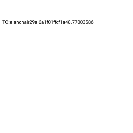
TC:elanchair29a 6a1f01ffcf1a48.77003586
Comments
發佈留言
發佈留言必須填寫的電子郵件地址不會公開。
必填欄位標示為
*
留言
*