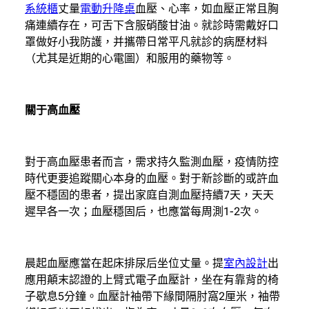
系統櫃
丈量
電動升降桌
血壓、心率，如血壓正常且胸
痛連續存在，可舌下含服硝酸甘油。就診時需戴好口
罩做好小我防護，并攜帶日常平凡就診的病歷材料
（尤其是近期的心電圖）和服用的藥物等。
關于高血壓
對于高血壓患者而言，需求持久監測血壓，疫情防控
時代更要追蹤關心本身的血壓。對于新診斷的或許血
壓不穩固的患者，提出家庭自測血壓持續7天，天天
遲早各一次；血壓穩固后，也應當每周測1-2次。
晨起血壓應當在起床排尿后坐位丈量。提
室內設計
出
應用顛末認證的上臂式電子血壓計，坐在有靠背的椅
子歇息5分鐘。血壓計袖帶下緣間隔肘窩2厘米，袖帶