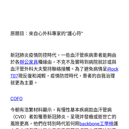
原題目：來自心外科專家的“護心符”
新冠肺炎疫情防控時代，一些血汗管疾病患者能夠由
於各
辦公家具
種緣由，不克不及實時到病院就診或與
血汗管外科大夫堅持聯絡接觸。為了避免病情呈
iRock
T07
現反復和減輕，疫情防控時代，患者的自我治理
就更為主要。
COFO
今朝有浩繁材料顯示，有慢性基本疾病如血汗管病
（CVD）者如罹患新冠肺炎，呈現并發癥或逝世亡的
風險更高，他們在特別時代若何照
backbone工學椅
護