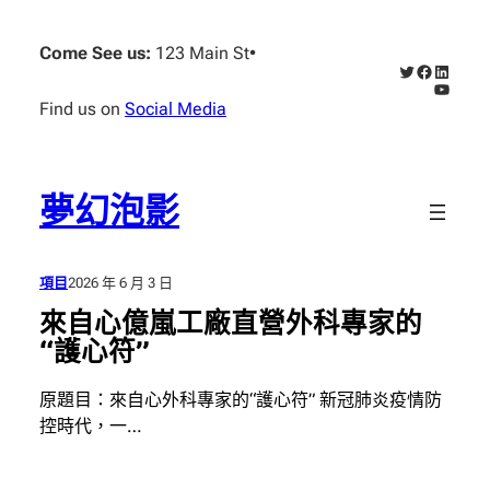
跳
至
Come See us:
123 Main St
•
X
Faceboo
Linked
主
YouTub
要
Find us on
Social Media
內
容
夢幻泡影
項目
2026 年 6 月 3 日
來自心億嵐工廠直營外科專家的
“護心符”
原題目：來自心外科專家的“護心符” 新冠肺炎疫情防
控時代，一…