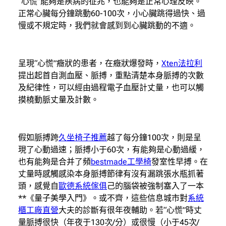
“心慌”能夠是疾病的征兆，也能夠是正常心理反映。
正常心臟每分鐘跳動60-100次，小心臟跳得過快、過
慢或不規定時，我們就會感到到心臟跳動的不適。
呈現“心慌”癥狀的患者，在癥狀爆發時，
Xten法拉利
提出起首自測血壓、脈搏，重點清楚本身脈搏的次數
及紀律性，可以經由過程電子血壓計丈量，也可以觸
摸橈動脈丈量及計數。
假如脈搏跨
久坐椅子推薦
越了每分鐘100次，則是呈
現了心動過速；脈搏小于60次，有能夠是心動過緩，
也有能夠是合并了頻
bestmade工學椅
發室性早搏。在
丈量時感觸感染本身脈搏節律有沒有漏跳張水瓶抓著
頭，感覺自
歐德系統傢俱
己的腦袋被強制塞入了一本
**《量子美學入門》。或不齊，這些信息城市對
系統
櫃工廠直營
大夫的診斷有很年夜輔助。若“心慌”時丈
量脈搏很快（年夜于130次/分）或很慢（小于45次/