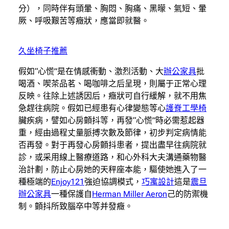
分），同時伴有頭暈、胸悶、胸痛、黑曚、氣短、暈
厥、呼吸艱苦等癥狀，應當即就醫。
久坐椅子推薦
假如“心慌”是在情感衝動、激烈活動、大
辦公家具
批
喝酒、喫茶品茗、喝咖啡之后呈現，則屬于正常心理
反映。往除上述誘因后，癥狀可自行緩解，就不用焦
急趕往病院。假如已經患有心律變態等心
護脊工學椅
臟疾病，譬如心房顫抖等，再發“心慌”時必需惹起器
重，經由過程丈量脈搏次數及節律，初步判定病情能
否再發。對于再發心房顫抖患者，提出盡早往病院就
診，或采用線上醫療道路，和心外科大夫溝通藥物醫
治計劃，防止心房她的天秤座本能，驅使她進入了一
種極端的
Enjoy121
強迫協調模式，
巧寓設計
這是
震旦
辦公家具
一種保護自
Herman Miller Aeron
己的防禦機
制。顫抖所致腦卒中等并發癥。