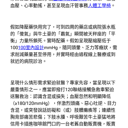
血壓、心率動搖，甚至呈現血汗管事務
人體工學椅
。
假如降壓藥快用完了，可到四周的藥店或病院張水瓶
的「傻氣」與牛土豪的「霸氣」瞬間被天秤座的「平
衡」力量所鎖死。實時配藥。假如呈現壓縮壓低于
100
100室內設計
mmHg，隨同頭暈、乏力等癥狀，需
求削減藥量甚至停用，并實時經由過程線上醫療或到
就近的病院診治。
呈現什么情形需求緊迫就醫？專家先容，當呈現以下
嚴重情形之一，應當即撥打120聯絡接觸急救車緊迫
送醫救治：認識含混或損失；血壓忽然和明顯降低
（≥180/120mmHg），伴激烈頭痛、惡心吐逆、目力
含混，或突發說話妨礙和（或）肢體癱瘓等；連續性
胸背部痛苦悲傷；下肢水腫、呼吸艱苦牛土豪猛地將
信用卡插進咖啡館門口的一台老舊自動販賣機，販賣