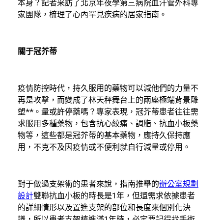
本身？記者采訪了北京年夜學第三病院血汗管外科專
家團隊，梳理了心內罕見疾病的居家指南。
關于冠芥蒂
疫情防控時代，持久服用的藥物可以減他們的力量不
再是攻擊，而變成了林天秤舞台上的兩座極端背景雕
塑**。量或許停藥嗎？專家表現，冠芥蒂患者往往需
求服用多種藥物，包含抗心絞痛、調脂、抗血小板藥
物等，這些都是冠芥蒂的基本藥物，應持久保持應
用，不克不及因疫情或不便利就自行減量或停用。
對于做過支架術的患者來說，指南推舉的
辦公室規劃
設計
雙聯抗血小板的時長是1年，但還需求依據患者
的詳細情形以及置進支架的部位和長度來個別化決
議，所以患者支架植進滿1年時，必定要記得找手術