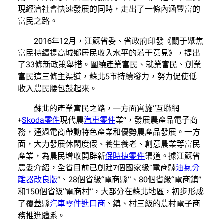
現經濟社會快速發展的同時，走出了一條內涵豐富的
富民之路。
2016年12月，江蘇省委、省政府印發《關于聚焦
富民持續提高城鄉居民收入水平的若干意見》，提出
了33條新政策舉措。圍繞產業富民、就業富民、創業
富民這三條主渠道，蘇北5市持續發力，努力促使低
收入農民腰包鼓起來。
蘇北的產業富民之路，一方面實施“互聯網
+
Skoda零件
現代農
汽車零件
業”，發展農產品電子商
務，通過電商帶動特色產業和優勢農產品發展。一方
面，大力發展休閑度假、養生養老、創意農業等富民
產業，為農民增收開辟新
保時捷零件
渠道。據江蘇省
農委介紹，全省目前已創建7個國家級“電商縣
油氣分
離器改良版
”、28個省級“電商縣”、80個省級“電商鎮”
和150個省級“電商村”，大部分在蘇北地區，初步形成
了覆蓋縣
汽車零件進口商
、鎮、村三級的農村電子商
務推進體系。