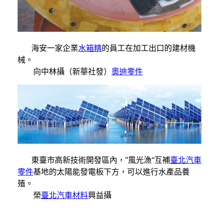
海安一家企業
水箱精
的員工在加工出口的建材機
械。
向中林攝（新華社發）
奧迪零件
東臺市高新技術開發區內，“風光漁”互補
臺北汽車
零件
基地的太陽能發電板下方，可以進行水產品養
殖。
榮
臺北汽車材料
興益攝