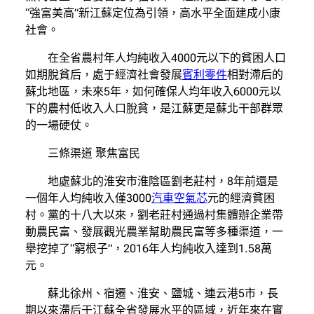
“強富美高”新江蘇定位為引領，高水平全面建成小康
社會。
在全省農村年人均純收入4000元以下的貧困人口
如期脫貧后，處于經濟社會發展
賓利零件
相對滯后的
蘇北地區，未來5年，如何確保人均年收入6000元以
下的農村低收入人口脫貧，是江蘇更是蘇北干部群眾
的一場硬仗。
三條渠道 聚焦富民
地處蘇北的淮安市淮陰區劉老莊村，8年前還是
一個年人均純收入僅3000
汽車空氣芯
元的經濟貧困
村。黨的十八大以來，劉老莊村通過村集體辦企業帶
動農民富、發展觀光農業幫助農民富等多種渠道，一
舉挖掉了“窮根子”，2016年人均純收入達到1.58萬
元。
蘇北徐州、宿遷、淮安、鹽城、連云港5市，長
期以來滯后于江蘇全省發展水平的區域，近年來在實