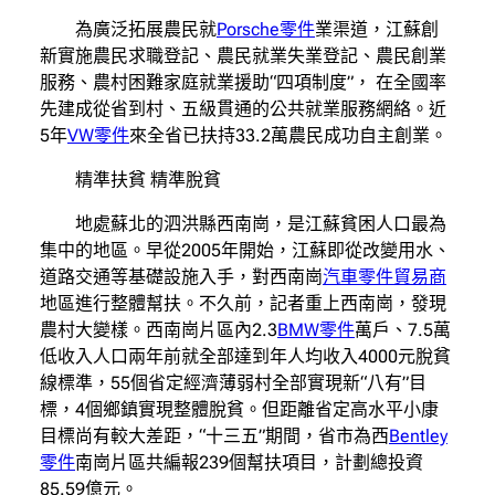
為廣泛拓展農民就
Porsche零件
業渠道，江蘇創
新實施農民求職登記、農民就業失業登記、農民創業
服務、農村困難家庭就業援助“四項制度”， 在全國率
先建成從省到村、五級貫通的公共就業服務網絡。近
5年
VW零件
來全省已扶持33.2萬農民成功自主創業。
精準扶貧 精準脫貧
地處蘇北的泗洪縣西南崗，是江蘇貧困人口最為
集中的地區。早從2005年開始，江蘇即從改變用水、
道路交通等基礎設施入手，對西南崗
汽車零件貿易商
地區進行整體幫扶。不久前，記者重上西南崗，發現
農村大變樣。西南崗片區內2.3
BMW零件
萬戶、7.5萬
低收入人口兩年前就全部達到年人均收入4000元脫貧
線標準，55個省定經濟薄弱村全部實現新“八有”目
標，4個鄉鎮實現整體脫貧。但距離省定高水平小康
目標尚有較大差距，“十三五”期間，省市為西
Bentley
零件
南崗片區共編報239個幫扶項目，計劃總投資
85.59億元。