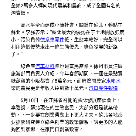
全鎮2萬多人轉向現代農業和農商，成了全國有名的
淘寶鎮。
高水平全面建成小康社會，關鍵在蘇北，難點在
蘇北。李強表示：“蘇北最大的優勢在于土地開放強度
小、污染負荷
德系車零件
低、生態本底好，完全可以
利用這個優勢走出一條生態優先、綠色發展的新路
子。”
綠色產
汽車材料
業也是富民產業。徐州市賈汪區
旅游部門負責人介紹，今年春節期間，一個在景點賣
糖葫蘆的小販都賣了8萬多元，而周邊開農家
水箱水
樂的農民更是年收入達到數十萬元。
汽車零件報價
5月10日，在江蘇省召開的蘇北發展座談會上，
李強說，蘇北現在的生態富民，大部分還是就業帶
動，下一步要在創業帶動上下更大功夫。蘇北各地都
要抓緊研究建立綠色創業的政策體系，讓更多的人能
夠回到家鄉，在家門口創業致富。