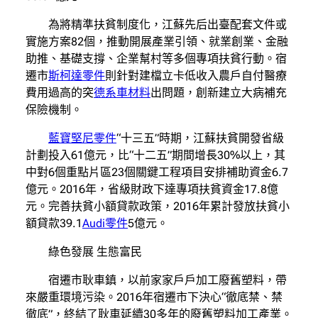
為將精準扶貧制度化，江蘇先后出臺配套文件或
實施方案82個，推動開展產業引領、就業創業、金融
助推、基礎支撐、企業幫村等多個專項扶貧行動。宿
遷市
斯柯達零件
則針對建檔立卡低收入農戶自付醫療
費用過高的突
德系車材料
出問題，創新建立大病補充
保險機制。
藍寶堅尼零件
“十三五”時期，江蘇扶貧開發省級
計劃投入61億元，比“十二五”期間增長30%以上，其
中對6個重點片區23個關鍵工程項目安排補助資金6.7
億元。2016年，省級財政下達專項扶貧資金17.8億
元。完善扶貧小額貸款政策，2016年累計發放扶貧小
額貸款39.1
Audi零件
5億元。
綠色發展 生態富民
宿遷市耿車鎮，以前家家戶戶加工廢舊塑料，帶
來嚴重環境污染。2016年宿遷市下決心“徹底禁、禁
徹底”，終結了耿車延續30多年的廢舊塑料加工產業。