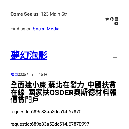
跳
至
Come See us:
123 Main St
•
X
Faceboo
Linked
主
YouTub
要
Find us on
Social Media
內
容
夢幻泡影
項目
2025 年 8 月 15 日
全面建小康 蘇北在發力_中國扶貧
在線_國家扶OSDER奧斯德材料報
價貧門戶
requestId:689e83a52dc514.67870…
requestId:689e83a52dc514.67870997.