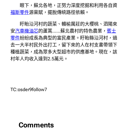
眼下，蘇北各地，正努力深度挖掘和利用各自資
福斯零件
源稟賦，擺脫傳統路徑依賴。
盱眙沿河村的蔬菜、贛榆厲莊的大櫻桃、泗陽來
安
汽車機油芯
的蘆蒿……蘇北農村的特色農業，
賓士
零件
紛紛成長為典型的富民產業。盱眙縣沿河村，過
去一大半村民外出打工，留下來的人在村支書帶領下
種植蔬菜，成為眾多大型超市的供應基地。現在，該
村年人均收入達到2.5萬元。
TC:osder9follow7
Comments