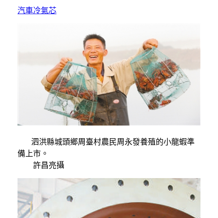
汽車冷氣芯
泗洪縣城頭鄉周臺村農民周永發養殖的小龍蝦準
備上市。
許昌亮攝