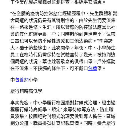
干企業配餐送餐職員監測排查，根絕平安隱患。
“在全體的疫情防控常態化經過歷程中，先生群體和黌
舍周遭的狀況仍是有其特別性的，由於先生們要湊集
在一路來進修、生涯，所以響應的防控辦法應當比社
會的其他群體更嚴一些；同時斟酌到進進春季，佩帶
口罩也可以預防季候性流感和其他沾染病。”李奕誇
大，鑒于這些緣由，此次開學，年夜、中、小學師生
員工在校時代仍需保持在試驗室待了幾天，被拖到這
個周遭的狀況，葉也趁著歇息的佩帶口罩，戶外運動
在不湊集、不接觸的條件下，可不戴口
包養
罩。
中
包養網
小學
履行錯時高低學
李奕先容，中小學履行校園絕對封鎖式治理，經由過
程履行錯時高低學、規定1米等待線等方法，防止職
員湊集。校園絕對封鎖式治理要做到專人擔任、區域
劃分公道、職員掛號排查記載齊備。同時，黌舍履行