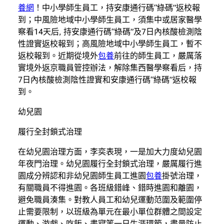
養網
！中小學師生員工，持安康通行碼“綠碼”返校報
到；中風險地域中小學師生員工，須集中或居家醫學
察看14天后, 持安康通行碼“綠碼”及7日內核酸檢測陰
性證實返校報到；高風險地域中小學師生員工，暫不
返校報到。近期從境外
包養
前往的師生員工，嚴厲落
實境外返京職員管控辦法，解除集西醫學察看后，持
7日內核酸檢測陰性證實和安康通行碼“綠碼”返校報
到。
幼兒園
履行全封鎖式治理
在幼兒園治理方面，李奕表現，一是加大力度幼兒園
年夜門治理。幼兒園履行全封鎖式治理，嚴厲履行進
園成分辨認和非幼兒園師生員工進園
包養
掛號治理，
有關職員不得進園。各班級錯峰、錯時進園和離園，
避免職員湊集。對教人員工和幼兒運動范圍及範圍停
止需要限制，以班級為單元在最小單位群體之間設定
運動、游戲、吃飯、晝寢等一日生涯環節，盡量防止