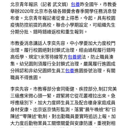
北京青年報訊（記者 武文娟）
包養
昨全國午，市教委
舉辦2020年北京市各級各類黌舍春季開學任務消息發
布會。北京青年報記者從會上得悉，今起，具有校園
疫情防控前提的高校，聯合小學期設定，可組織先生
分期分批、錯時錯峰返校和重生報到。
市教委消息講話人李奕先容，中小學要加大力度校門
治理。履行校園絕對封鎖式治理，經由過程履行錯時
高低學、規定1米等待線等方
包養網
法，防止職員湊
集。幼兒園則須履行全封鎖式治理，嚴厲履行進園成
分辨認和非幼兒園師生員工
包養
進園掛號治理，有關
職員不得進園。
李奕先容，市教導部分會同衛健、疾控部分,制訂完美
三級應宋微心頭一緊，趕緊將它從花叢裡拉出來。急
呼應級別下，加大力度師生員工及配合棲身家庭成員
身材安康、出京返京情形監測，落實“晨午晚檢”和“日
陳述”“零陳述”軌制，對出勤職員要實時追訪上報。加
大力度后勤物業員工關懷關愛與安康防護，重視對相