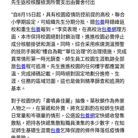
先生返校核酸檢測所需支出由黌舍付出
“自8月15日起，具有校園疫情防控前提的高校，聯合
小學期設定，可組織先生分期分批、錯
包養
時錯峰返
校和重生
包養
報到。”李奕表現，在高校治
包養網
理方
面，本市保持校園絕對封鎖治理，進進校園必需停止
成分核驗掛號和測溫。同時，綜合采用疾速測溫預警
的技防手腕和“樓自為戰”“單位治理”的治理措施，完成
異常情形第一時光篩查、師生員工校園生涯軌跡全部
旅
包養
程可追溯。先生進進校園的任何樓宇都應當測
溫、完成掃碼記載，同時絕對固定地劃分進修、生
涯、任務的區域范圍，這也是做到精準篩查和追溯的
基本。
對于校園快的「書噴鼻佳麗」抽像。葉秋鎖作為佈景
人物之一，在第遞和外賣，將充足斟酌在校師生快遞
日常量和岑嶺量的情形，公道設
包養網
定快遞收發集
散點，把持各快遞集散點職員湊集的多少數字，在知
足師生基礎生涯需
包養
乞降保證的條件降落低疫情傳
佈風險。