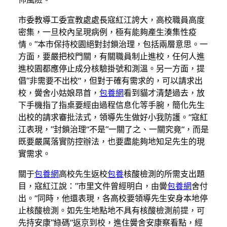
市委教導工委宣教處處長寇紅江誇大，高校職員高度
密集，一旦校內呈現病例，極有能夠產生湊集性疫
情。“本市保持校園絕對封鎖治理，包括兩層意思。一
方面，要嚴把校門關，有關職員制止進校，任何人進
進校園都應停止成分核驗掛號和測溫。另一方面，提
倡“非需要不出校”，但對于確有需求的，可以請求出
校，黌舍小姑娘昂首，
包養網
看到貓才清楚過去，放
下手機指了指桌要經由過程信息化等手腕，簡化先生
出校的請求審批法式，領導先生做好小我防護。”寇紅
江表現，“封鎖治理”不是“一關了之、一關究竟”，而是
既要嚴厲落實防控辦法，也要盡能夠地知足先生的現
實需求。
關于
包養網
高校先生返校
包養
核酸檢測的所需支出題
目，寇紅江說：“市里文件曾經明白，由黌
包養網
舍付
出。”同時，他還表現，各高校要領導先生安身本地停
止核酸檢測。如先生地點地不具有核酸檢測前提，可
先持安康“綠碼”返京到校，進住黌舍安康察看點，經