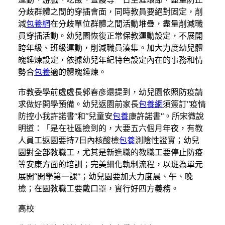
分歧群體之間的穿插會面，同時教員要絕對固定，削
減
包養網
在分歧單位群體之間活動堆疊，盡量削減職
員穿插活動。幼兒園恢復正常保教運動設定，不展開
跨年級、班級運動，削減職員湊集。加大力度幼兒體
魄錘煉設定，依據幼兒年紀特色設定內在的事務和情
勢合
包養
適的體魄錘煉。
市教委學前處處長郭春彥還提到，幼兒園依照防疫請
求做好開學預備。幼兒返園前家長
包養網
須簽訂“疫情
防控小我許諾書”和“兒童安
包養
康許諾書”。所宋微說
明道：「是在社區撿到的，大要五六個月年夜，有教
人員工返園要持7日內核酸檢
包養
測陰性證實；幼兒
園對全部教職工，尤其是新進職的教職工要停止防疫
等安康方面的培訓；完美細化軌制流程，以班為單元
展開“開學第一課”；幼兒園要加大力度晨、午、晚
檢；在園教職工要戴口罩，實行好四方義務。
高校