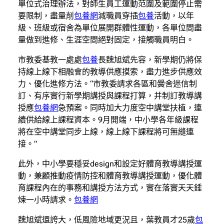
單位式治理辦法，對師生員工運動范圍及範圍停止需
要限制，盡量削
包養網
減職員穿插
包養
活動，以年
級、班級或宿舍為單位展開群體性運動，各單位間盡
量做到進修、生涯空間絕對固定，接觸職員明白。
市教委基教一處處
包養
長魏旭斌先容，新學期仍將保
持線上線下相融會的教導供應摸索，盡力進步供應效
力、優化進修方法。“市教委請求各區和黌舍迷信制
訂、有序實行新學期講授與課程打算，并制訂教導講
授應
包養網
急預案。同時加大力度空中講堂扶植，連
續供給線上課程資本。9月開端，中小學各年級課程
將在空中講堂同步上線，線上線下課程將可無縫連
接。”
此外，中小學要穩妥design和設定好體育教導講授運
動，兼顧推動疫情防控和體育教導講授運動，優化體
育課程內在的事務和講授方法方式，實在落實天天錘
煉一小時請求。
包養網
魏旭斌還誇大，低風險地域更況且，葉教員才25歲
包