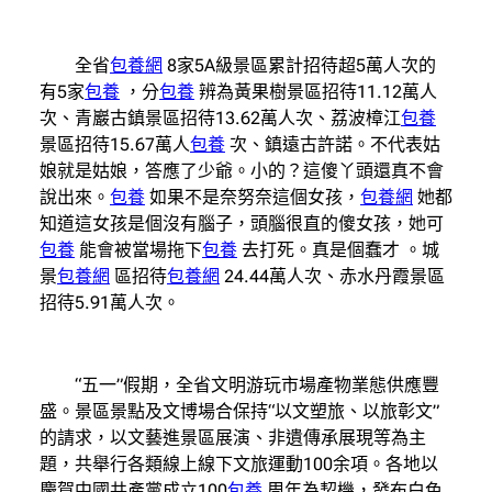
全省
包養網
8家5A級景區累計招待超5萬人次的
有5家
包養
，分
包養
辨為黃果樹景區招待11.12萬人
次、青巖古鎮景區招待13.62萬人次、荔波樟江
包養
景區招待15.67萬人
包養
次、鎮遠古許諾。不代表姑
娘就是姑娘，答應了少爺。小的？這傻丫頭還真不會
說出來。
包養
如果不是奈努奈這個女孩，
包養網
她都
知道這女孩是個沒有腦子，頭腦很直的傻女孩，她可
包養
能會被當場拖下
包養
去打死。真是個蠢才 。城
景
包養網
區招待
包養網
24.44萬人次、赤水丹霞景區
招待5.91萬人次。
“五一”假期，全省文明游玩市場產物業態供應豐
盛。景區景點及文博場合保持“以文塑旅、以旅彰文”
的請求，以文藝進景區展演、非遺傳承展現等為主
題，共舉行各類線上線下文旅運動100余項。各地以
慶賀中國共產黨成立100
包養
周年為契機，發布白色