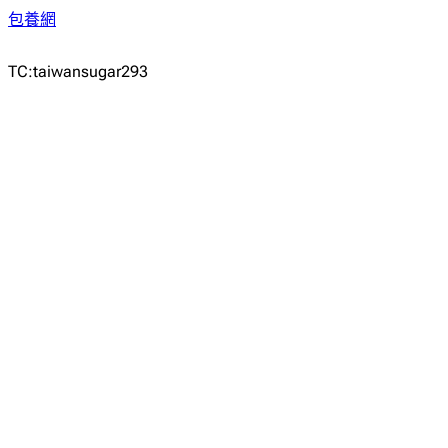
包養網
TC:taiwansugar293
Comments
發佈留言
發佈留言必須填寫的電子郵件地址不會公開。
必填欄位標示為
*
留言
*