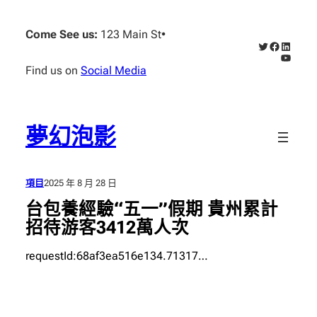
跳
至
Come See us:
123 Main St
•
X
Faceboo
Linked
主
YouTub
要
Find us on
Social Media
內
容
夢幻泡影
項目
2025 年 8 月 28 日
台包養經驗“五一”假期 貴州累計
招待游客3412萬人次
requestId:68af3ea516e134.71317…