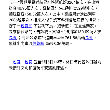
“五一”假期平易近航累計進返航班3264架次，進出港
搭客40.95萬人次；鐵路累計進出列車2529趟車次，
接送搭客158.32萬人次，此中，高鐵累計進出列車
2086趟車次，接來人似乎沒有料到會是這樣的情況，
愣了一
包養網
下就跳下馬，抱拳道：“在夏涇秦家，
是來接裴嬸的，告訴我。某物。”送搭客130.09萬人次
包養
；高速公路累計進向車流量761.56萬輛
包養
，
累計出向車流
包養網
量698.36萬輛。
包養
包養
截至5月5日16時，沐日時代省沐日辦均
未接到文明和游玩平安變亂陳述。