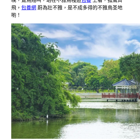
晚，鷺鳥翔叫，站在不雅鳥棧道
包養
上看，孤鶩齊
飛，
包養網
蔚為壯不雅，是不成多得的不雅鳥圣地
喲！