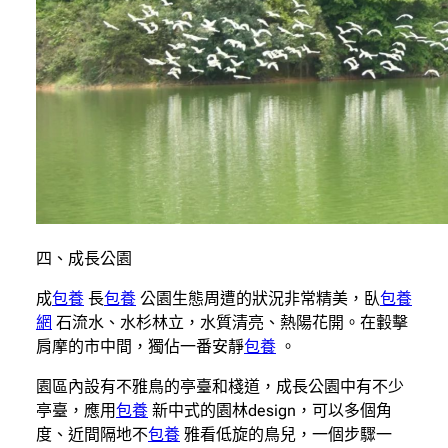
四、成長公園
成
包養
長
包養
公園生態周遭的狀況非常精美，臥
包養
網
石流水、水杉林立，水質清亮、熱陽花開。在轂擊
肩摩的市中間，獨佔一番安靜
包養
。
園區內設有不雅鳥的亭臺和棧道，成長公園中有不少
亭臺，應用
包養
新中式的園林design，可以多個角
度、近間隔地不
包養
雅看低旋的鳥兒，一個步驟一