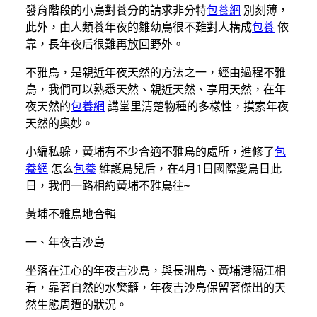
發育階段的小鳥對養分的請求非分特
包養網
別刻薄，
此外，由人類養年夜的雛幼鳥很不難對人構成
包養
依
靠，長年夜后很難再放回野外。
不雅鳥，是親近年夜天然的方法之一，經由過程不雅
鳥，我們可以熟悉天然、親近天然、享用天然，在年
夜天然的
包養網
講堂里清楚物種的多樣性，摸索年夜
天然的奧妙。
小編私躲，黃埔有不少合適不雅鳥的處所，進修了
包
養網
怎么
包養
維護鳥兒后，在4月1日國際愛鳥日此
日，我們一路相約黃埔不雅鳥往~
黃埔不雅鳥地合輯
一、年夜吉沙島
坐落在江心的年夜吉沙島，與長洲島、黃埔港隔江相
看，靠著自然的水樊籬，年夜吉沙島保留著傑出的天
然生態周遭的狀況。