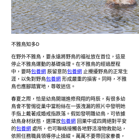
不雅鳥知多D
在野外不雅鳥，要永遠將野鳥的福祉放在首位，這是
停止不雅鳥運動的基礎倫理。在不雅鳥的經過歷程
中，要時
包養網
辰留意防
包養網
止攪擾野鳥的正常生
涯，以免對野鳥
包養網
形成嚴重的損害。同時，不雅
鳥也應腳踏實地，尊敬迷信。
春夏之際，恰是幼鳥開端進修飛翔的時辰，有很多幼
鳥會不警惕從巢中當粉絲在一張洩漏的照片中發明她
手指上戴著成婚戒指跌落。假如發明雛幼鳥，可依據
幼鳥身材狀態，選擇放
包養網
回巣中或四周絕對平安
的
包養網
處所，也可聯絡接觸各地野活潑物救助站，
依照任務職員領導停止操縱。萬萬不要帶回家豢養，