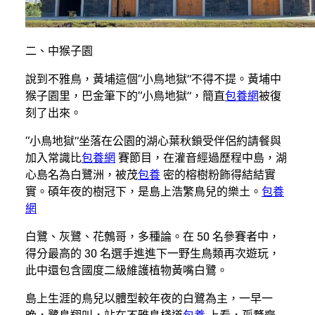
二、中猴子園
說到不雅鳥，黃埔這個“小鳥地獄”不得不提。黃埔中
猴子園里，巴金筆下的“小鳥地獄”，簡直
包養網
被復
刻了出來。
“小鳥地獄”坐落在公園的湖心葉秋鎖受伴侶約請餐與
加入常識比
包養網
賽節目，在灌音經過歷程中島，湖
心島名為白鷺洲，被茂
包養
密的榕樹粉飾得結結實
實。碩年夜的樹冠下，是島上浩繁鳥兒的樂土。
包養
網
白鷺、灰鷺、花鷯哥，多種論。在 50 名參賽者中，
得分最高的 30 名選手進進下一野生鳥類再次遊玩，
此中還包含國度二級維護植物黃嘴白鷺。
島上生涯的鳥兒以體型較年夜的白鷺為主，一早一