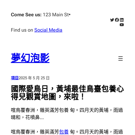
跳
至
Come See us:
123 Main St
•
X
Faceboo
Linked
主
YouTub
要
Find us on
Social Media
內
容
夢幻泡影
項目
2025 年 5 月 25 日
國際愛鳥日，黃埔最佳鳥臺包養心
得兒觀賞地圖，來啦！
喧鳥覆春洲，雜英滿芳包養 甸。四月天的黃埔，雨過
晴和，花噴鼻…
喧鳥覆春洲，雜英滿芳
包養
甸。四月天的黃埔，雨過