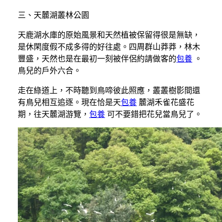
三、天麓湖叢林公園
天鹿湖水庫的原始風景和天然植被保留得很是無缺，
是休閑度假不成多得的好往處。四周群山莽莽，林木
豐盛，天然也是在最初一刻被伴侶約請做客的
包養
。
鳥兒的戶外六合。
走在綠道上，不時聽到鳥啼彼此照應，叢叢樹影間還
有鳥兒相互追逐。現在恰是天
包養
麓湖禾雀花盛花
期，往天麓湖游覽，
包養
可不要錯把花兒當鳥兒了。