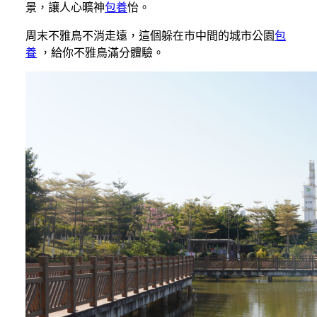
景，讓人心曠神
包養
怡。
周末不雅鳥不消走遠，這個躲在市中間的城市公園
包
養
，給你不雅鳥滿分體驗。