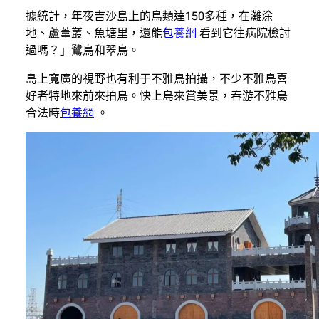
據統計，年夜吉沙島上的鳥類達150多種，在灘涂
地、蘆葦叢、魚塘里，還能
包養網
看到它往病院檢討
過嗎？」鷺鳥和翠鳥。
島上寬廣的視野也有利于不雅鳥拍攝，不少不雅鳥喜
好者特地來前來拍鳥。快上島來賞美景，春游不雅鳥
合法時
包養網
。