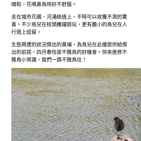
晴和，花噴鼻鳥啼好不舒服。
走在城市花圃、河涌綠道上，不時可以收獲不測的驚
喜。不少鳥兒在枝頭騰躍遊玩，更有膽小的鳥兒在人
行道上逗留。
生態周遭的狀況傑出的黃埔，為鳥兒在此棲居供給傑
出的前提，四月春恰是不雅鳥的好機會。快來進修不
雅鳥小常識，我們一路不雅鳥往！