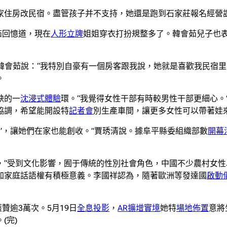
家住房改民宿。盡管孩子并不支持，她還是跑到石家莊報名經營
茹回憶道，現在
人形立牌
姐姐穿衣打扮規整多了。韓會茹兒子也
韓會茹說：“我特別自豪有一個房客跟我說，她就是喜歡我民宿里
。
缺的一
沈浸式體驗
環。“我覺得女性干部有時較男性干部更細心。
協調，希望能開設特
記者會
別生產車間，讓更多女性可以帶著娃
門’，讓她們在家也能創收。”賈琇清說。據阜平縣委組織部數
開幕
，“受到文化影響，囿于傳統的性別社會角色，中國不少農村女性
加家庭話語權有積極意義。李國祥認為，隨著歐洲等發達國
啟動
贊逾3萬次。5月19日
全息投影
，
AR擴增實境
她特
場地佈置
意將
(完)