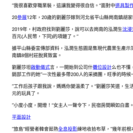
“我很喜歡穿職業裝，這讓我變得很自信。”面對中
道具製
20
參展
12年，20歲的劉麗莎嫁到河北省平山縣崗南鎮胡
2019年，村政府找到劉麗莎，說可以去崗南的泓潤生
沈浸
百元(人民幣，下同)的項鏈了。”
據平山縣委宣傳部資料，泓潤生態園是集現代農業生產示
南鎮8個村莊脫貧致富。
劉麗莎坦
啟動儀式
言，一開始到公司什
攤位設計
么也不懂
銷部工作的她“一次性最多帶200人的采摘團，旺季的時候
“工作后孩子跟我說，媽媽你變溫柔了。”劉麗莎笑道，生
元的玩具了。
“小度小度，開燈！”女主人一聲令下，民宿房間瞬如白晝
平面設計
“旅島”經營者韓會茹熟
全息投影
練地收拾布草，“幾年前根