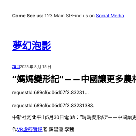
跳
至
Come See us:
123 Main St
•
Find us on
Social Media
主
要
內
容
夢幻泡影
項目
2025 年 8 月 15 日
“媽媽變形記”——中國讓更多農
requestId:689cf6d06d07f2.83231…
requestId:689cf6d06d07f2.83231383.
中新社河北平山5月30日電 題：“媽媽變形記”——中國
作
VR虛擬實境
者 蘇碧瀅 李茜