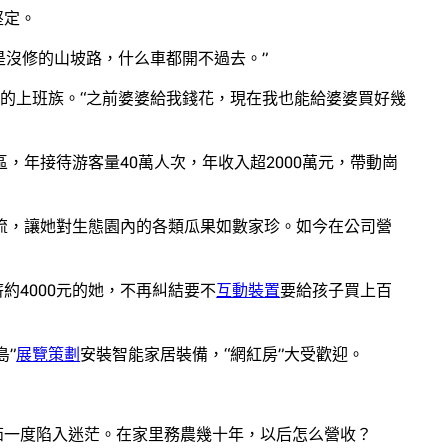
堅定。
是沒修的山坡路，什么車都開不過去。”
六的上班族。“之前婆婆給我錢花，現在我也能給婆婆買好幾
，年接待游客量40萬人次，年收入超2000萬元，帶動崗
流，讓她對生態園內的各類瓜果如數家珍。如今在公司營
約4000元的她，不再糾結要不
互動裝置
要給孩子買上百
島”
展覽策劃
安裝智能家居裝備，“網紅房”大受歡迎。
會茹一度陷入迷茫。在家里務農幾十年，以后怎么營收？