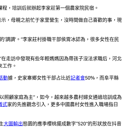
課程，培訓后就辦起李家莊第一個農家院民宿。
表示，母親之前忙于家里營生，沒時間做自己喜歡的事，現
的‘調調’。”李家莊村掛職干部侯霄冰認為，很多女性在民
”在走訪中發現有些年輕媽媽因為帶孩子沒法求職后，河北
來工作。
活動
據，史家寨鄉女性干部占比近
記者會
50%，而阜平縣
以照顧家庭為主”，如今，越來越多農村婦女通過培訓成為
儀式
家的先進觀念引入，更多中國農村女性進入職場指日
生
大圖輸出
態園的應季櫻桃擺成數字“520”的形狀放在抖音