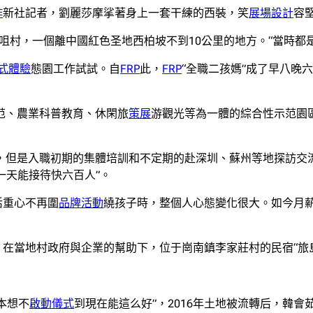
作
新社記者，劉麗莎摩挲著身上一套干練的西裝，笑
展場設計
容
家咀村，一個離中國紅色圣地西柏坡不到10公里的地方。“當時都
式體驗
態園工作試試。自
FRP
此，
FRP
“全職二孩媽”成了早八晚
范、農業科普教育、休閑旅
策展
游觀光等為一體的綜合性示范園區
，但是入職初期的集體培訓和不定期的赴深圳、蘇州等地探訪交
一天能接待快六百人”。
活重心不再圍
品牌活動
繞孩子時，整個人心態變化很大。如今月薪
。在當地村政府與企業的幫助下，位于崗南鎮李家莊村的民宿“旅
本想不
啟動儀式
到現在能這么好”，2016年土地被流轉后，韓