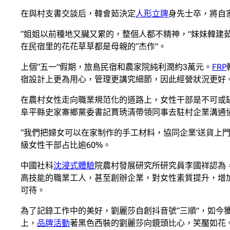
在與村支書交談后，韓會茹決定
人形立牌
身先士卒，將自
“姐姐以前種地又臟又累的，整個人都不精神，”妹妹韓建
在民宿里的花花草草都是母親的“杰作”。
上個“五一”假期，旅島民宿和農家院純利潤約3萬元。
FRP
宿設計上更為用心，管理更講究細節，因此經營狀況更好
在農村女性走向職業規范化的道路上，女性干部是不可或
阜平縣史家寨鄉黨委書記賈琇清帶領同事去駐村企業溝通
“我們把婦女可以在家制作的手工材料，協同企業‘送貨上
級女性干部占比逾60%。
中國社科
沈浸式體驗
院農村發展研究所研究員李國祥認為
高技能的職業工人，甚至創辦企業，對女性素質提升，增
可待。
為了記錄工作中的美好，劉麗莎自創抖音號“三順”，如今獲
上，
品牌活動
著黑色西裝的劉麗莎向鏡頭比心，笑靨如花。