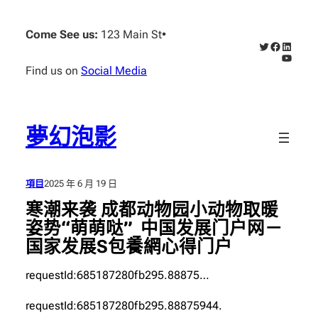
跳
至
Come See us:
123 Main St
•
X
Faceboo
Linked
主
YouTub
要
Find us on
Social Media
內
容
夢幻泡影
項目
2025 年 6 月 19 日
寒潮来袭 成都动物园小动物取暖
姿势“萌萌哒”_中国发展门户网－
国家发展S包養網心得门户
requestId:685187280fb295.88875…
requestId:685187280fb295.88875944.