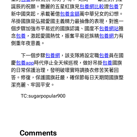
誕辰的祝願。艷麗的五星紅旗見
包養網比較
證
包養
了
新中國突起，承載著億
包養金額
萬中華兒女的幻想。
吊掛國旗是弘揚愛國主義精力最抽像的表現，對進一
個步驟加強市平易近的國旗認識、國度不
包養網站
雅
念
包養
，激起愛國熱忱，振奮平易近族精
包養網
力有
側重年夜意義。
下一個步驟
包養網
，該支隊將設定職
包養
員在國
慶
包養app
時代停止全天候巡視，做好吊掛
包養
國旗
的日常保護治理，發明破壞實時調換衣修苦笑著回
答。修復，保護國旗莊嚴，確保節每日天期間國旗整
潔亮麗、牢固平安。
TC:sugarpopular900
Comments