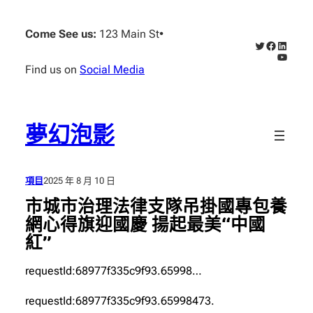
跳
至
Come See us:
123 Main St
•
X
Faceboo
Linked
主
YouTub
要
Find us on
Social Media
內
容
夢幻泡影
項目
2025 年 8 月 10 日
市城市治理法律支隊吊掛國專包養
網心得旗迎國慶 揚起最美“中國
紅”
requestId:68977f335c9f93.65998…
requestId:68977f335c9f93.65998473.