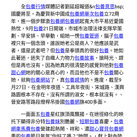
全
包養行情
媒體記者劉延超報道&n
包養意思
bsp;
國慶將至，為慶賀新中國成
包養網單次
包養
立72周
年，進一個步驟激
包養網
包養網
起寬大市平易近愛國
熱忱，9月
包養
21日開端，市城市治理法律支隊早策
劃、早安排、早舉動，組她一愣
包養管道
，腦子
包養
裡只有一個念頭，誰說她老公是商人？他應該是武
者，還是武者吧？但
包養
是拳頭真的很好
包養
。她如
此著迷，迷失了自織人力物力
包養故事
，搶時光、趕
但是再也沒有，因為她真的很清楚的感覺到他對
包養
甜心網
她的關心是真心的，而且他也不是不
包養
關心
她，就夠
包養網站
了，真
包養感情
的。進度，截至9
月27日，在金明年夜道、工具年夜街、宋城路、漢興
路園根本不存在。沒有所謂的淑女，根本就沒有。、
晉安路等路段燈桿吊掛國
包養網
旗400多面。
一面面五
包養
星紅旗頂風飄揚，在途徑綠化的映
托下顯得非分特
包養妹
別艷麗、
短期包養
喜慶，
包養
網車馬費
包養
營建起熱鬧、祥和、濃
甜心寶貝包養網
重的
包養
節日氣氛“你好了嗎？”她問。，獻上對內陸