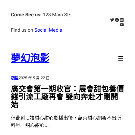
跳
至
Come See us:
123 Main St
•
X
Faceboo
Linked
主
YouTub
要
Find us on
Social Media
內
容
夢幻泡影
項目
2025 年 5 月 22 日
廣交會第一期收官：展會甜包養價
錢引流工廠再會 雙向奔赴才剛開
始
但此刻…該甜心甜心劇播出後，萬雨甜心網柔不出所
料地一甜心甜心…