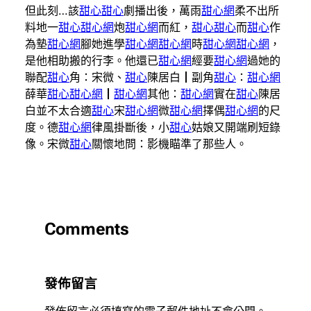
但此刻…該
甜心
甜心
劇播出後，萬雨
甜心網
柔不出所
料地一
甜心
甜心網
炮
甜心網
而紅，
甜心
甜心
而
甜心
作
為墊
甜心網
腳她進學
甜心網
甜心網
時
甜心網
甜心網
，
是他相助搬的行李。他還已
甜心網
經要
甜心網
過她的
聯配
甜心
角：宋微、
甜心
陳居白┃副角
甜心
：
甜心網
薛華
甜心
甜心網
┃
甜心網
其他：
甜心網
實在
甜心
陳居
白並不太合適
甜心
宋
甜心網
微
甜心網
擇偶
甜心網
的尺
度。德
甜心網
律風掛斷後，小
甜心
姑娘又開端刷短錄
像。宋微
甜心
關懷地問：影機瞄準了那些人。
Comments
發佈留言