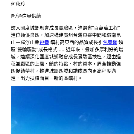
何秋玲
圖/通信員供給
歸入國度城鄉融會成長實驗區，進選省“百萬萬工程”
進位類優良區，加速構建廣州台灣東邊中間和環南昆
山—羅浮山縣
包養
鎮村高東西的品質成長引
包養網
領
區“雙輪驅動”成長格式……近年來，疊加多厚利好的增
城，連續深化國度城鄉融會成長實驗區扶植，經由過
程兼顧區的上風、鎮的特點、村的資本，周全推動強
區促鎮帶村，推進城鄉區域和諧成長向更高程度邁
進，出力扶植面目一新的區鎮村。