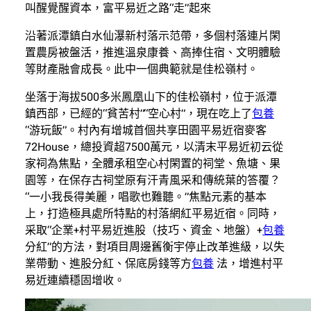
叫醒覺醒資本，富平易近之路“走”起來
沿著派潭鎮白水仙瀑新村落示范帶，多個村落連片閑
置農房被盤活，推進溫泉康養、高捧住宿、文明體驗
等財產融會成長。此中一個典範就是佳松嶺村。
坐落于海拔500多米鳳凰山下的佳松嶺村，位于派潭
鎮西部，已經的“貧苦村”“空心村”，現在吃上了
包養
“游玩飯”。村內有增城首個共享田園平易近宿麥客
72House，總投資超7500萬元，以清末平易近初云從
家祠為焦點，全體承租空心村閑置的祠堂、魚塘、果
園等，在保存古祠堂原有汗青風采和傳統葉的答覆？
“一小我長得美麗，唱歌也難聽。”焦點元素的基本
上，打造極具處所特點的村落網紅平易近宿。同時，
采取“企業+村平易近進股（技巧、資金、地盤）+
包養
分紅”的方法，對項目周邊舊衡宇停止改革進級，以失
業帶動、進股分紅、保底房錢等方
包養
法，增進村平
易近連續穩固增收。