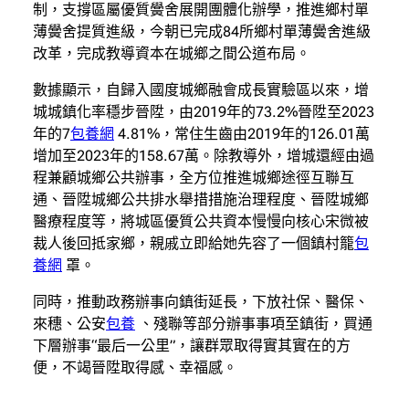
制，支撐區屬優質黌舍展開團體化辦學，推進鄉村單
薄黌舍提質進級，今朝已完成84所鄉村單薄黌舍進級
改革，完成教導資本在城鄉之間公道布局。
數據顯示，自歸入國度城鄉融會成長實驗區以來，增
城城鎮化率穩步晉陞，由2019年的73.2%晉陞至2023
年的7
包養網
4.81%，常住生齒由2019年的126.01萬
增加至2023年的158.67萬。除教導外，增城還經由過
程兼顧城鄉公共辦事，全方位推進城鄉途徑互聯互
通、晉陞城鄉公共排水舉措措施治理程度、晉陞城鄉
醫療程度等，將城區優質公共資本慢慢向核心宋微被
裁人後回抵家鄉，親戚立即給她先容了一個鎮村籠
包
養網
罩。
同時，推動政務辦事向鎮街延長，下放社保、醫保、
來穗、公安
包養
、殘聯等部分辦事事項至鎮街，買通
下層辦事“最后一公里”，讓群眾取得實其實在的方
便，不竭晉陞取得感、幸福感。