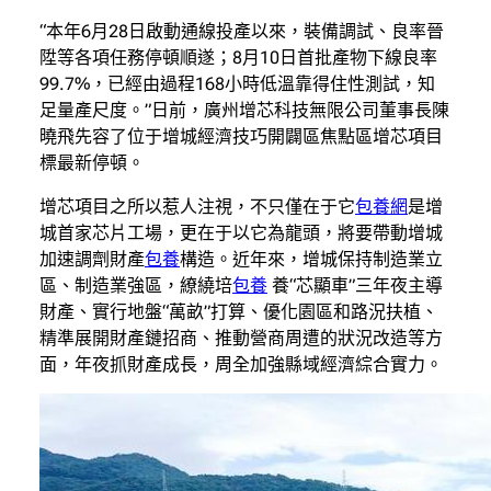
“本年6月28日啟動通線投產以來，裝備調試、良率晉
陞等各項任務停頓順遂；8月10日首批產物下線良率
99.7%，已經由過程168小時低溫靠得住性測試，知
足量產尺度。”日前，廣州增芯科技無限公司董事長陳
曉飛先容了位于增城經濟技巧開闢區焦點區增芯項目
標最新停頓。
增芯項目之所以惹人注視，不只僅在于它
包養網
是增
城首家芯片工場，更在于以它為龍頭，將要帶動增城
加速調劑財產
包養
構造。近年來，增城保持制造業立
區、制造業強區，繚繞培
包養
養“芯顯車”三年夜主導
財產、實行地盤“萬畝”打算、優化園區和路況扶植、
精準展開財產鏈招商、推動營商周遭的狀況改造等方
面，年夜抓財產成長，周全加強縣域經濟綜合實力。