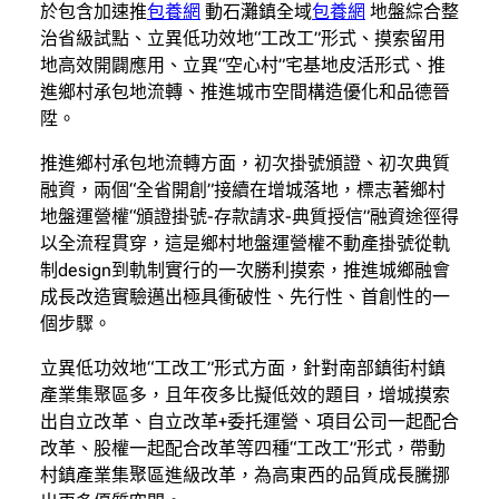
於包含加速推
包養網
動石灘鎮全域
包養網
地盤綜合整
治省級試點、立異低功效地“工改工”形式、摸索留用
地高效開闢應用、立異“空心村”宅基地皮活形式、推
進鄉村承包地流轉、推進城市空間構造優化和品德晉
陞。
推進鄉村承包地流轉方面，初次掛號頒證、初次典質
融資，兩個“全省開創”接續在增城落地，標志著鄉村
地盤運營權“頒證掛號-存款請求-典質授信”融資途徑得
以全流程貫穿，這是鄉村地盤運營權不動產掛號從軌
制design到軌制實行的一次勝利摸索，推進城鄉融會
成長改造實驗邁出極具衝破性、先行性、首創性的一
個步驟。
立異低功效地“工改工”形式方面，針對南部鎮街村鎮
產業集聚區多，且年夜多比擬低效的題目，增城摸索
出自立改革、自立改革+委托運營、項目公司一起配合
改革、股權一起配合改革等四種“工改工”形式，帶動
村鎮產業集聚區進級改革，為高東西的品質成長騰挪