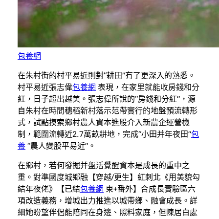
包養網
在朱村街的村平易近則對“耕田”有了更深入的熟悉。
村平易近張志偉
包養網
表現，在家里就能收房錢和分
紅，日子超出越美。張志偉所說的“房錢和分紅”，源
自朱村在時間穗稻新村落示范帶實行的地盤預流轉形
式，試點摸索鄉村農人資本進股介入新農企運營機
制，範圍流轉近2.7萬畝耕地，完成“小田并年夜田”
包
養
“農人變股平易近”。
在鄉村，若何發掘并盤活覺醒資本是成長的重中之
重。對準國度城鄉融【穿越/更生】紅刺北《用美貌勾
結年夜佬》【已結
包養網
束+番外】合成長實驗區六
項改造義務，增城出力推進以城帶鄉、融會成長。詳
細她盼望伴侶能陪同在身邊、照料家庭，但陳居白處