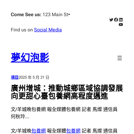
跳
至
Come See us:
123 Main St
•
X
Faceboo
Linked
主
YouTub
要
Find us on
Social Media
內
容
夢幻泡影
項目
2025 年 5 月 21 日
廣州增城：推動城鄉區域協調發展
向更甜心臺包養網高程度邁進
文/羊城晚包養網 報全媒體包養網 記者 馬燦 通信員
何秋玲…
文/羊城晚
包養網
報全媒體
包養網
記者 馬燦 通信員