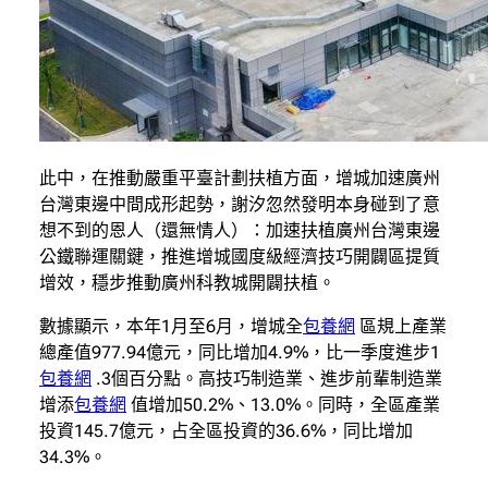
此中，在推動嚴重平臺計劃扶植方面，增城加速廣州
台灣東邊中間成形起勢，謝汐忽然發明本身碰到了意
想不到的恩人（還無情人）：加速扶植廣州台灣東邊
公鐵聯運關鍵，推進增城國度級經濟技巧開闢區提質
增效，穩步推動廣州科教城開闢扶植。
數據顯示，本年1月至6月，增城全
包養網
區規上產業
總產值977.94億元，同比增加4.9%，比一季度進步1
包養網
.3個百分點。高技巧制造業、進步前輩制造業
增添
包養網
值增加50.2%、13.0%。同時，全區產業
投資145.7億元，占全區投資的36.6%，同比增加
34.3%。