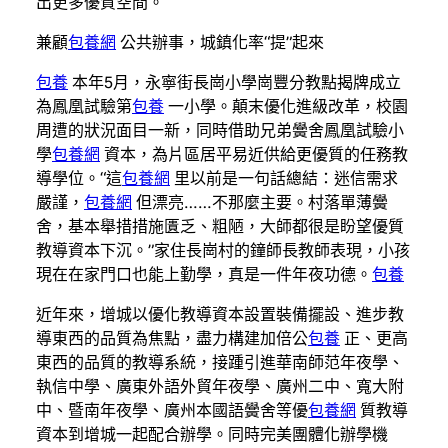
出更多優質空間。
兼顧
包養網
公共辦事，城鎮化率“提”起來
包養
本年5月，永寧街長崗小學崗豐分教點揭牌成立
為鳳凰試驗第
包養
一小學。顛末優化進級改革，校園
周遭的狀況面目一新，同時借助兄弟黌舍鳳凰試驗小
學
包養網
資本，為片區居平易近供給更優質的任務教
導學位。“這
包養網
里以前是一句話總結：迷信需求
嚴謹，
包養網
但漂亮……不那麼主要。村落單薄黌
舍，基本舉措措施匱乏、粗陋，大師都很是盼望優質
教導資本下沉。”家住長崗村的鐘師長教師表現，小孩
現在在家門口也能上勤學，真是一件年夜功德。
包養
近年來，增城以優化教導資本設置裝備擺設、進步教
導東西的品質為焦點，盡力構建加倍公
包養
正、更高
東西的品質的教導系統，接踵引進華南師范年夜學、
執信中學、廣東外語外貿年夜學、廣州二中、寬大附
中、暨南年夜學、廣州本國語黌舍等優
包養網
質教導
資本到增城一起配合辦學。同時完美團體化辦學機