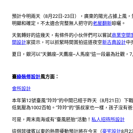
預計今明兩天（8月22日-23日），廣東的陽光占據上風
明顯和確定。不太適合完整無人把守的
老屋翻新
晾曬。
天氣轉好的這幾天，有條件的小伙伴們可以嘗試
商業空間
間設計
家提示，可以抓緊時間賞拍這道夜空
新古典設計
中
夏日，銀河以“天鵝座–天鷹座–人馬座”這一段最為壯觀，
臺
綠裝修設計
風方面：
會所設計
本年第12號臺風“玲玲”的中間已經于昨天（8月21日）下戰
低氣壓為1002百帕。“玲玲”的“張叔家也一樣，孩子沒
可是，周末南海或有“臺風胚胎”活動！
私人招待所設計
這個菲律賓以東的熱帶擾動預計將在今天（
豪宅設計
8月