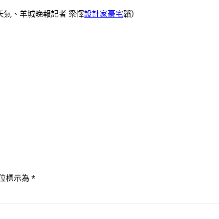
天氣、羊城晚報記者 梁懌
設計家豪宅
韜）
位標示為
*