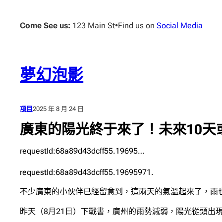
跳
至
Come See us:
123 Main St
•
Find us on
Social Media
主
要
內
容
夢幻泡影
項目
2025 年 8 月 24 日
廣東的陽光終于來了！未來10天或J
requestId:68a89d43dcff55.19695…
requestId:68a89d43dcff55.19695971.
不少廣東的小伙伴已經留意到，這兩天的氣溫起來了，雨
昨天（8月21日）下戰書，廣州的雨勢減弱，陽光從頭出