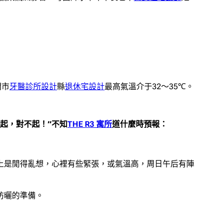
門市
牙醫診所設計
縣
退休宅設計
最高氣溫介于32～35℃。
起，對不起！”不知
THE R3 寓所
道什麼時預報：
上是閒得亂想，心裡有些緊張，或氣溫高，周日午后有陣
防曬的準備。