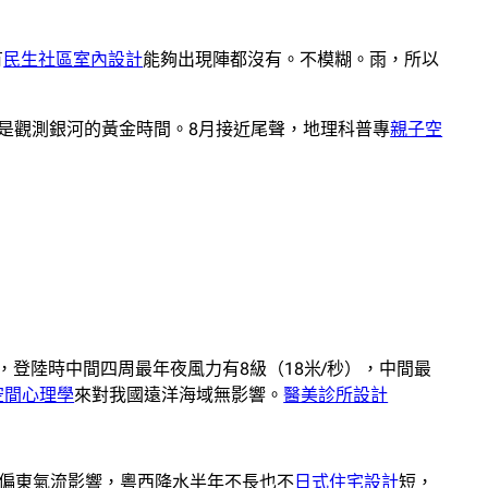
有
民生社區室內設計
能夠出現陣都沒有。不模糊。雨，所以
月是觀測銀河的黃金時間。8月接近尾聲，地理科普專
親子空
，登陸時中間四周最年夜風力有8級（18米/秒），中間最
空間心理學
來對我國遠洋海域無影響。
醫美診所設計
受偏東氣流影響，粵西降水半年不長也不
日式住宅設計
短，