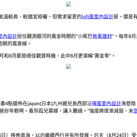
，氣溫較高，較適宜晾曬，但需求留意的
loft風室內設計
是，還是
室內設計
捉住觀測銀河的黃金時期的“小尾巴
無毒建材
”。每年8
亮眼的風景線。
7月和8月都是絕佳觀賞時機，此中8月更堪稱“黃金季”。
書4點擺佈在japan(日本)九州鹿兒島西部沿
禪風室內設計
海登陸
有爸爸好年輕啊。看到孤兒寡婦，讓人難過。”強度將逐漸減弱，未
23日）移進南海，以后繼續西行并有所發展。后天（8月24日）