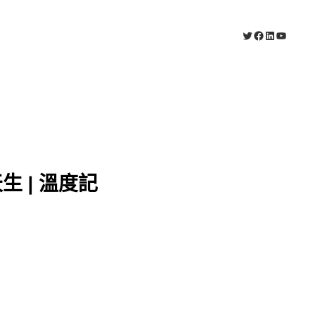
X
Facebook
LinkedIn
YouTub
 | 溫度記