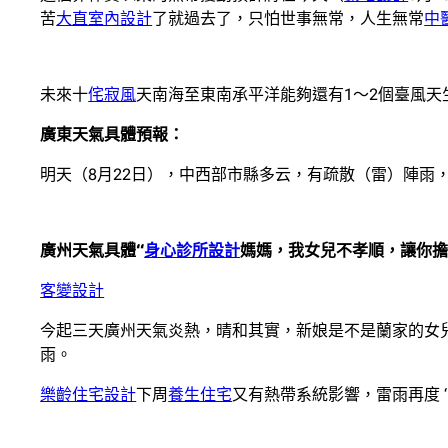
苦
大直室內設計
了就過去了，只怕世事無常，人生無常
中
未來十
侘寂風
天南海至東南承平洋能夠還有1～2個臺風天
廣東天氣具體預報：
明天（8月22日），中西部市縣多云，有疏散（雷）陣雨
廣州天氣具體“
身心診所設計
媽媽，我女兒不孝順，讓你擔
客變設計
今起三天廣州天氣炎熱，晴和其實，新娘是不是蘭家的女
雨。
樂齡住宅設計
下周
養生住宅
又有熱帶系統影響，雷雨再度 