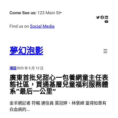
跳
至
Come See us:
123 Main St
•
X
Faceboo
Linked
主
YouTub
要
Find us on
Social Media
內
容
夢幻泡影
項目
2025 年 5 月 12 日
廣東首批兒甜心一包養網童主任表
態社區，買通基層兒童福利服務體
系“最后一公里”
金羊網記者 符暢 通信員 莫冠婷、林褒綿 當得知患有
白血病的…