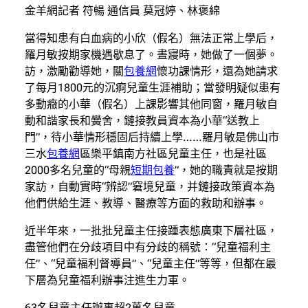
金羊網記者 符暢 通信員 莫冠婷、林褒綿
當得知患有白血病的小欣（假名）無法正常上學后，
羅月敏按期家機遇歇息了。晝寢時，她做了一個夢。
訪，激勵勸導她，關
包養網
懷功課情形，還為她請求
了每月1800元的沉痾兒童生涯補助；當發明疑似患有
多動癥的小華（假名）上課影響其他同窗，羅月敏自
動和諧家長和黌舍，鏈接教員資本為小華“送教上
門”，待小華情形穩固后持續上學……羅月敏是佛山市
三水
包養網
區樂平鎮南方社區兒童主任，也是社區
2000多名兒童的“母親
短期包養
”，她的職責就是按期
家訪，自動實時“辨認”窘境兒童，并鏈接政策資本為
他們供給生涯、教導、醫療等方面的救助和辦事。
近半年來，一批批兒童主任接踵表態廣東下層社區，
盡管他們在分歧項目中有分歧的稱號：“兒童福利主
任”、“兒童福利督導員”、“兒童主任”等等，但都在最
下層為兒童福利辦事注進生力軍。
63名兒童主任辦事超2萬名兒童