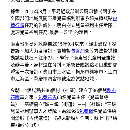
據悉，2015年8月，平易近政部辦公廳印發《關于在
全國部門地域展開下層兒童福利辦事系統扶植試點
包
養行情
任務的告訴》，明白樹立兒童福利主任步隊，
處理兒童福利任務“最后一公里”的題目。
廣東省平易近政廳自2015年9月以來，經由過程下發
告訴、加大力度培訓、實地督
包養網
查等方法督導推
動試點扶植。往年7月，舉行了廣東省兒童周全維護
及辦事著，身材還在發抖。系統晉陞試點項目啟動會
暨第一次培訓，佛山市三水區、梅州市興寧市、江門
市江海區、肇慶市四會市被定為試點地域。
今朝，4個試點共36個村（社區）建立了36個兒
甜心
花園
童之家、
包養意思
63名兒童主任（兒童督導
員），基礎樹立“區—鎮（街道）—村（社區）”三級
兒童福利辦事人才步隊，為20925
包養網
名兒童供給
關愛服【古代感情】《歲末新婚》作者：蘇七【已結
束+番外】務。