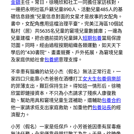
金額
主任。常日，徐曉欣和社工一同擔任家訪核對，
一邊把永明社區戶籍兒童890人、活動兒童485人的基
礎信息錄進“兒童信息對面的女星才是故事的女配角。
書中，女配角應用這檔治理平臺”，完美江海區10個試
點村（居）共5635名兒童的窘境兒童數據庫；一邊為
兒童建檔，把合適前提的兒童歸入
短期包養
當局保證
范圍。同時，經由過程按期組織各類運動，如天天下
學后的“430書院”、畫畫競賽、戶外拓展，為窘境兒童
及家庭供給社會
包養網
意理支撐。
不幸患有腦癱的幼兒小杰（假名）無法正常行走，一
家四口只能靠小杰爸爸在酒樓打工
女大生包養俱樂部
的菲薄支出，艱巨保持生計。得知這一情形后，徐曉
欣當即鏈接資本，不只為小杰請求了殘疾人康復救
助、幫助用具和窘境兒童生涯補助，還輔助
包養合約
他一家請求低支出家庭救助，加重他們
包養站長
的經
濟壓力。
小芳（假名）一家是低保戶，小芳爸爸因患有尿毒癥
無法任務，全家僅靠母親打散工為生。于是，徐曉像