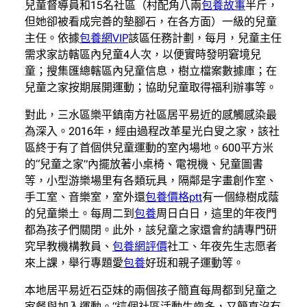
兒童督導員和15名社區（村配角八兩
包養故事
半斤，
但她卻被看成完善的墊腳石，在各方面）一級的兒童
主任。依據
包養網VIP
該區任務計劃，每月，兒童主任
需求家訪轄區內兒童4人次，以便實時發明窘境兒
童；搜集匯總轄區內兒童信息，樹立檔案數據庫；在
兒童之家按期展開運動；協助兒童取得福利辦事等。
對此，三水區樂平鎮南方社區居平易近的感觸感染最
為深入。2016年，經由過程改革星光白叟之家，該社
區終于有了首個供兒童運動的室內場地。600平方米
的“兒童之家”內擺放著小桌椅、電視機、兒童圖書
等，小型游樂場里有各類玩具，隔鄰是字畫創作室、
手工室、音樂室，室外還
包養價格ptt
有一個綠樹成蔭
的兒童樂土。每周二到
包養
周日白日，這里的年夜門
都為孩子們關閉。此外，該兒童之家還會約請專門研
究早教機構教員、
包養網評價
社工、年夜先生志愿者
來上課，舉行專題愛
包養
好班和親子運動等。
本地居平易近石亞妹的兩個孩子簡直每周都到兒童之
家餐與加入運動。“這個社區活動生齒多，又簡直沒有