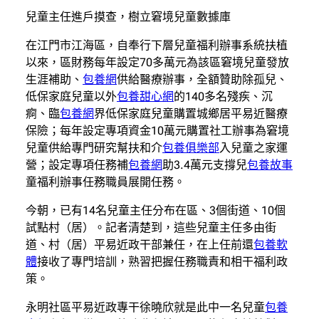
兒童主任進戶摸查，樹立窘境兒童數據庫
在江門市江海區，自奉行下層兒童福利辦事系統扶植
以來，區財務每年設定70多萬元為該區窘境兒童發放
生涯補助、
包養網
供給醫療辦事，全額贊助除孤兒、
低保家庭兒童以外
包養甜心網
的140多名殘疾、沉
痾、臨
包養網
界低保家庭兒童購置城鄉居平易近醫療
保險；每年設定專項資金10萬元購置社工辦事為窘境
兒童供給專門研究幫扶和介
包養俱樂部
入兒童之家運
營；設定專項任務補
包養網
助3.4萬元支撐兒
包養故事
童福利辦事任務職員展開任務。
今朝，已有14名兒童主任分布在區、3個街道、10個
試點村（居）。記者清楚到，這些兒童主任多由街
道、村（居）平易近政干部兼任，在上任前還
包養軟
體
接收了專門培訓，熟習把握任務職責和相干福利政
策。
永明社區平易近政專干徐曉欣就是此中一名兒童
包養