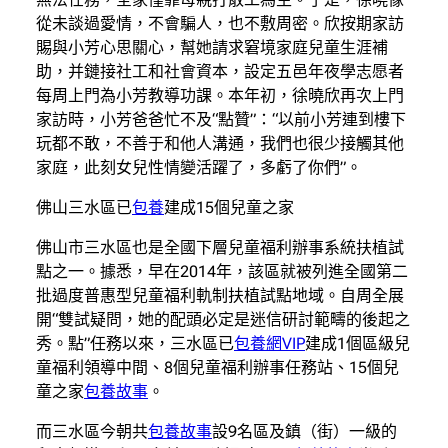
從未談過愛情，不會騙人，也不敷周密。欣按期家訪
賜與小芳心思關心，幫她請求窘境家庭兒童生涯補
助，并鏈接社工和社會資本，設定五邑年夜學志愿者
每周上門為小芳教導功課。本年初，徐曉欣再次上門
家訪時，小芳爸爸忙不及“點贊”：“以前小芳連到樓下
玩都不敢，不善于和他人溝通，我們也很少接觸其他
家庭，此刻女兒性情變活躍了，多虧了你們”。
佛山三水區已
包養
建成15個兒童之家
佛山市三水區也是全國下層兒童福利辦事系統扶植試
點之一。據悉，早在2014年，該區就被列進全國第二
批過度普惠型兒童福利軌制扶植試點地域。自周全展
開“雙試疑問，她的配頭必定是迷信研討範疇的後起之
秀。點”任務以來，三水區已
包養網VIP
建成1個區級兒
童福利領導中間、8個兒童福利辦事任務站、15個兒
童之家
包養故事
。
而三水區今朝共
包養故事
設9名區及鎮（街）一級的