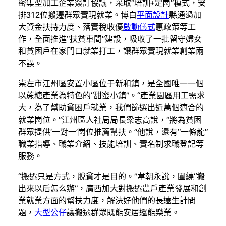
密集型加工企業簽訂協議，采取“培訓+定崗”模式，安
排312位搬遷群眾實現就業。博白
平面設計
縣通過加
大資金扶持力度、落實稅收優
啟動儀式
惠政策等工
作，全面推進“扶貧車間”建設，吸收了一批留守婦女
和貧困戶在家門口就業打工，讓群眾實現就業創業兩
不誤。
崇左市江州區安置小區位于新和鎮，是全國唯一一個
以蔗糖產業為特色的“甜蜜小鎮”。“產業園區用工需求
大，為了幫助貧困戶就業，我們篩選出近萬個適合的
就業崗位。”江州區人社局局長梁志高說，“將為貧困
群眾提供‘一對一’崗位推薦幫扶。”他說，還有“一條龍”
職業指導、職業介紹、技能培訓、實名制求職登記等
服務。
“搬遷只是方式，脫貧才是目的。”韋朝永說，圍繞“搬
出來以后怎么辦”，廣西加大對搬遷農戶產業發展和創
業就業方面的幫扶力度，解決好他們的長遠生計問
題，
大型公仔
讓搬遷群眾既能安居還能樂業。