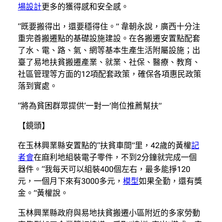
場設計
更多的獲得感和安全感。
“既要搬得出，還要穩得住。” 韋朝永說，廣西十分注
重完善搬遷點的基礎設施建設。在各搬遷安置點配套
了水、電、路、氣、網等基本生產生活附屬設施；出
臺了易地扶貧搬遷產業、就業、社保、醫療、教育、
社區管理等方面的12項配套政策，確保各項惠民政策
落到實處。
“將為貧困群眾提供‘一對一’崗位推薦幫扶”
【鏡頭】
在玉林興業縣安置點的“扶貧車間”里，42歲的黃權
記
者會
在麻利地組裝電子零件，不到2分鐘就完成一個
器件。“我每天可以組裝400個左右，最多能掙120
元，一個月下來有3000多元，
模型
如果全勤，還有獎
金。”黃權說。
玉林興業縣政府與易地扶貧搬遷小區附近的多家勞動