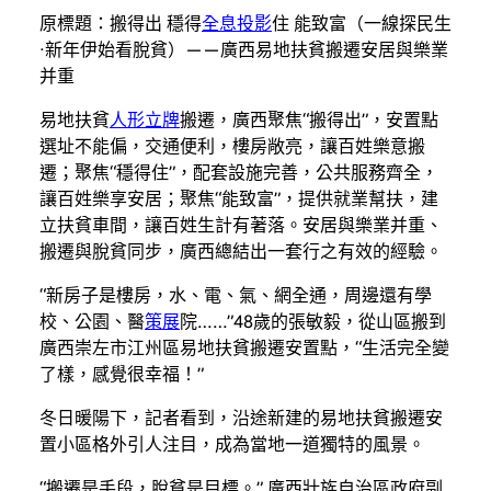
原標題：搬得出 穩得
全息投影
住 能致富（一線探民生
·新年伊始看脫貧）——廣西易地扶貧搬遷安居與樂業
并重
易地扶貧
人形立牌
搬遷，廣西聚焦“搬得出”，安置點
選址不能偏，交通便利，樓房敞亮，讓百姓樂意搬
遷；聚焦“穩得住”，配套設施完善，公共服務齊全，
讓百姓樂享安居；聚焦“能致富”，提供就業幫扶，建
立扶貧車間，讓百姓生計有著落。安居與樂業并重、
搬遷與脫貧同步，廣西總結出一套行之有效的經驗。
“新房子是樓房，水、電、氣、網全通，周邊還有學
校、公園、醫
策展
院……”48歲的張敏毅，從山區搬到
廣西崇左市江州區易地扶貧搬遷安置點，“生活完全變
了樣，感覺很幸福！”
冬日暖陽下，記者看到，沿途新建的易地扶貧搬遷安
置小區格外引人注目，成為當地一道獨特的風景。
“搬遷是手段，脫貧是目標。” 廣西壯族自治區政府副