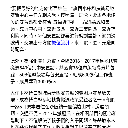
“要把最好的地方給老百姓住！”廣西水庫和扶貧易地
安置中心主任韋朝永說，按照這一理念，要求各地建
設的安置點都要符合“五靠近”原則：靠近縣城和集
鎮、靠近中心村、靠近景區、靠近工業園區、靠近福
利院。同時，每個安置點都要進行規劃設計，避開滑
坡帶，交通出行方便
攤位設計
，水、電、氣、光纖同
時配套。
此外，為強化責任落實，全區2016、2017年易地扶貧
搬遷549個集中安置點，共落實78位市級領導分片包
縣、508位縣級領導包安置點，組成500多個工作班
子，成員達到3000多人。
入住玉林博白縣城東新區安置點的貧困戶許基敏夫
婦，成為博白縣易地扶貧搬遷政策受益者之一。他們
一家5口原本居住在沙陂鎮一個偏遠山村，房屋簡
陋，交通不便。2017年搬遷后，在相關部門的關心和
幫助下，不僅解決了孩子們的入學問題。許基敏本人
也在縣城找到了工作，收入相對于以前有了較大提