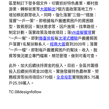
區里制訂下發多個文件，切實抓好特色產業、鄉村旅
游業、轉移就業等
大圖輸出
7個方面政策落地工作，
增加移民群眾收入。同時，強化落實“三個一”措施：
落實“一戶一策”，即根據每戶搬遷貧困戶的貧困類
型、致貧原因、幫扶需求等，因戶施策，找準路徑，
制定計劃，落實政策及增收項目；落
VR虛擬實境
實
“一戶一幫”，即對
舞臺背板
每
沈浸式體驗
戶搬遷貧困
戶落實1名幫扶聯系人，
經典大圖
直到2020年；落實
“一戶一檔”，即對每戶搬遷貧困戶的幫扶、收入、脫
貧等情況建立專門檔案，規范管理，做到可看可查。
此外，加大后續扶持資金的投入。目前，全區共籌措
投入后續扶持資金20億元，實施發展特色農林業、勞
務經濟等扶持項目5770個，
全息投影
實現脫貧5.75萬
戶25.59萬人。
TC:08designfollow