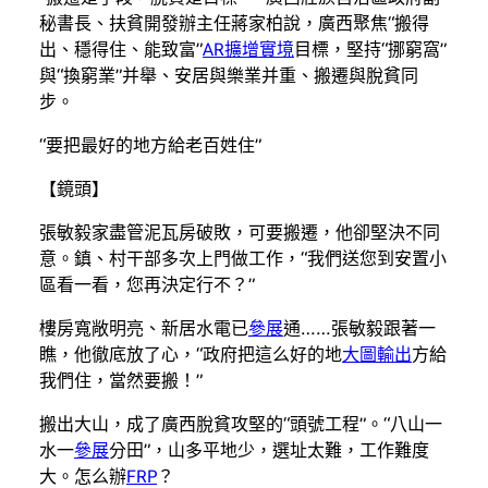
秘書長、扶貧開發辦主任蔣家柏說，廣西聚焦“搬得
出、穩得住、能致富”
AR擴增實境
目標，堅持“挪窮窩”
與“換窮業”并舉、安居與樂業并重、搬遷與脫貧同
步。
“要把最好的地方給老百姓住”
【鏡頭】
張敏毅家盡管泥瓦房破敗，可要搬遷，他卻堅決不同
意。鎮、村干部多次上門做工作，“我們送您到安置小
區看一看，您再決定行不？”
樓房寬敞明亮、新居水電已
參展
通……張敏毅跟著一
瞧，他徹底放了心，“政府把這么好的地
大圖輸出
方給
我們住，當然要搬！”
搬出大山，成了廣西脫貧攻堅的“頭號工程”。“八山一
水一
參展
分田”，山多平地少，選址太難，工作難度
大。怎么辦
FRP
？