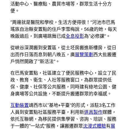
活動中心、醫療點、農貿市場等，群眾生活十分方
便。
“周邊就是醫院和學校，生活方便得很！”河池市巴馬
瑤族自治縣安置點的住戶李雪梅說，56歲的她，每天
晚飯過后，到廣場跳舞已成
全息投影
為“必修課”。
從峽谷深澗搬到安置區，從土坯房搬進新樓房，從日
出而作日落而息到朝八晚五，廣
展覽策劃
西大批搬遷
戶悄然開啟了“新活法”。
在巴馬安置點，社區建立了便民服務中心，設立了民
政、教育、衛生、人社等服務窗口，為群眾提供低
保、健康、社保等公共服務，同時建有綠地公園、健
身廣場等公共設施，不斷提升搬遷群眾的幸福感。
互動裝置
靖西市以“基地+平臺”的形式，派駐3名工作
人員到安置點社區服務平臺，利用新
道具製作
媒體，
依托互聯網，為移民提供集學習、咨詢、培訓、服務
于一體的“一站式”服務，讓搬遷群眾
沈浸式體驗
有
展