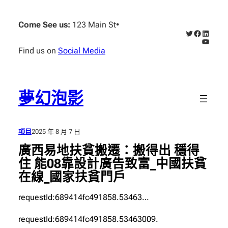
跳
至
Come See us:
123 Main St
•
X
Faceboo
Linked
主
YouTub
要
Find us on
Social Media
內
容
夢幻泡影
項目
2025 年 8 月 7 日
廣西易地扶貧搬遷：搬得出 穩得
住 能08靠設計廣告致富_中國扶貧
在線_國家扶貧門戶
requestId:689414fc491858.53463…
requestId:689414fc491858.53463009.