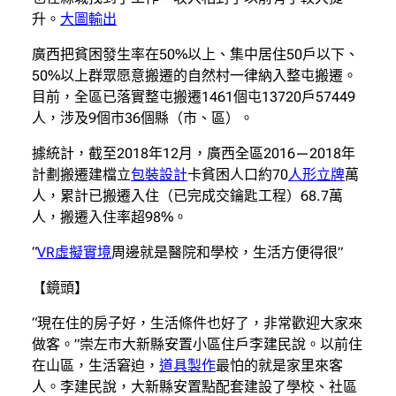
升。
大圖輸出
廣西把貧困發生率在50%以上、集中居住50戶以下、
50%以上群眾愿意搬遷的自然村一律納入整屯搬遷。
目前，全區已落實整屯搬遷1461個屯13720戶57449
人，涉及9個市36個縣（市、區）。
據統計，截至2018年12月，廣西全區2016—2018年
計劃搬遷建檔立
包裝設計
卡貧困人口約70
人形立牌
萬
人，累計已搬遷入住（已完成交鑰匙工程）68.7萬
人，搬遷入住率超98%。
“
VR虛擬實境
周邊就是醫院和學校，生活方便得很”
【鏡頭】
“現在住的房子好，生活條件也好了，非常歡迎大家來
做客。”崇左市大新縣安置小區住戶李建民說。以前住
在山區，生活窘迫，
道具製作
最怕的就是家里來客
人。李建民說，大新縣安置點配套建設了學校、社區