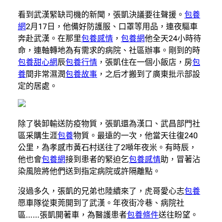
看到武漢緊缺司機的新聞，張凱決議要往聲援。
包養
網
2月17日，他備好防護服、口罩等用品，連夜驅車
奔赴武漢。在那里
包養感情
，
包養網
他全天24小時待
命，連軸轉地為有需求的病院、社區辦事。剛到的時
包養甜心網
辰
包養行情
，張凱住在一個小飯店，房
包
養
間非常濕潤
包養故事
，之后才搬到了廣東批示部設
定的居處。
除了裝卸輸送防疫物質，張凱還為漢口、武昌部門社
區采購生涯
包養
物質。最遠的一次，他當天往復240
公里，為孝感市黃石村送往了2噸年夜米。有時辰，
他也會
包養網
接到患者的緊迫乞
包養感情
助，冒著沾
染風險將他們送到指定病院或許隔離點。
沒過多久，張凱的兄弟也陸續來了，虎哥愛心志
包養
愿車隊從東莞開到了武漢。年夜街冷巷、病院社
區……張凱開著車，為醫護患者
包養條件
送往盼望。