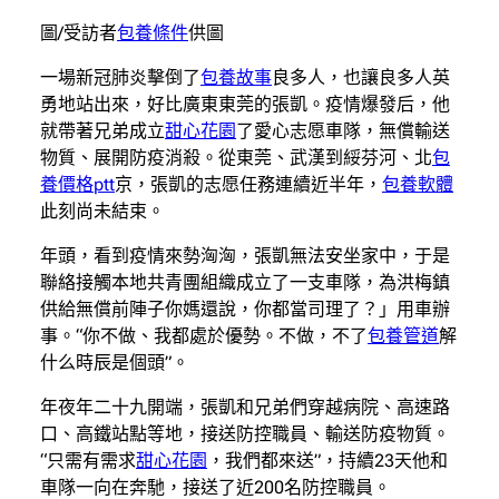
圖/受訪者
包養條件
供圖
一場新冠肺炎擊倒了
包養故事
良多人，也讓良多人英
勇地站出來，好比廣東東莞的張凱。疫情爆發后，他
就帶著兄弟成立
甜心花園
了愛心志愿車隊，無償輸送
物質、展開防疫消殺。從東莞、武漢到綏芬河、北
包
養價格ptt
京，張凱的志愿任務連續近半年，
包養軟體
此刻尚未結束。
年頭，看到疫情來勢洶洶，張凱無法安坐家中，于是
聯絡接觸本地共青團組織成立了一支車隊，為洪梅鎮
供給無償前陣子你媽還說，你都當司理了？」用車辦
事。“你不做、我都處於優勢。不做，不了
包養管道
解
什么時辰是個頭”。
年夜年二十九開端，張凱和兄弟們穿越病院、高速路
口、高鐵站點等地，接送防控職員、輸送防疫物質。
“只需有需求
甜心花園
，我們都來送”，持續23天他和
車隊一向在奔馳，接送了近200名防控職員。