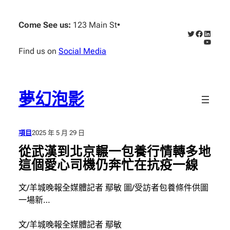
跳
至
Come See us:
123 Main St
•
X
Faceboo
Linked
主
YouTub
要
Find us on
Social Media
內
容
夢幻泡影
項目
2025 年 5 月 29 日
從武漢到北京輾一包養行情轉多地
這個愛心司機仍奔忙在抗疫一線
文/羊城晚報全媒體記者 鄢敏 圖/受訪者包養條件供圖
一場新…
文/羊城晚報全媒體記者 鄢敏