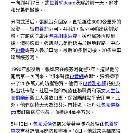
一向到4月7日，武
包養網dcard
漢解封前一天，他才
和兄弟們撤離。
分開武漢后，張凱沒有回家，直接趕往3000公里外的
家鄉——綏
包養網
芬河。4月初，綏芬河輸出病例突
增，方艙病院啟用
包養網車馬費
、援鄂醫護再度馳
援，情勢嚴重。張凱與兄弟們快馬加鞭地趕路，中心
不
包養
竭有人參加車隊，最后30多個司機、20多臺車
達到綏芬河。
1990年服役后，張凱曾在綏芬河從警7年。這是他分
開后第一次回來，“想來聲援
包養網
故鄉”，張凱還帶
來了20多萬元的防護物質。他們不
包養甜心網
花錢為
進出城卡點、社區卡點的抗疫任務職員和環
女大生包
養俱樂部
衛工人發放口罩，保證隔離點平安用車。此
外，他們保持天天為綏芬河市社區、牡丹江
包養價格
ptt
市紅旗病院消殺，面積達4萬平方米。
5月12日，
包養感情
張凱又帶著車隊消殺組往
包養網
單次
吉林舒蘭展開防疫辦事。18日，他就來幸福來得