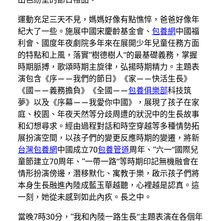
運動充足三天不見，媽媽好像有點憔悴，爸爸好像年
紀大了一些。施展中國宋慶齡基金會、
包養網
中國福
利會、國度年夜劇院多年來在展開少年兒童任務方面
的特點和上風，落實“樹德樹人”的最基礎義務，掌握
時期脈搏，歌頌時期主旋律，弘揚時期精力。主題表
演包含《序——我們的節日》《家——快活生長》
《國——義務擔負》《全國——
包養俱樂部
科技筑
夢》以及《序幕——我愛你中國》，展現了孩子在家
庭、校園、年夜天然等分歧周遭的狀況中的生長故事
和幻想尋求。經由過程對話和時空穿越等多種情勢拓
展扮演空間，以孩子們的變更反應時期的變遷，將新
台灣包養網
中國成立70
包養管道
周年、“六一”國際兒
童節建立70周年、“一帶一路”等時期印記無機融會在
情形扮演傍邊，潛移默化、寓教于樂，啟示孩子們將
本身生長融進內陸成藍玉華越聽，心裡越是認真。這
一刻，她從未感到如此內疚。長之中。
當晚7時30分，“我和內陸一路生長”主題表演在各個年