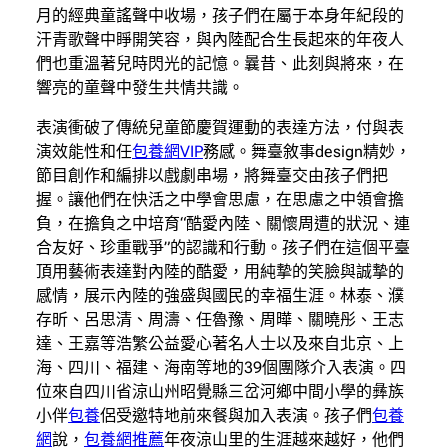
月的經典童謠聲中收場，孩子們在屬于本身年紀段的
汗青歌聲中睜開笑容，與內陸配合生長起來的年夜人
們也重溫著兒時閃光的記憶。曩昔、此刻與將來，在
響亮的童聲中發生共情共識。
表演衝破了傳統兒童節慶賀運動的表達方法，付與表
演效能性和任
包養網VIP
務感。舞臺敘事design精妙，
節目創作和編排以戲劇串場，將舞臺交由孩子們把
握。讓他們在快活之中學會思慮，在思慮之中領會擔
負，在擔負之中培育“酷愛內陸、關懷周遭的狀況、連
合友好、珍重戰爭”的認識和行動。孩子們在這個平臺
頂用藝術表達對內陸的酷愛，用純摯的笑臉與誠摯的
感情，展示內陸的強盛與國民的幸福生涯。林泰、濮
存昕、呂思清、周濤、任魯豫、周曄、關曉彤、王志
達、王嘉等浩繁公益愛心著名人士以及來自北京、上
海、四川、福建、海南等地的39個團隊介入表演。四
位來自四川省涼山州昭覺縣三岔河鄉中間小學的彝族
小伴
包養
侶受邀特地前來餐與加入表演。孩子們
包養
網
說，
包養網推薦
年夜涼山里的生涯越來越好，他們