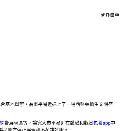
X
Facebook
LinkedIn
YouTub
配合基地舉辦，為市平易近送上了一場西醫藥攝生文明盛
網
膏展現區等，讓寬大市平易近在體驗和觀賞
包養app
中
種製品膏方停止展現和不花錢試服。