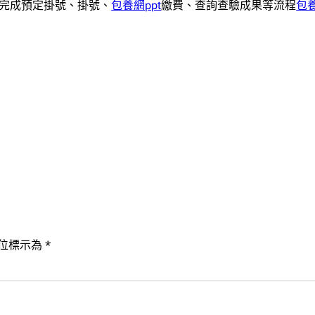
完成預定掛號、掛號、
包養網ppt
繳費、查詢查驗成果等流程
包
位標示為
*