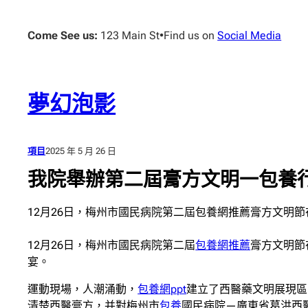
跳
至
Come See us:
123 Main St
•
Find us on
Social Media
主
要
內
容
夢幻泡影
項目
2025 年 5 月 26 日
我院舉辦第二屆膏方文明一包養
12月26日，梅州市國民病院第二屆包養網推薦膏方文明節
12月26日，梅州市國民病院第二屆
包養網推薦
膏方文明節
宴。
運動現場，人潮涌動，
包養網ppt
建立了西醫藥文明展現區
清楚西醫膏方，并對梅州市
包養
國民病院—廣東省葛洪西