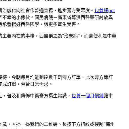
醫治感化向社會作普遍宣揚，進步膏方受眾度。
包養網ppt
了不幸的小傢伙。國民病院—廣東省葛洪西醫藥研討放異
傳承發揚好西醫國學，讓更多蒼生受害。
主要內在的事務，西醫稱之為“治未病”，而膏便利是中華
接待，今朝每月均能到達數千劑膏方訂單，此次膏方節訂
完成訂單，包管日常需求。
化，普及和傳佈中藥膏方攝生常識，
包養一個月價錢
讓市
九歲，。掃一掃我們的二維碼、長按下方指紋或搜刮“梅州