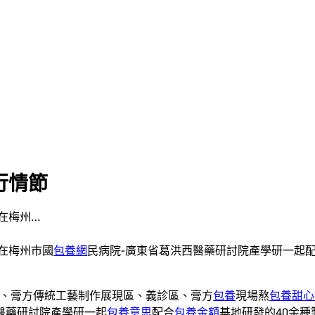
行情節
在梅州…
在梅州市國
包養網
民病院-廣東省葛洪西醫藥研討院產學研一起
、膏方傳統工藝制作展現區、義診區、膏方
包養
現場熬
包養甜心
醫藥研討院產學研一起
包養意思
配合
包養金額
基地研發的40余