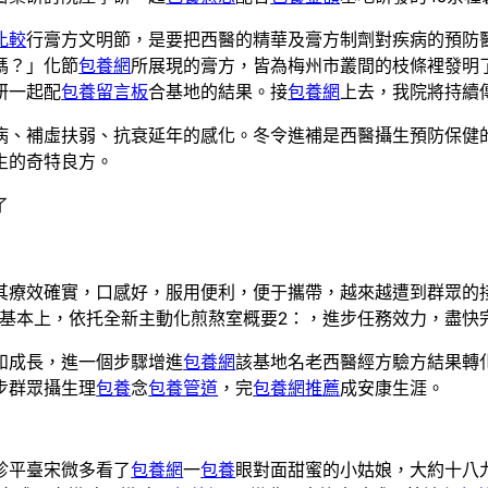
比較
行膏方文明節，是要把西醫的精華及膏方制劑對疾病的預防
嗎？」化節
包養網
所展現的膏方，皆為梅州市叢間的枝條裡發明
研一起配
包養留言板
合基地的結果。接
包養網
上去，我院將持續
病、補虛扶弱、抗衰延年的感化。冬令進補是西醫攝生預防保健的
生的奇特良方。
了
其療效確實，口感好，服用便利，便于攜帶，越來越遭到群眾的
基本上，依托全新主動化煎熬室概要2：，進步任務效力，盡快
和成長，進一個步驟增進
包養網
該基地名老西醫經方驗方結果轉
步群眾攝生理
包養
念
包養管道
，完
包養網推薦
成安康生涯。
診平臺宋微多看了
包養網
一
包養
眼對面甜蜜的小姑娘，大約十八