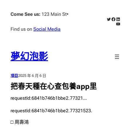
跳
至
Come See us:
123 Main St
•
X
Faceboo
Linked
主
YouTub
要
Find us on
Social Media
內
容
夢幻泡影
項目
2025 年 6 月 6 日
把春天種在心查包養app里
requestId:6841b746b1bbe2.77321…
requestId:6841b746b1bbe2.77321523.
□ 周壽鴻