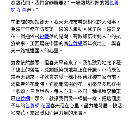
春熱花開，我們會辦概要2：一場熱熱烈鬧的婚
包養
網 花園
禮。”
在鄉間的短短幾天，我天天城市看到相似的人和事，
為這些任務在防疫第一線的人激動。我了解，這只是
在一個通俗村
包養
落的見聞，有數加倍衝動人心的抗
疫故事，正回蕩在中國的廣
包養網
袤年夜地上，與春
天一路抵達國人的心靈。
氣象依然嚴寒，但春天畢竟來了。我能聽到地底下種
子破土的聲響，感觸感染到地氣正在升騰。小時辰每
當春天到來，我就會尋覓一棵小樹苗栽種在家門前，
渴望春熱花開時，它能開滿樹的花，引來良多鳥在樹
上歌頌。三毛說過，每人心里一畝田，種桃種李種東
風
包養網
。那么，就讓我們像一棵樹一樣，把這個庚
子年的
包養網 花園
春天種在心里，盡力地發展，快活
地開花，結出暖和而無力量的果實。