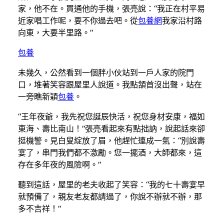
家，他不在。買通他的手機，張亮說：“我正在村平易
近家唱工作呢，要不你過去吧。從
包養網
我家沿村路
向東，大要半里路。”
包養
未幾久，公然看到一個胖小伙站到一戶人家的院門
口，堆著笑容跟屋里人說道。我點頷首沒出聲，站在
一旁瞧新穎
包養
。
“王年夜爺，我先祝您誕辰快活，祝您身材安康，福如
東海、壽比南山！”張亮看起來有點拙訥，說起話來卻
挺機警。見白叟綻放了眉，他趕忙連成一氣：“別說壽
宴了，串門我們都不激勵。您一擺酒，大師都來，這
存在多年夜的風險啊。”
聽到這話，屋里的老夫收起了笑容：“我的七十壽宴早
就預備了，親友老友都請過了，你說不辦就不辦，那
多不吉祥！”