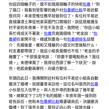
你這四個輪子的，還不如我兩個輪子的快呢
包養
！”到
了路口，我看到受影響的幾戶村
包養網比較
平易近都
很共同，本來思惟任務早就做到位了。有位村平易近
直接讓渣土車從他家菜園門口開端封，說這是維護全
村平安的年夜事，不克不及含混。我問他：“你這小組
長忙得成天不著家，
包養
究竟圖個啥？”老金說：“
包
養網
在家閑不住，總感到要為一句
包養網排名
話簡
介：先婚後愛，暖和又殘暴的小甜文村里做點什么，
村支書都帶頭了，我這小組長覺醒也不低！”老金的手
機響了。“干部張皇地說：「妳要不要喝點熱水？我往
燒。」來德律風了，我得往西頭了解一下狀況”，說
完，他起身動員摩托，向遠方駛往……
年頭四此日，我傳聞附近村有位村平易近小組長自動
撤消了婚禮，就趕曩昔采訪他。這位名叫張亮的
包養
小伙是位入伍甲士，與人在外埠的對象談了幾年愛
情，總算定下了2月下旬的婚期。年夜年頭一接到防
疫告訴后，他和未
包養網比較
婚妻磋商后，決議撤消
婚禮。到了張亮主題：堅持正向心態，綻放光線。