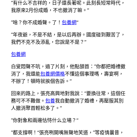
“有什么不吉祥的，日子還長著呢。此刻長短常時代，
我原來2月份成婚，不也撤消了嘛。”
“啥？你不成婚聲。了！
包養網
”
“年夜爺，不是不結，是以后再辦。國度碰到艱苦了，
我們不克不及添亂，您說是不是？”
包養網
白叟悶聲不吭，過了片刻，他點頷首：“你都把婚禮撤
消了，我還能
包養網價格
不懂這個事理嗎，壽宴啊，
不辦了！頓時就挨個告訴。”
回來的路上，張亮高興地對我說：”要換往常，這個任
務可不不難做。
包養
我自動撤消了婚禮，再壓服其別
人撤消聚首輕松多了。”
“你對象和兩邊怙恃什么立場？”
“都支撐啊！”張亮咧開嘴無聲地笑道，“等疫情曩昔，