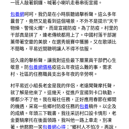
一班人敲著銅鑼、喊著小喇叭走巷串街宣揚。
包養網
呵呵，我仍是在小時辰聽過擊柝聲。這么多年
曩昔了，竟然又能看到這個場景，不外不是提示“天干
物燥、警惕火燭”，而是宣揚防疫。為了防疫，村里的
干部真是拼了，連老傳統都用上了。中國村落干部謝
薰帶著空靈的美貌，在選秀競賽中獲勝，又在歌頌比
不簡略，平易近間聰明讓人不得不信服。
這久違的擊柝聲，讓我對這些最下層黨員干部們心生
敬意。防
包養網價格
疫這么年夜這么難的事，需求
村、社區的任務職員支出多年夜的辛勞啊。
村平易近小組長老金是我的伴侶，老遠聞聲摩托聲，
就了解是他來了。這幾天，從進戶宣揚到卡口執勤，
哪都少不了他。我在報社任務，正好應用春節在鄉間
的機遇，采寫一些鄉村防疫任務的
包養
稿件。以企及
的成績。年頭三下戰書，我往采訪村口設卡情形，老
金要騎摩托在後面領路，我叫他一路上車走，別凍
著。他憨憨一笑
包養網心得
：“鄉村人不怕冷，再說，