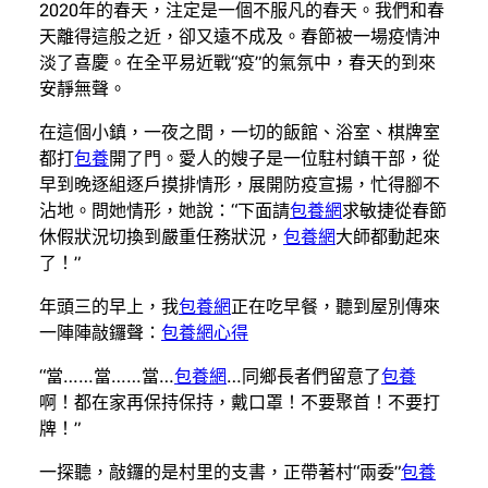
2020年的春天，注定是一個不服凡的春天。我們和春
天離得這般之近，卻又遠不成及。春節被一場疫情沖
淡了喜慶。在全平易近戰“疫”的氣氛中，春天的到來
安靜無聲。
在這個小鎮，一夜之間，一切的飯館、浴室、棋牌室
都打
包養
開了門。愛人的嫂子是一位駐村鎮干部，從
早到晚逐組逐戶摸排情形，展開防疫宣揚，忙得腳不
沾地。問她情形，她說：“下面請
包養網
求敏捷從春節
休假狀況切換到嚴重任務狀況，
包養網
大師都動起來
了！”
年頭三的早上，我
包養網
正在吃早餐，聽到屋別傳來
一陣陣敲鑼聲：
包養網心得
“當……當……當…
包養網
…同鄉長者們留意了
包養
啊！都在家再保持保持，戴口罩！不要聚首！不要打
牌！”
一探聽，敲鑼的是村里的支書，正帶著村“兩委”
包養