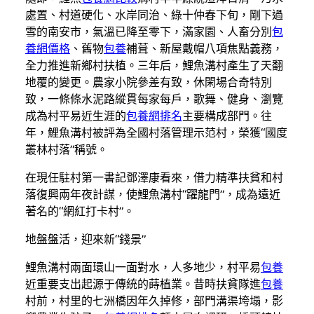
處置、村道硬化、水岸同治、綠十仲春下旬，剛下過
雪的南安市，氣溫已降至零下，滿家園、人畜分別
包
養網價格
、舊物
包養
補葺、新屋戴帽八項焦點義務，
全力推進新鄉村扶植。三年后，鯉魚溝村產生了天翻
地覆的變更。農家小院參差有致，休閑場合奇特別
致，一條條水泥路縱貫每家每戶，歌舞、健身、瀏覽
成為村平易近生涯的
包養網排名
主要構成部門。往
年，鯉魚溝村被評為全國村落管理示范村，榮獲“國度
叢林村落”稱號。
在現任駐村第一書記鄧澤康看來，借力精準扶貧和村
落復興兩年夜計謀，使鯉魚溝村“躍龍門”，成為遠近
著名的“網紅打卡村”。
地盤盤活，迎來新“錢景”
鯉魚溝村兩面環山一面對水，人多地少，村平易
包養
近重要支出起源于傳統的蒔植業。昔時扶貧隊進
包養
村前，村里的七洲橋因年久掉修，部門溝渠垮塌，影