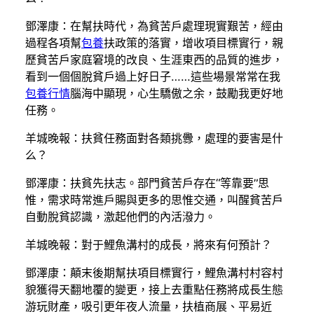
鄧澤康：在幫扶時代，為貧苦戶處理現實艱苦，經由
過程各項幫
包養
扶政策的落實，增收項目標實行，親
歷貧苦戶家庭窘境的改良、生涯東西的品質的進步，
看到一個個脫貧戶過上好日子……這些場景常常在我
包養行情
腦海中顯現，心生驕傲之余，鼓勵我更好地
任務。
羊城晚報：扶貧任務面對各類挑釁，處理的要害是什
么？
鄧澤康：扶貧先扶志。部門貧苦戶存在“等靠要”思
惟，需求時常進戶賜與更多的思惟交通，叫醒貧苦戶
自動脫貧認識，激起他們的內活潑力。
羊城晚報：對于鯉魚溝村的成長，將來有何預計？
鄧澤康：顛末後期幫扶項目標實行，鯉魚溝村村容村
貌獲得天翻地覆的變更，接上去重點任務將成長生態
游玩財產，吸引更年夜人流量，扶植商展、平易近