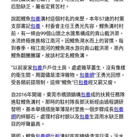
后勁缺乏，屬省定貧苦村。
說起鯉魚
包養
溝村這個村名的來歷，本年57歲的村黨
支部書記
包養
、村委會主任王勇光先容，鯉魚溝村村
前，有一條由99個山頭之水匯集構成的貢山截洪渠，
水流終極進進榕江南河。因鯉魚溯水而上的習慣，每
到春季，榕江南河的鯉魚溯水游向貢山截洪渠，渠內
鯉魚翻騰騰躍，故該村定名鯉魚溝。
“以前家家
包養
戶戶住土房，處處雜草叢生，沒有像樣
的衛生間，周圍儘是渣滓雜物。
包養網
”王勇光回想，
受各類前提限制，這條“鯉魚”已
包養
經又窮又瘦。
自2016年開端，東莞市橋頭鎮構
包養
成的扶貧任務隊
進駐鯉魚溝村，那時的駐村隊長鄧沃新經由過程調研
發明，基本舉措措施單薄是村里進一個步驟成長
包養
網
的絆腳石，處理村容村貌以及
包養
生涯用水缺乏題
目的呼聲最高。
隨即，鯉魚
包養網比較
溝村牢牢繚繞渣滓日清、污水