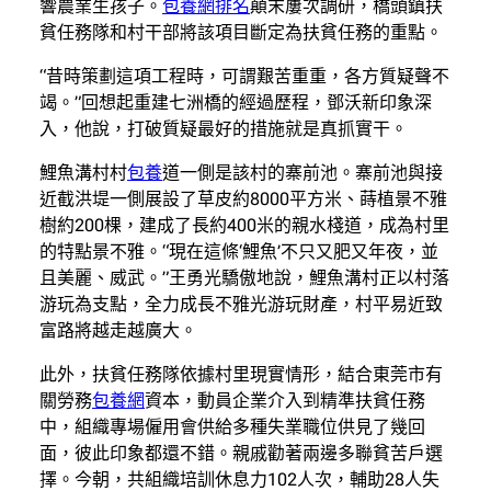
響農業生孩子。
包養網排名
顛末屢次調研，橋頭鎮扶
貧任務隊和村干部將該項目斷定為扶貧任務的重點。
“昔時策劃這項工程時，可謂艱苦重重，各方質疑聲不
竭。”回想起重建七洲橋的經過歷程，鄧沃新印象深
入，他說，打破質疑最好的措施就是真抓實干。
鯉魚溝村村
包養
道一側是該村的寨前池。寨前池與接
近截洪堤一側展設了草皮約8000平方米、蒔植景不雅
樹約200棵，建成了長約400米的親水棧道，成為村里
的特點景不雅。“現在這條‘鯉魚’不只又肥又年夜，並
且美麗、威武。”王勇光驕傲地說，鯉魚溝村正以村落
游玩為支點，全力成長不雅光游玩財產，村平易近致
富路將越走越廣大。
此外，扶貧任務隊依據村里現實情形，結合東莞市有
關勞務
包養網
資本，動員企業介入到精準扶貧任務
中，組織專場僱用會供給多種失業職位供見了幾回
面，彼此印象都還不錯。親戚勸著兩邊多聯貧苦戶選
擇。今朝，共組織培訓休息力102人次，輔助28人失