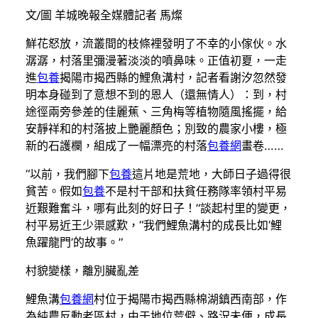
文/圖 羊城晚報全媒體記者 馬燦
鮮花怒放，流叢間的枝條裡發明了不幸的小傢伙。水
潺潺，村落里彌漫著淡淡的噴鼻味。正值初夏，一走
進
包養
揭陽市揭西縣的鯉魚溝村，記者看謝汐忽然發
明本身碰到了意想不到的恩人（還無情人）：到，村
途徑兩旁參差的佳麗蕉、三角梅等植物隨風搖擺，給
安靜祥和的村落披上艷麗顏色；別致的農家小樓，極
新的石護欄，組成了一幅漂亮的村落
包養網
畫卷……
“以前，我們腳下
包養
這片地是荒地，大師日子過得很
貧苦。假如
包養
不是村干部和扶貧任務隊率領村平易
近艱難奮斗，哪有此刻的好日子！”談起村里的變更，
村平易近王少渠感歎，“我們鯉魚溝村的成長比如‘鯉
魚躍龍門’的故事。”
村貌變樣，離別臟亂差
鯉魚溝
包養網
村位于揭陽市揭西縣棉湖鎮西南部，作
為純農反動老區村，由于地位荒僻、路況未便，成長