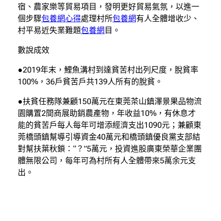
宿、農家樂等貿易項目，發明更好貿易氣氛，以進一
個步驟
包養網心得
處理村所
包養網
有人全體增收少、
村平易近失業難題
包養網
目。
數說成效
●2019年末，鯉魚溝村到達貧苦村出列尺度，脫貧率
100%，36戶貧苦戶共139人所有的脫貧。
●扶貧任務隊兼顧150萬元在東莞茶山鎮澤景果品物流
園購置2間商展助銷農產物，年收益10%，有休息才
能的貧苦戶每人每年可增添經濟支出1090元；兼顧東
莞橋頭鎮幫導引導資金40萬元和橋頭鎮優良黨支部結
對幫扶葉秋鎖：“？”5萬元，投資進股廣東榮華企業團
體無限公司，每年可為村所有人全體帶來5萬余元支
出。