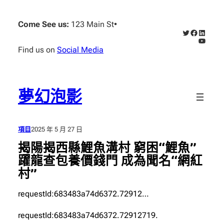
跳
至
Come See us:
123 Main St
•
X
Faceboo
Linked
主
YouTub
要
Find us on
Social Media
內
容
夢幻泡影
項目
2025 年 5 月 27 日
揭陽揭西縣鯉魚溝村 窮困“鯉魚”
躍龍查包養價錢門 成為聞名“網紅
村”
requestId:683483a74d6372.72912…
requestId:683483a74d6372.72912719.