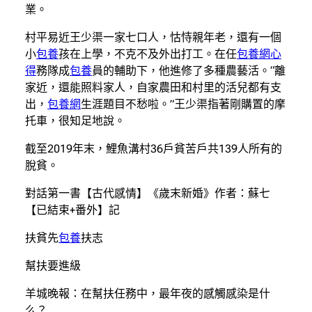
業。
村平易近王少渠一家七口人，怙恃親年老，還有一個
小
包養
孩在上學，不克不及外出打工。在任
包養網心
得
務隊成
包養
員的輔助下，他進修了多種農藝活。“離
家近，還能照料家人，自家農田和村里的活兒都有支
出，
包養網
生涯題目不愁啦。”王少渠指著剛購置的摩
托車，很知足地說。
截至2019年末，鯉魚溝村36戶貧苦戶共139人所有的
脫貧。
對話第一書【古代感情】《歲末新婚》作者：蘇七
【已結束+番外】記
扶貧先
包養
扶志
幫扶要進級
羊城晚報：在幫扶任務中，最年夜的感觸感染是什
么？