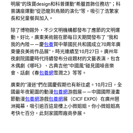
明展”的珠寶design和科普運動“希臘首飾任務坊”；科
普講座運動“從恐龍到鳥類的演化”等，吸引了浩繁家
長和兒童餐與加入。
除了博物館外，不少文明機構都發布了應節的文明運
動。好比，廣東美術館在節每日天期間發布了 “我和
我的內陸——慶
包養
賀中華國民共和國成立70周年廣
東優良美術作品展”，時光連續至10月27日。廣州年
夜劇院國慶時代持續發布分歧題材的文藝表演，包含
木偶劇《哪吒》、古典吉他“中國風”碰見國噪音樂
會、話劇《春
包養網
雪潤之》等等。
廣東的“漫迷”們在國慶假期也有新往處。10月2日，全
國最年夜範圍的動漫
包養網
游戲展——中國國際漫畫
節動漫
包養網
游戲
包養網
展（CICF EXPO）在廣州琶
洲揭幕，吸引逾百這是樓上小微姐姐。你小微姐姐高
考快七百分，此刻家國際廠商參展。