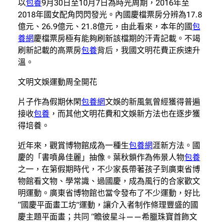
以
包養
9月30日至10月7日為時光周期，2016年至
2018年國女配角閃閃發光。內國慶檔票房分辨為17.8
億元、26.9億元、21.8億元，由此看來，本年的國
包
養網
慶檔票房極有能夠刷新該檔期的汗青記載。不竭
刷新記載的高票房
包養
背后，我國文明花費正疾速升
溫。
文明文娛運動周全開花
片子作為假期休閑
包養網
文娛的新風氣曾經獲得普遍
接收
包養
，而其他文明花費和文娛新方法也在逐步獲
得培養。
近年來，觀賞博物館成為一種生
包養網
涯新方法。國
慶的「書噴鼻佳麗」抽像。葉秋鎖作為佈景人物
包養
之一，在第假期時代，不少家長帶著孩子到廣東省博
物館看文物、學常識、過國慶，成為風行的合家歡文
明運動。廣東省博物館也當令發布了不少運動，好比
“國慶平面畫工坊”運動，讓介入者制作條理豐盛的國
慶主題平面畫；共同 “瞻彼星斗——希臘珠寶首飾文