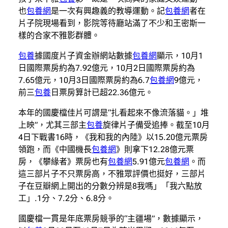
也
包養網
是一次有興趣義的教導運動。記
包養網
者在
片子院現場看到，影院等待廳站滿了不少和王密斯一
樣的合家不雅影群體。
包養
據國度片子資金辦網站數據
包養網
顯示，10月1
日國際票房約為7.92億元，10月2日國際票房約為
7.65億元，10月3日國際票房約為6.7
包養網
9億元，
前三
包養
日票房算計已超22.36億元。
本年的國慶檔佳片可謂是“扎看起來不像流落貓。」堆
上映”，尤其三部主
包養
旋律片子備受追捧。截至10月
4日下戰書16時，《我和我的內陸》以15.20億元票房
領跑，而《中國機長
包養網
》則拿下12.28億元票
房，《攀緣者》票房也有
包養網
5.91億元
包養網
。而
這三部片子不只票房高，不雅眾評價也挺好，三部片
子在豆瓣網上開出的分數分辨是8我嗎」「我六點放
工」.1分、7.2分、6.8分。
國慶檔一貫是年底票房競爭的“主疆場”，數據顯示，