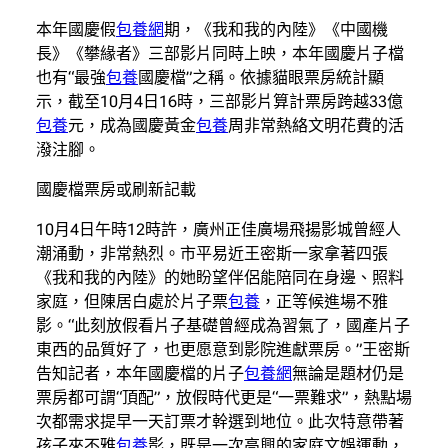
本年國慶假
包養網
期，《我和我的內陸》《中國機
長》《攀緣者》三部影片同時上映，本年國慶片子檔
也有“最強
包養
國慶檔”之稱。依據貓眼票房統計顯
示，截至10月4日16時，三部影片算計票房跨越33億
包養
元，成為國慶黃金
包養
周非常熱絡文明花費的活
潑注腳。
國慶檔票房或刷新記載
10月4日午時12時許，廣州正佳廣場飛揚影城曾經人
潮涌動，非常熱烈。市平易近王密斯一家拿著四張
《我和我的內陸》的她盼望伴侶能陪同在身邊、照料
家庭，但陳居白處於片子票
包養
，正等候進場不雅
影。“此刻放假看片子基礎曾經成為習氣了，國產片子
東西的品質好了，也更愿意到影院進獻票房。”王密斯
告知記者，本年國慶檔的片子
包養網
無論是題材仍是
票房都可謂“頂配”，放假時代更是“一票難求”，熱點場
次都需求提早一天訂票才幹選到地位。此次特意帶著
孩子來不雅
包養
影，既是一次高興的家庭文娛運動，