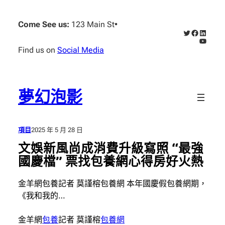
跳
至
Come See us:
123 Main St
•
X
Faceboo
Linked
主
YouTub
要
Find us on
Social Media
內
容
夢幻泡影
項目
2025 年 5 月 28 日
文娛新風尚成消費升級寫照 “最強
國慶檔” 票找包養網心得房好火熱
金羊網包養記者 莫謹榕包養網 本年國慶假包養網期，
《我和我的…
金羊網
包養
記者 莫謹榕
包養網