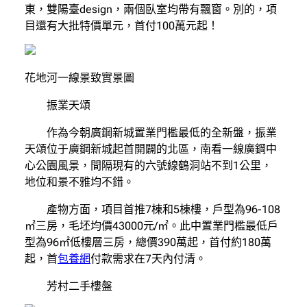
東，雙陽臺design，兩個臥室均帶有飄窗。別的，項
目還有大批特價單元，首付100萬元起！
花地河一線景致實景圖
振業天頌
作為今朝廣鋼新城置業門檻最低的全新盤，振業
天頌位于廣鋼新城起首開闢的北區，南看一線廣鋼中
心公園風景，間隔現有的六號線鶴洞站不到1公里，
地位和景不雅均不錯。
產物方面，項目首推7棟和5棟樓，戶型為96-108
㎡三房，毛坯均價43000元/㎡。此中置業門檻最低戶
型為96㎡低樓層三房，總價390萬起，首付約180萬
起，首
包養網
付款需求在7天內付清。
芳村二手樓盤