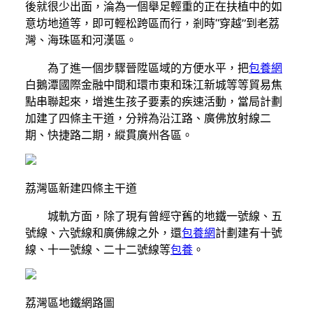
後就很少出面，淪為一個舉足輕重的正在扶植中的如
意坊地道等，即可輕松跨區而行，剎時“穿越”到老荔
灣、海珠區和河漢區。
為了進一個步驟晉陞區域的方便水平，把
包養網
白鵝潭國際金融中間和環市東和珠江新城等等貿易焦
點串聯起來，增進生孩子要素的疾速活動，當局計劃
加建了四條主干道，分辨為沿江路、廣佛放射線二
期、快捷路二期，縱貫廣州各區。
荔灣區新建四條主干道
城軌方面，除了現有曾經守舊的地鐵一號線、五
號線、六號線和廣佛線之外，還
包養網
計劃建有十號
線、十一號線、二十二號線等
包養
。
荔灣區地鐵網路圖