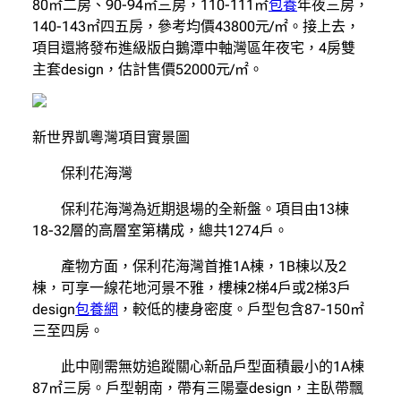
80㎡二房、90-94㎡三房，110-111㎡
包養
年夜三房，
140-143㎡四五房，參考均價43800元/㎡。接上去，
項目還將發布進級版白鵝潭中軸灣區年夜宅，4房雙
主套design，估計售價52000元/㎡。
新世界凱粵灣項目實景圖
保利花海灣
保利花海灣為近期退場的全新盤。項目由13棟
18-32層的高層室第構成，總共1274戶。
產物方面，保利花海灣首推1A棟，1B棟以及2
棟，可享一線花地河景不雅，樓棟2梯4戶或2梯3戶
design
包養網
，較低的棲身密度。戶型包含87-150㎡
三至四房。
此中剛需無妨追蹤關心新品戶型面積最小的1A棟
87㎡三房。戶型朝南，帶有三陽臺design，主臥帶飄