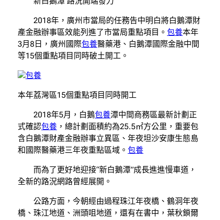
新白鵝潭 路況開端發力
2018年，廣州市當局的任務告中明白將白鵝潭財
產金融辦事區效能列進了市當局重點項目。
包養
本年
3月8日，廣州國際
包養
醫藥港、白鵝潭國際金融中間
等15個重點項目同時破土開工。
包養
本年荔灣區15個重點項目同時開工
2018年5月，白鵝
包養
潭中間商務區最新計劃正
式確認
包養
，總計劃面積約為25.5㎡方公里，重要包
含白鵝潭財產金融辦事立異區、年夜坦沙安康生態島
和國際醫藥港三年夜重點區域。
包養
而為了更好地迎接“新白鵝潭”成長進進慢車道，
全新的路況網路曾經展開。
公路方面，今朝經由過程珠江年夜橋、鶴洞年夜
橋、珠江地道、洲頭咀地道，還有在書中，葉秋鎖爾