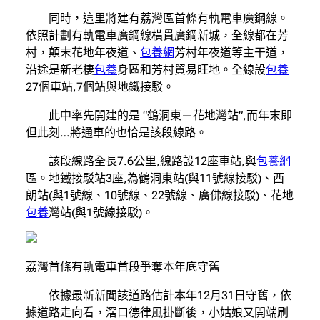
同時，這里將建有荔灣區首條有軌電車廣鋼線。
依照計劃有軌電車廣鋼線橫貫廣鋼新城，全線都在芳
村，顛末花地年夜道、
包養網
芳村年夜道等主干道，
沿途是新老棲
包養
身區和芳村貿易旺地。全線設
包養
27個車站,7個站與地鐵接駁。
此中率先開建的是 “鶴洞東—花地灣站”,而年末即
但此刻…將通車的也恰是該段線路。
該段線路全長7.6公里,線路設12座車站,與
包養網
區。地鐵接駁站3座,為鶴洞東站(與11號線接駁)、西
朗站(與1號線、10號線、22號線、廣佛線接駁)、花地
包養
灣站(與1號線接駁)。
荔灣首條有軌電車首段爭奪本年底守舊
依據最新新聞該道路估計本年12月31日守舊，依
據道路走向看，滘口德律風掛斷後，小姑娘又開端刷