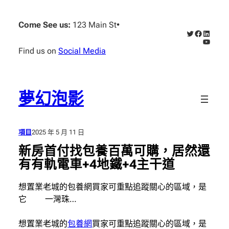
跳
至
Come See us:
123 Main St
•
X
Faceboo
Linked
主
YouTub
要
Find us on
Social Media
內
容
夢幻泡影
項目
2025 年 5 月 11 日
新房首付找包養百萬可購，居然還
有有軌電車+4地鐵+4主干道
想置業老城的包養網買家可重點追蹤關心的區域，是
它 一灣珠…
想置業老城的
包養網
買家可重點追蹤關心的區域，是