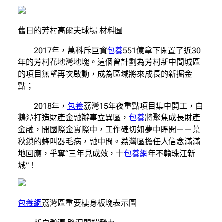
舊日的芳村高爾夫球場 材料圖
2017年，萬科斥巨資
包養
551億拿下閑置了近30
年的芳村花地灣地塊。這個曾計劃為芳村新中間城區
的項目無望再次啟動，成為區域將來成長的新掘金
點；
2018年，
包養
荔灣15年夜重點項目集中開工，白
鵝潭打造財產金融辦事立異區，
包養
將聚焦成長財產
金融，開國際金實際中，工作確切如夢中睜開——葉
秋鎖的蜂叫器毛病，融中間。荔灣區擔任人信念滿滿
地回應，爭奪“三年見成效，十
包養網
年不輸珠江新
城”！
包養網
荔灣區重要棲身板塊表示圖