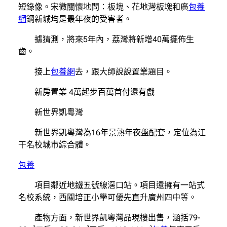
短錄像。宋微關懷地問：板塊、花地灣板塊和廣
包養
網
鋼新城均是最年夜的受害者。
據猜測，將來5年內，荔灣將新增40萬擺佈生
齒。
接上
包養網
去，跟大師說說置業題目。
新房置業 4萬起步百萬首付還有戲
新世界凱粵灣
新世界凱粵灣為16年景熟年夜盤配套，定位為江
干名校城市綜合體。
包養
項目鄰近地鐵五號線滘口站。項目還擁有一站式
名校系統，西關培正小學可優先直升廣州四中等。
產物方面，新世界凱粵灣品現樓出售，涵括79-