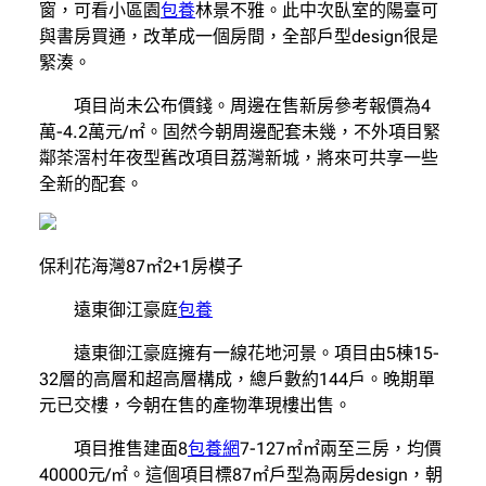
窗，可看小區園
包養
林景不雅。此中次臥室的陽臺可
與書房買通，改革成一個房間，全部戶型design很是
緊湊。
項目尚未公布價錢。周邊在售新房參考報價為4
萬-4.2萬元/㎡。固然今朝周邊配套未幾，不外項目緊
鄰茶滘村年夜型舊改項目荔灣新城，將來可共享一些
全新的配套。
保利花海灣87㎡2+1房模子
遠東御江豪庭
包養
遠東御江豪庭擁有一線花地河景。項目由5棟15-
32層的高層和超高層構成，總戶數約144戶。晚期單
元已交樓，今朝在售的產物準現樓出售。
項目推售建面8
包養網
7-127㎡㎡兩至三房，均價
40000元/㎡。這個項目標87㎡戶型為兩房design，朝