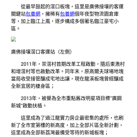
從最早鼓起的滘口板塊，這里是廣佛接壤的客運
關鍵站
包養網
，擁稀有
包養網
個年夜型物流園倉庫
等，加上臨江上風，逐步構成多個著名臨江豪宅小
區。
廣佛接壤滘口客運站（左側）
2011年，茶滘村首期改革工程啟動，隨后東漖村
和增滘村等也啟動改革。同年末，原高爾夫球場地塊
當局收受接管釀成宅地出讓，現在龍溪板塊曾經釀成
全新宜居的棲身區；
2013年，被譽為全市重點舊改明星項目標“廣鋼
新城”啟動扶植。
這里成為了過江龍實力房企最密集的處所，也刷
新了全市室第樓的新高度，加上全部片區全新計劃，
這里成為全部新荔灣最備受等待的新城板塊；