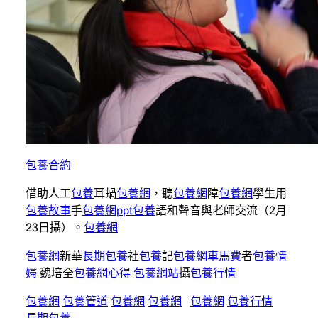
包養合約
借助人工
包養
耳蝸
包養網
，聽
包養網
障
包養網
學生用
包養故事
手
包養網ppt
包養
語和聲音與老師交流（2月
23日攝）。
包養網
包養網
新華
長期包養
社
包養
記
包養網車馬費
者
包養情
婦
魏培全
包養網心得
包養網站
攝
包養行情
包養網
包養管道
包養網
包養網
包養網
包養行情