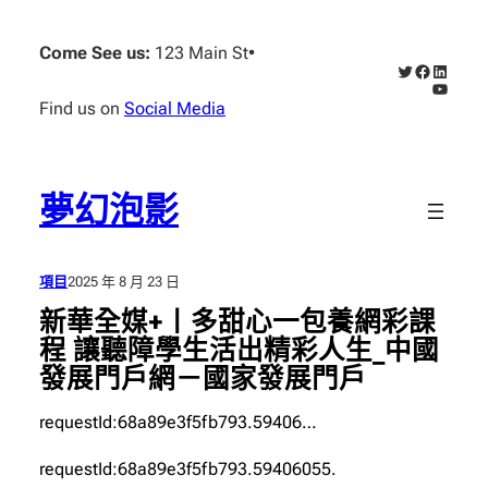
跳
至
Come See us:
123 Main St
•
X
Faceboo
Linked
主
YouTub
要
Find us on
Social Media
內
容
夢幻泡影
項目
2025 年 8 月 23 日
新華全媒+丨多甜心一包養網彩課
程 讓聽障學生活出精彩人生_中國
發展門戶網－國家發展門戶
requestId:68a89e3f5fb793.59406…
requestId:68a89e3f5fb793.59406055.