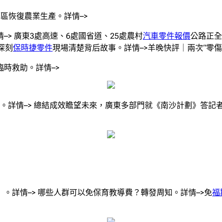
地區恢復農業生產。詳情–>
> 廣東3處高速、6處國省道、25處農村
汽車零件報價
公路正全
深刻
保時捷零件
現場清楚背后故事。詳情–>羊晚快評｜兩次“零傷
時救助。詳情–>
”。詳情–> 總結成效瞻望未來，廣東多部門就《南沙計劃》答記者問
。詳情–> 哪些人群可以免保育教導費？轉發周知。詳情–>免
福