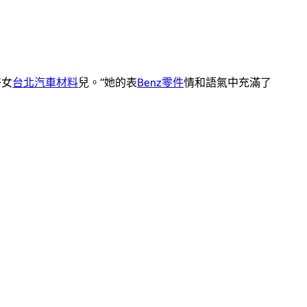
好女
台北汽車材料
兒。”她的表
Benz零件
情和語氣中充滿了