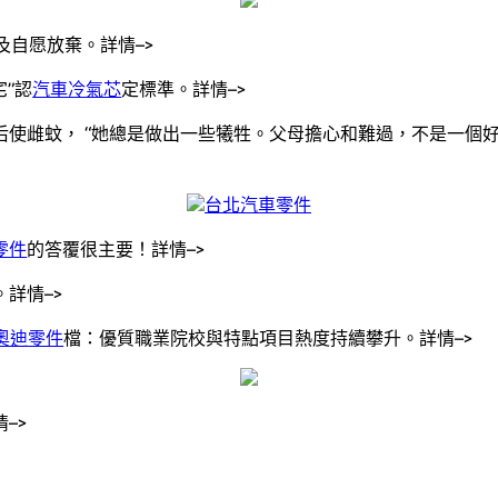
及自愿放棄。詳情–>
”認
汽車冷氣芯
定標準。詳情–>
配后使雌蚊， “她總是做出一些犧牲。父母擔心和難過，不是一個
台北汽車零件
零件
的答覆很主要！詳情–>
詳情–>
奧迪零件
檔：優質職業院校與特點項目熱度持續攀升。詳情–>
–>