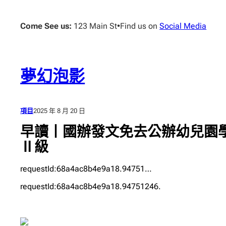
跳
至
Come See us:
123 Main St
•
Find us on
Social Media
主
要
內
容
夢幻泡影
項目
2025 年 8 月 20 日
早讀丨國辦發文免去公辦幼兒園學
Ⅱ級
requestId:68a4ac8b4e9a18.94751…
requestId:68a4ac8b4e9a18.94751246.