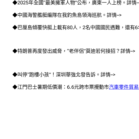
◆2025年全國“最美擁軍人物”公布，廣東一人上榜。詳情–
◆中國海警艦艇編隊在我釣魚島領海巡航。詳情–>
◆巴厘島傾覆快艇上載有80人，2名中國國民遇難，還有6
◆特朗普再度發出威脅，“老伴侶”莫迪若何接招？詳情–>
◆叫停“跑樓小孩”！深圳華強北發告訴。詳情–>
◆江門巴士暑期低價潮：6.6元跨市票攪動市
汽車零件貿易