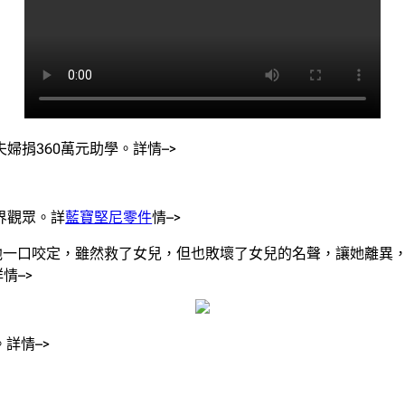
婦捐360萬元助學。詳情–>
界觀眾。詳
藍寶堅尼零件
情–>
他一口咬定，雖然救了女兒，但也敗壞了女兒的名聲，讓她離異
情–>
詳情–>