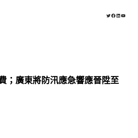
X
Facebook
LinkedIn
YouTub
教費；廣東將防汛應急響應晉陞至