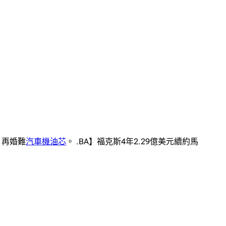
，再婚難
汽車機油芯
。 .BA】福克斯4年2.29億美元續約馬