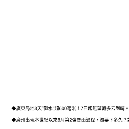
◆廣東局地3天“倒水”超600毫米！7日起無望轉多云到晴。
◆廣州出現本世紀以來8月第2強暴雨過程，還要下多久？詳