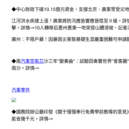
◆中心財政下達10.15億元資金，支撐北京、廣東等受災
江河洪水疾速上漲！廣東將防汛應急響應晉陞至Ⅱ級。詳情–
擊。詳情–>10人轉移后惠州惠東一地突發山體滑坡，記者
廣州：不限戶籍！因暴雨災害致基礎生涯嚴重困難可申請臨
◆南
汽車空氣芯
沙三年“變奏曲”：試驗田奏響世界“會客廳
南沙。詳情–>
汽車零件
◆國務院辦公廳印發《關于慢慢奉行免費學前教導的意見》
能省幾千元。詳情–>