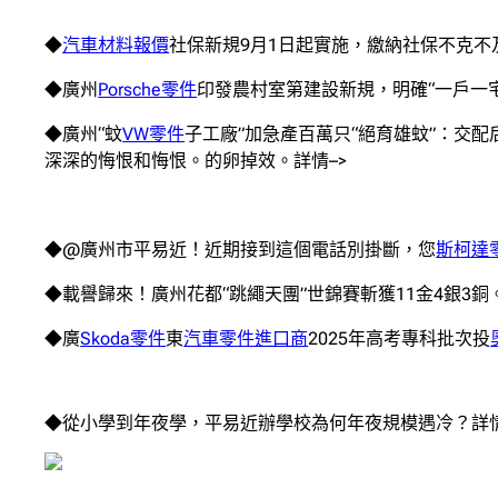
◆
汽車材料報價
社保新規9月1日起實施，繳納社保不克不
◆廣州
Porsche零件
印發農村室第建設新規，明確“一戶一宅
◆廣州“蚊
VW零件
子工廠”加急產百萬只“絕育雄蚊”：交
深深的悔恨和悔恨。的卵掉效。詳情–>
◆@廣州市平易近！近期接到這個電話別掛斷，您
斯柯達
◆載譽歸來！廣州花都“跳繩天團”世錦賽斬獲11金4銀3銅。
◆廣
Skoda零件
東
汽車零件進口商
2025年高考專科批次投
◆從小學到年夜學，平易近辦學校為何年夜規模遇冷？詳情