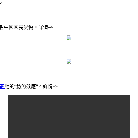
>
名中國國民受傷。詳情–>
商
場的”鯰魚效應”。詳情–>