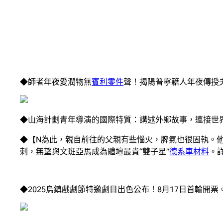
◆師者年夜愛潤物無
賓利零件
聲！揭陽普寧籍人年夜傳授夫
◆山海計劃青年導演的國際特質：講述外鄉故事，連接世
◆【N為此，親自前往的父親有些惱火，脾氣也很固執。
刺，無望與文班亞馬成為體壇最貴“雙子星”
德系車材料
。詳
◆2025烏鎮戲劇節特邀劇目出色公布！8月17日首輪開票。