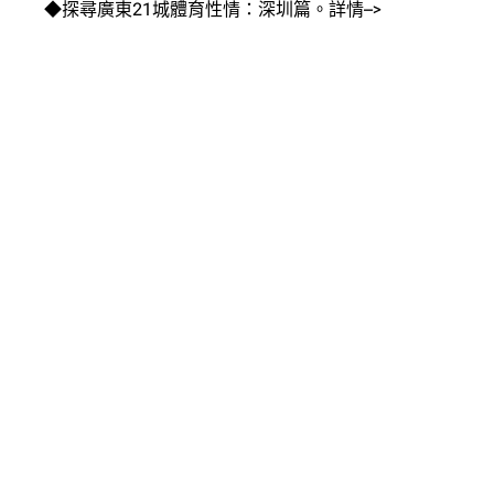
◆探尋廣東21城體育性情：深圳篇。詳情–>