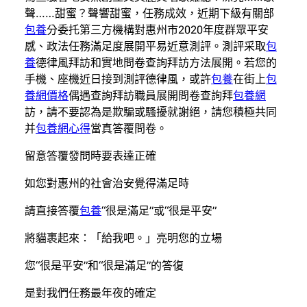
聲……甜蜜？聲響甜蜜，任務成效，近期下級有關部
包養
分委托第三方機構對惠州市2020年度群眾平安
感、政法任務滿足度展開平易近意測評。測評采取
包
養
德律風拜訪和實地問卷查詢拜訪方法展開。若您的
手機、座機近日接到測評德律風，或許
包養
在街上
包
養網價格
偶遇查詢拜訪職員展開問卷查詢拜
包養網
訪，請不要認為是欺騙或騷擾就謝絕，請您積極共同
并
包養網心得
當真答覆問卷。
留意答覆發問時要表達正確
如您對惠州的社會治安覺得滿足時
請直接答覆
包養
“很是滿足”或“很是平安”
將貓裹起來：「給我吧。」亮明您的立場
您“很是平安”和“很是滿足”的答復
是對我們任務最年夜的確定