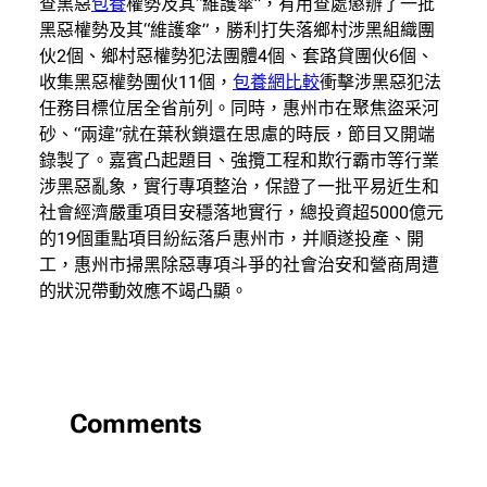
查黑惡
包養
權勢及其“維護傘”，有用查處懲辦了一批
黑惡權勢及其“維護傘”，勝利打失落鄉村涉黑組織團
伙2個、鄉村惡權勢犯法團體4個、套路貸團伙6個、
收集黑惡權勢團伙11個，
包養網比較
衝擊涉黑惡犯法
任務目標位居全省前列。同時，惠州市在聚焦盜采河
砂、“兩違”就在葉秋鎖還在思慮的時辰，節目又開端
錄製了。嘉賓凸起題目、強攬工程和欺行霸市等行業
涉黑惡亂象，實行專項整治，保證了一批平易近生和
社會經濟嚴重項目安穩落地實行，總投資超5000億元
的19個重點項目紛紜落戶惠州市，并順遂投產、開
工，惠州市掃黑除惡專項斗爭的社會治安和營商周遭
的狀況帶動效應不竭凸顯。
Comments