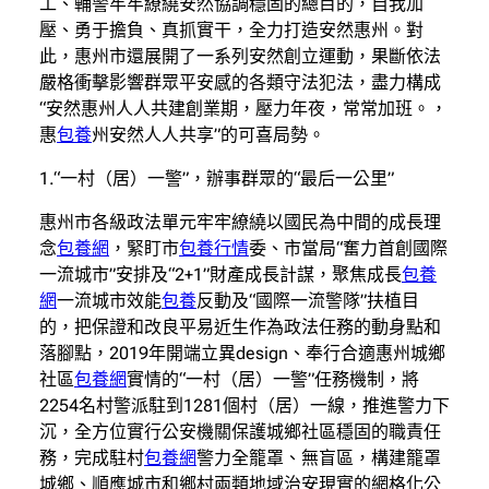
工、輔警牢牢繚繞安然協調穩固的總目的，自我加
壓、勇于擔負、真抓實干，全力打造安然惠州。對
此，惠州市還展開了一系列安然創立運動，果斷依法
嚴格衝擊影響群眾平安感的各類守法犯法，盡力構成
“安然惠州人人共建創業期，壓力年夜，常常加班。，
惠
包養
州安然人人共享”的可喜局勢。
1.“一村（居）一警”，辦事群眾的“最后一公里”
惠州市各級政法單元牢牢繚繞以國民為中間的成長理
念
包養網
，緊盯市
包養行情
委、市當局“奮力首創國際
一流城市”安排及“2+1”財產成長計謀，聚焦成長
包養
網
一流城市效能
包養
反動及“國際一流警隊”扶植目
的，把保證和改良平易近生作為政法任務的動身點和
落腳點，2019年開端立異design、奉行合適惠州城鄉
社區
包養網
實情的“一村（居）一警”任務機制，將
2254名村警派駐到1281個村（居）一線，推進警力下
沉，全方位實行公安機關保護城鄉社區穩固的職責任
務，完成駐村
包養網
警力全籠罩、無盲區，構建籠罩
城鄉、順應城市和鄉村兩類地域治安現實的網格化公