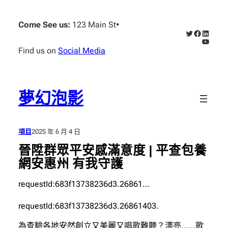
跳
至
Come See us:
123 Main St
•
X
Faceboo
Linked
主
YouTub
要
Find us on
Social Media
內
容
夢幻泡影
項目
2025 年 6 月 4 日
晉陞群眾平安感滿意度 | 平查包養
網安惠州 有我守護
requestId:683f13738236d3.26861…
requestId:683f13738236d3.26861403.
為查驗各地安然創立又美麗又唱歌難聽？漂亮……歌