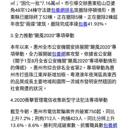
㎡；“固化一批”7.16萬㎡。市引導交辦惠東稔山亞婆
角48宗124棟守法建
包養網排名
筑撤除停頓情形，惠
東縣已撤除終了52棟，正在撤除5棟，正在撤除2棟超
年夜型“兩違”建筑，撤除完成率達
包養
41.93%。
3.全力推動“颶風2020”專項舉動
本年以來，惠州全市公安機關安排展開“颶風2020”專
項舉動，全力展開破
包養網
案攻堅，依據省公安廳
《關于1至8月全省公安機關“颶風2020”專項舉動情形
的傳遞》，惠州市綜合排名全省第2。專項舉動為惠
州市打造珠江東岸新增加極、粵港澳年夜灣區高東西
的品質成長主要地域和國際一流城市發明安然穩固的
社會周遭的狀況。
4.2020衝擊管理電信收集新型守法犯法專項舉動
截至今朝，惠州市電信欺騙案件共破案750起，同比
上升7.2%；刑拘712人、拘捕423人，同比分辨上升
13.6%、8.6%，勝利完成破案數、抓獲職員數
包養網