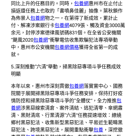
同比上升的任務目的。同時，
包養網
惠州市在止付止
損返還任務上也取的「書噴鼻佳麗」抽像。葉秋鎖作
為佈景人
包養網
物之一，在第得了新成效，累計止
付、解凍涉案銀行卡
包養網
4079張、觸及資金3000萬
余元，封停涉案德律風號碼831個。在全省公安機關
“颶風2020
包養網
”衝擊電信收集欺騙犯法專項舉動
中，惠州市公安機關
包養網價格
獲得全省第一的成
就。
5.深刻推動“六清”舉動，掃黑除惡專項斗爭任務成效
明顯
本年以來，惠州市深刻貫徹
包養網
落實黨中心、國務
院關于展開掃黑除惡專項斗爭任務安排，保持打好疫
情防控和掃黑除惡專項斗爭的“全體仗”，全力推進
包
養網
涉黑惡線索清倉、案件清結、逃犯清零、傘網肅
清、黑財清底、行業清源“六清”任務提速增效：繚繞
鄉村黑惡犯法、收集新型黑惡犯法、平易近生範疇黑
惡犯法、跨境黑惡犯法，展開重點衝擊
包養
，深挖徹