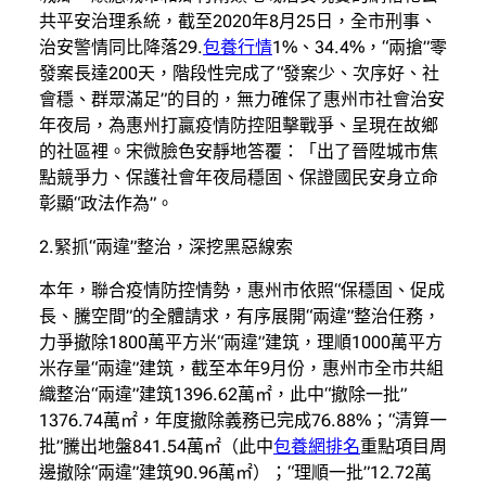
共平安治理系統，截至2020年8月25日，全市刑事、
治安警情同比降落29.
包養行情
1%、34.4%，“兩搶”零
發案長達200天，階段性完成了“發案少、次序好、社
會穩、群眾滿足”的目的，無力確保了惠州市社會治安
年夜局，為惠州打贏疫情防控阻擊戰爭、呈現在故鄉
的社區裡。宋微臉色安靜地答覆：「出了晉陞城市焦
點競爭力、保護社會年夜局穩固、保證國民安身立命
彰顯“政法作為”。
2.緊抓“兩違”整治，深挖黑惡線索
本年，聯合疫情防控情勢，惠州市依照“保穩固、促成
長、騰空間”的全體請求，有序展開“兩違”整治任務，
力爭撤除1800萬平方米“兩違”建筑，理順1000萬平方
米存量“兩違”建筑，截至本年9月份，惠州市全市共組
織整治“兩違”建筑1396.62萬㎡，此中“撤除一批”
1376.74萬㎡，年度撤除義務已完成76.88%；“清算一
批”騰出地盤841.54萬㎡（此中
包養網排名
重點項目周
邊撤除“兩違”建筑90.96萬㎡）；“理順一批”12.72萬