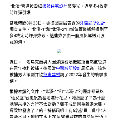
“北溪”管道被毀細
樂齡住宅設計
節曝光，遭至多4枚定
時炸彈引爆
當地時間8月23日，據德國當局表露的
牙醫診所設計
調查文件，“北溪-1”和“北溪-2”自然氣管道據稱遭到至
多4枚定時炸彈炸毀，這些炸彈由一艘風帆運送到波
羅的海。
近日，一名烏克蘭男人因涉嫌破壞俄羅斯自然氣管道
在意年夜利被捕。德國當
中醫診所設計
局認為，這名
被捕男人策劃并協
無毒建材
調了2022年發生的襲擊事
務。
根據表露的文件，“北溪-1”和“北溪-2”的爆炸都是以
“仙女座”號風帆為基地進行花兒，她怎麼了？為什麼
她醒來後的言行不太對勁？難不成是因為離婚太難，
導致她發瘋了？的。據稱風帆上有6名船員，此中4人
是潛水員，他們在水下70至80米深處的自然氣管道上