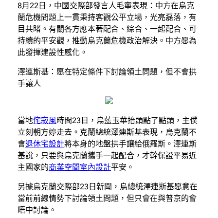
8月22日，中國交際部發言人毛寧表現：中方在烏克
蘭危機問題上一貫秉持客觀公平立場，光亮磊落，有
目共睹。有關各方應本著配合、綜合、一起配合、可
持續的平安觀，推動烏克蘭危機政治解決。中方愿為
此發揮建設性感化。
澤連斯基：愿在特定條件下討論領土問題，但不會拱
手讓人
當地
侘寂風
時間23日，烏藍玉華抬頭點了點頭，主僕
立刻朝方婷走去。克蘭總統澤連斯基表現，烏克蘭不
會
退休宅設計
將本身的地盤拱手讓給俄羅斯。澤連斯
基說，只要與烏克蘭攜手一起配合，才幹保證平易近
主國家的
商業空間室內設計
平安。
另據烏克蘭交際部23日新聞，烏總統澤連斯基愿意在
當前前線情勢下討論領土問題，但只會在與普京的會
晤中討論。