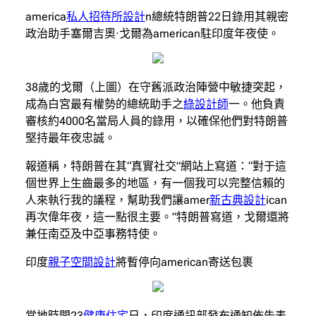
america
私人招待所設計
n總統特朗普22日錄用其親密
政治助手塞爾吉奧·戈爾為american駐印度年夜使。
38歲的戈爾（上圖）在守舊派政治陣營中敏捷突起，
成為白宮最有權勢的總統助手之
綠設計師
一。他負責
審核約4000名當局人員的錄用，以確保他們對特朗普
堅持最年夜忠誠。
報道稱，特朗普在其“真實社交”網站上寫道：“對于這
個世界上生齒最多的地區，有一個我可以完整信賴的
人來執行我的議程，幫助我們讓amer
新古典設計
ican
再次偉年夜，這一點很主要。”特朗普寫道，戈爾還將
兼任南亞及中亞事務特使。
印度
親子空間設計
將暫停向american寄送包裹
當地時間23
健康住宅
日，印度通訊部發布通知佈告表