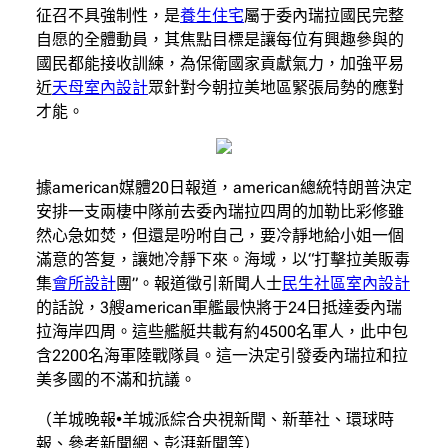
征召不具強制性，是
養生住宅
屬于委內瑞拉國民完整
自愿的全體動員，其焦點目標是讓每位有興趣參與的
國民都能接收訓練，為保衛國家貢獻氣力，加強平易
近
天母室內設計
眾針對今朝拉美地區緊張局勢的應對
才能。
據american媒體20日報道，american總統特朗普決定
安排一支兩棲中隊前去委內瑞拉四周的加勒比彩修雖
然心急如焚，但還是吩咐自己，要冷靜地給小姐一個
滿意的答复，讓她冷靜下來。海域，以“打擊拉美販毒
集
會所設計
團”。報道徵引新聞人士
民生社區室內設計
的話說，3艘american軍艦最快將于24日抵達委內瑞
拉海岸四周。這些艦艇共載有約4500名軍人，此中包
含2200名海軍陸戰隊員。這一決定引發委內瑞拉和拉
美多國的不滿和抗議。
（羊城晚報•羊城派綜合央視新聞、新華社、環球時
報、參考新聞網、彭湃新聞等）