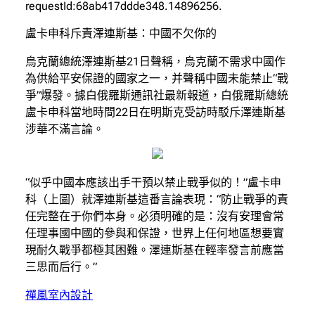
requestId:68ab417ddde348.14896256.
盧卡申科斥責澤連斯基：中國不欠你的
烏克蘭總統澤連斯基21日聲稱，烏克蘭不需求中國作
為供給平安保證的國家之一，并聲稱中國未能禁止“戰
爭”爆發。據白俄羅斯通訊社最新報道，白俄羅斯總統
盧卡申科當地時間22日在明斯克受訪時駁斥澤連斯基
涉華不滿言論。
“似乎中國本應該出手干預以禁止戰爭似的！”盧卡申
科（上圖）就澤連斯基這番言論表現：“防止戰爭的責
任完整在于你們本身。必須明確的是：沒有安理會常
任理事國中國的參與和保證，世界上任何地區想要實
現耐久戰爭都極其困難。澤連斯基在輕率發言前應當
三思而后行。”
禪風室內設計