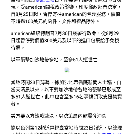
現，受american關稅政策影響，印度郵政部門決定，
自8月25日起，暫停寄往american的包裹服務，價值
不超過100美元的函件、文件和禮品除外。
american總統特朗普7月30日簽署行政令，從8月29
日起暫停對價值800美元及以下的進口包裹給予免稅
待遇。
以軍襲擊加沙地帶多地，至多51人逝世亡
當地時間23日薄暮，據加沙地帶醫院新聞人士稱，自
當天清晨以來，以軍對加沙地帶各地的襲擊已形成至
多51人逝世亡，此中包含至多16名等候領取支援物資
者。
美方要以方速戰速決，以決策層內部爆發沖突
據以色列第12頻道電視臺當地時間23日報道，以總理