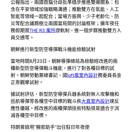
公報指出，兩國首腦分歧批準穩步推進雙邊關系：包
含在平安領域加強戰略溝通；推動雙方在氫能、人工
智能等領域一起配合；當場方振興、少子老齡化、防
災等配合議題樹立兩國當局間的討論框架；擴年夜任
務假期簽
THE R3 寓所
證軌制，進一個步驟推動雙方人
員交通等。
朝鮮進行新型防空導彈戰斗機能檢驗試射
當地時間8月23日，朝鮮導彈總局為檢驗經改進的兩
種新型防空導彈戰斗機能，進行了對各種目標的試
射。朝鮮勞動黨總書記、國
loft風室內設計
務委員長金
正恩觀摩試射。
據試射評估，新型防空導彈兵器系統對無人攻擊機和
巡航導彈等各種空中目標的戰斗疾
大直室內設計
速反
應性優越。經改進的兩種彈頭技術特點很是適合于消
滅各種空中目標。
特朗普錄用“親密助手”出任駐印年夜使