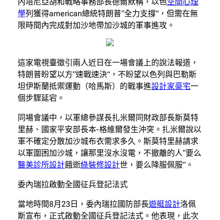
內塔尼亞胡和戰略事務部長德爾默稱，以色
空間心理
學
列獲得american總統特朗普“全力支撐”，但需在無
限時間內完成對加沙地帶加沙城的軍事進攻。
這家電視臺徵引兩人近日在一場會議上的說法報道，
特朗普盼望以方“速戰速決”，不盼望以色列與巴勒斯
坦伊斯蘭抵禦運動（哈馬斯）的戰事進
設計家豪宅
一
個步驟延宕。
同場會議中，以軍總參謀長扎米爾同財政部長斯莫特
里赫、國家平安部長本-格維爾發生沖突。扎米爾說以
軍不確定分散加沙城布衣需求多久。斯莫特里赫請求
以軍圍困加沙城，讓那里沒水沒電，不撤離的人“要么
醫美診所設計
餓逝
綠裝修設計
世，要么降服佩服”。
委內瑞拉啟動全國征兵登記法式
當地時間8月23日，委內瑞拉國防部長
遊艇設計
洛佩
斯宣布，正式啟動全國征兵登記法式。他表現，此次