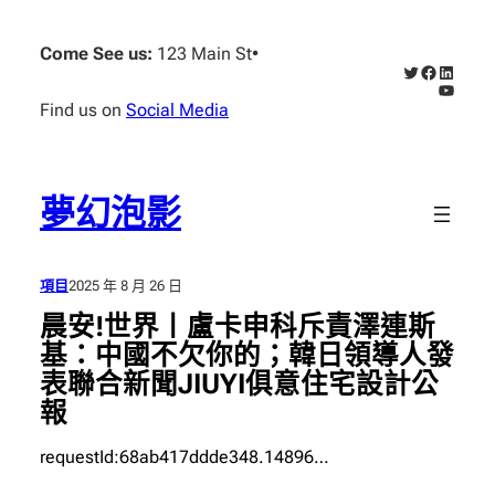
跳
至
Come See us:
123 Main St
•
X
Faceboo
Linked
主
YouTub
要
Find us on
Social Media
內
容
夢幻泡影
項目
2025 年 8 月 26 日
晨安!世界丨盧卡申科斥責澤連斯
基：中國不欠你的；韓日領導人發
表聯合新聞JIUYI俱意住宅設計公
報
requestId:68ab417ddde348.14896…