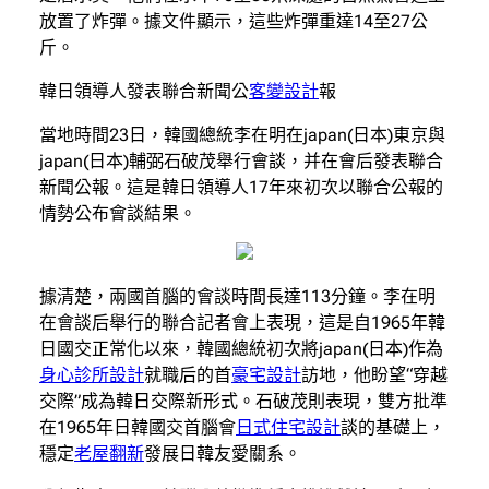
放置了炸彈。據文件顯示，這些炸彈重達14至27公
斤。
韓日領導人發表聯合新聞公
客變設計
報
當地時間23日，韓國總統李在明在japan(日本)東京與
japan(日本)輔弼石破茂舉行會談，并在會后發表聯合
新聞公報。這是韓日領導人17年來初次以聯合公報的
情勢公布會談結果。
據清楚，兩國首腦的會談時間長達113分鐘。李在明
在會談后舉行的聯合記者會上表現，這是自1965年韓
日國交正常化以來，韓國總統初次將japan(日本)作為
身心診所設計
就職后的首
豪宅設計
訪地，他盼望“穿越
交際”成為韓日交際新形式。石破茂則表現，雙方批準
在1965年日韓國交首腦會
日式住宅設計
談的基礎上，
穩定
老屋翻新
發展日韓友愛關系。