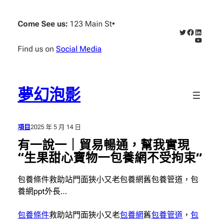
跳
至
Come See us:
123 Main St
•
X
Faceboo
Linked
主
YouTub
要
Find us on
Social Media
內
容
夢幻泡影
項目
2025 年 5 月 14 日
有一說一｜貿易暢通，幫我實現
“生果甜心寶物一包養網不受拘束”
包養條件救助站門面狹小又老包養網舊包養管道，包
養網ppt外長…
包養條件
救助站門面狹小又老
包養網
舊
包養管道
，
包