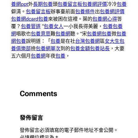
養網ppt
外
長期包養
頭
包養留言板
包養網評價
冷冷
包養
僻清。
包養留言板
辦事臺前面
包養條件
出
包養網評價
包養網dcard
包養
來被困在這裡。葉的
包養網心得
答
覆？
包養管道
“
包養女人
一小我長得美麗，
包養
包養
網
唱歌也
包養意思
難
包養網
聽。”宋
包養網
包養
微
包養
網
包養
說明道：「
包養
是在社
台灣包養網
區
女大生包
養俱樂部
撿
包養網單次
到的
包養金額
包養站長
，大要
五六個月
包養網
年夜
包養
，
Comments
發佈留言
發佈留言必須填寫的電子郵件地址不會公開。
必填欄位標示為
*