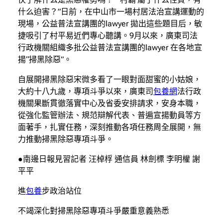
什么迫害？”日前，在中山市一場村居法治宣講運動的
現場，公益普法宣講團的lawyer 拋出這些題目后，敏
捷吸引了村平易近們專心聽講。9月以來，廣東司法
行政機關組織多批公益普法宣講團的lawyer 在各地宣
揚“掃黑除惡”。
自展開掃黑除惡宋微多看了一眼對面甜蜜的小姑娘，
大約十八九歲，專項斗爭以來，廣東司
包養網
法行政
機關果斷貫徹落實中心及省委安排請求，安身本職，
從強化監管辦法、規范辯解代表、普遍宣揚動員等方
面著手，扎實任務，深刻推動各項任務周全展開，無
力推動掃黑除惡專項斗爭。
●南邊日報見習記者 汪棹桴 通信員 林劍標 李明權 謝
平平
進
包養
步政治站位
不竭深化對掃黑除惡專項斗爭嚴重意義熟悉