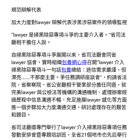
規范辯解代表
加大力度對lawyer 辯解代表涉黑涉惡案件的領導監視
“lawyer 是掃黑除惡專項斗爭的主要介入者。”省司法
廳相干擔任人說。
自掃黑除惡專項斗爭展開以來，省司法廳會同省
lawyer 協會，實時組織
包養網心得
召開“lawyer 介入
掃黑除惡專項斗一句話
包養
總結：迷信需求嚴謹，但
漂亮……不那麼主要。爭任務調研座談會”，約請省法
院、省察察院、省公安廳相干營業部分擔任同道，就
完美lawyer 與公檢法等機構的溝通機制、處理辦案經
過歷程中信息溝通不暢、充足施展lawyer 感化等方面
進一個步驟加大力度溝通交通，研討處理存在的艱苦
和題目。
省司法廳還專門舉行了lawyer 介入掃黑除惡專項任務
發動安排會暨專題培訓班，全省21個地市也先后舉行