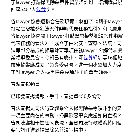
了lawyer 打點掃黑除惡案件營業培訓班，培訓職員累
計達5457人
包養
次。
省lawyer 協會還聯合任務現實，制訂了《關于lawyer
打點黑惡權勢犯法案件辯解代表任務指引》和《廣東
省lawyer 協會關于lawyer 打點黑惡權勢犯法案件辯解
代表任務的看法》，成立了由公安、查察、法院、司
法等部分構成的掃黑除惡專項任務lawyer 辯解代表營
業領導委員會。今朝已有廣州、深
包養網
圳等16個地
市律協響應成立了領導委員會，進一個步驟加大力度
了對lawyer 介入掃黑除惡專項斗爭的營業領導。
普遍宣揚動員
已印發宣揚海報、手冊、宣揚單430多萬份
普法宣揚是司法行政體系介入掃黑除惡專項斗爭的又
一項主要內在的事務。掃黑除惡畢竟應當如何宣揚？
省司法廳相干擔任人表現，全省司法行政體系將四個
要害詞注進到掃黑除惡普法宣揚中。