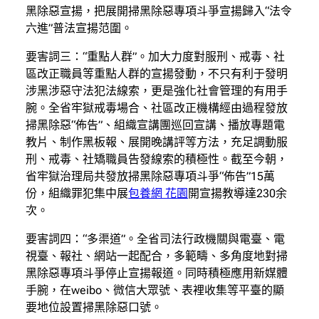
黑除惡宣揚，把展開掃黑除惡專項斗爭宣揚歸入“法令
六進”普法宣揚范圍。
要害詞三：“重點人群”。加大力度對服刑、戒毒、社
區改正職員等重點人群的宣揚發動，不只有利于發明
涉黑涉惡守法犯法線索，更是強化社會管理的有用手
腕。全省牢獄戒毒場合、社區改正機構經由過程發放
掃黑除惡“佈告”、組織宣講團巡回宣講、播放專題電
教片、制作黑板報、展開晚講評等方法，充足調動服
刑、戒毒、社矯職員告發線索的積極性。截至今朝，
省牢獄治理局共發放掃黑除惡專項斗爭“佈告”15萬
份，組織罪犯集中展
包養網 花園
開宣揚教導達230余
次。
要害詞四：“多渠道”。全省司法行政機關與電臺、電
視臺、報社、網站一起配合，多範疇、多角度地對掃
黑除惡專項斗爭停止宣揚報道。同時積極應用新媒體
手腕，在weibo、微信大眾號、表裡收集等平臺的顯
要地位設置掃黑除惡口號。