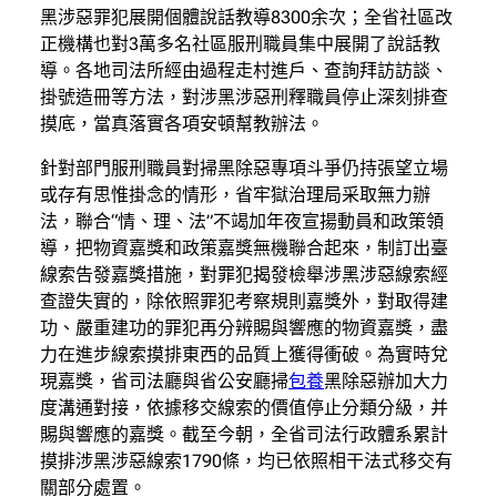
黑涉惡罪犯展開個體說話教導8300余次；全省社區改
正機構也對3萬多名社區服刑職員集中展開了說話教
導。各地司法所經由過程走村進戶、查詢拜訪訪談、
掛號造冊等方法，對涉黑涉惡刑釋職員停止深刻排查
摸底，當真落實各項安頓幫教辦法。
針對部門服刑職員對掃黑除惡專項斗爭仍持張望立場
或存有思惟掛念的情形，省牢獄治理局采取無力辦
法，聯合“情、理、法”不竭加年夜宣揚動員和政策領
導，把物資嘉獎和政策嘉獎無機聯合起來，制訂出臺
線索告發嘉獎措施，對罪犯揭發檢舉涉黑涉惡線索經
查證失實的，除依照罪犯考察規則嘉獎外，對取得建
功、嚴重建功的罪犯再分辨賜與響應的物資嘉獎，盡
力在進步線索摸排東西的品質上獲得衝破。為實時兌
現嘉獎，省司法廳與省公安廳掃
包養
黑除惡辦加大力
度溝通對接，依據移交線索的價值停止分類分級，并
賜與響應的嘉獎。截至今朝，全省司法行政體系累計
摸排涉黑涉惡線索1790條，均已依照相干法式移交有
關部分處置。