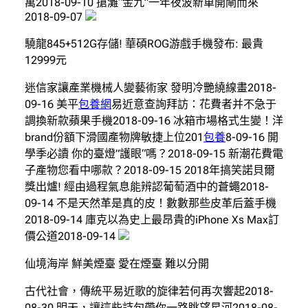
萬2018-09-10 搶灘“金九”一年夜波新車開閘而來
2018-09-07
驍龍845+512G存儲! 華碩ROG游戲手機發布: 最貴
12999元
迷信家讓產業機械人變藝術家 發明冷艷繞線畫2018-
09-16 美平
包養網
易近意查詢拜訪：花費者并不急于
調換新款蘋果手機2018-09-16 冰箱市場格式生變！洋
brand份額下滑國產物牌敏捷上位201
包養
8-09-16 開
學季必讀 你的臺燈”護眼“嗎？2018-09-15 新潮花費電
子產物您看中哪款？2018-09-15 2018年搞笑諾貝爾
獎出爐! 經由過程氣息能辨認葡萄酒中的蒼蠅2018-
09-14 不是天然革是真的皮！數數那些皮革后蓋手機
2018-09-14 庫克以為史上最昂貴的iPhone Xs Max訂
價公道2018-09-14
仙境海岸 鮮美煙臺 愛在煙臺 難以分開
古代社會，傳統平易近歌的旋律若何再次響起2018-
08-30 明天，讓這些詩句帶你一路眺望星河2018-08-