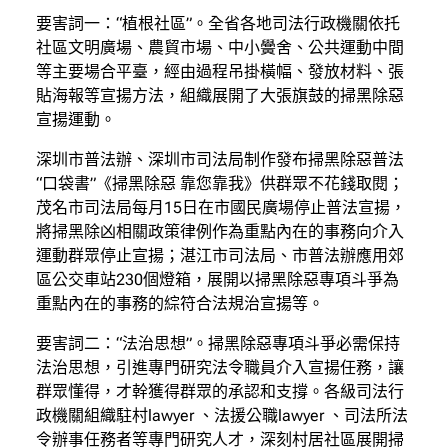
要害詞一：“植根社區”。全省各地司法行政機關依托
社區文明廣場、農貿市場、中小黌舍、公共運動中間
等主要場合平臺，經由過程吊掛橫幅、發放材料、張
貼海報等宣揚方法，組織展開了大張旗鼓的掃黑除惡
宣揚運動。
深圳市普法辦、深圳市司法局制作發布掃黑除惡普法
“口袋書”《掃黑除惡 靠您靠我》供群眾不花錢取閱；
茂名市司法局每月15日在市國民廣場停止普法宣揚，
將掃黑除凶相關政策律例作為重點內在的事務向介入
運動群眾停止宣揚；湛江市司法局、市普法辦應用郊
區公交車站230個燈箱，展開以掃黑除惡專項斗爭為
重點內在的事務的綜符合法規治宣揚等。
要害詞二：“法治思想”。掃黑除惡專項斗爭必需保持
法治思想，引進專門研究法令職員介入宣揚任務，讓
群眾懂得，才幹獲得群眾的承認和支撐。各級司法行
政機關組織駐村lawyer 、法援公職lawyer 、司法所法
令辦事任務者等專門研究人才，深刻村居社區展開掃