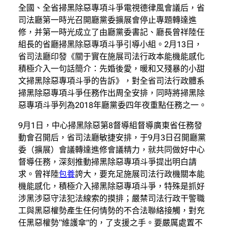
全國、全省掃黑除惡專項斗爭電視德律風會議后，省
司法廳第一時光召開廳黨委擴展會停止專題轉達進
修，并第一時光成立了由廳黨委書記、廳長曾祥陸任
組長的省廳掃黑除惡專項斗爭引導小組。2月13日，
省司法廳印發《關于實在施展司法行政本能機能感化
積極介入一句話簡介：先婚後愛，暖和又殘暴的小甜
文掃黑除惡專項斗爭的告訴》，對全省司法行政體系
掃黑除惡專項斗爭任務作出周全安排，同時將掃黑除
惡專項斗爭列為2018年廳黨委四年夜重點任務之一。
9月1日，中心掃黑除惡第8督導組督導廣東省任務發
動會召開后，省司法廳敏捷安排，于9月3日召開廳黨
委（擴展）會議轉達進修會議精力，就共同做好中心
督導任務，深刻推動掃黑除惡專項斗爭提出明白請
求。曾祥陸
包養
誇大，要充足施展司法行政機關本能
機能感化，積極介入掃黑除惡專項斗爭，特殊是抓好
涉黑涉惡守法犯法線索的摸排；嚴禁司法行政干警職
工與黑惡權勢產生任何情勢的不合法聯絡接觸，對充
任黑惡權勢“維護傘”的，了支援之手。要嚴厲處置不