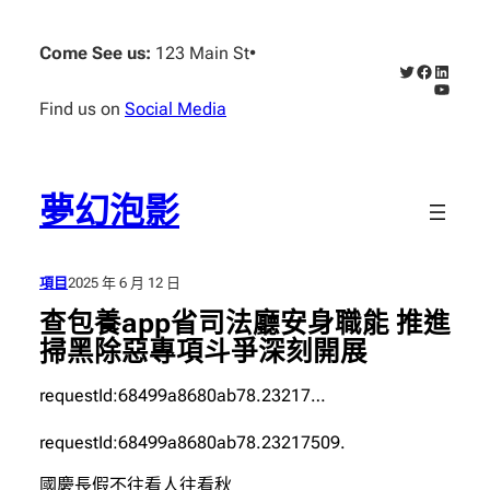
跳
至
Come See us:
123 Main St
•
X
Faceboo
Linked
主
YouTub
要
Find us on
Social Media
內
容
夢幻泡影
項目
2025 年 6 月 12 日
查包養app省司法廳安身職能 推進
掃黑除惡專項斗爭深刻開展
requestId:68499a8680ab78.23217…
requestId:68499a8680ab78.23217509.
國慶長假不往看人往看秋