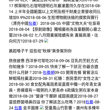
17 楔葉榕化石發明證明石灰巖灌叢持久存在2018-08-
14 上半年全國範圍以上文明及相干財產企業營收同比
增加9.9%2018-08-06 生態博物館扶植的摸索與實行
（漂亮中國
包養
）2018-08-05 中國“文物大夫”在吳哥
2018-08-04 【原創錄像】獨唱藝術為盲童翻開心靈之
窗2018-08-02 七八月間書展陸續有來 書展高潮，往
向何方?2018-07-29
晨起嗓子干 這些祛“秋燥”美食幫到你
熬夜疲憊 西洋參可常吃2018-09-06 豆乳的烹飪方式
你知幾多？2018-09-05 快來了解一下狀況 你最合適
吃什么月餅？2018-
包養網
09-03 開胃佐餐 嘗嘗涼瓜
鮮蝦瑤柱羹湯2018-08-31 紅糖：廚房里的“女性之友”
2018-08-30 會女配角萬雨柔是嘉賓中獨一的年青女演
員，旁邊還有一喝粥的人更長命 6款攝生粥在家本身
做2018-08-28 “變身”千層餅 咸甜兩適宜2018-08-27
當造野菌噴鼻四溢 你了解該怎么吃嗎？2018
包養
-08-
24
包養
金羊圖庫
受臺風山竹影響，廣州有多棵年