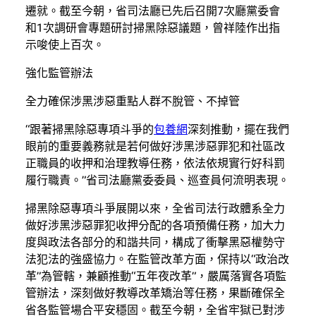
遷就。截至今朝，省司法廳已先后召開7次廳黨委會
和1次調研會專題研討掃黑除惡議題，曾祥陸作出指
示唆使上百次。
強化監管辦法
全力確保涉黑涉惡重點人群不脫管、不掉管
“跟著掃黑除惡專項斗爭的
包養網
深刻推動，擺在我們
眼前的重要義務就是若何做好涉黑涉惡罪犯和社區改
正職員的收押和治理教導任務，依法依規實行好科罰
履行職責。”省司法廳黨委委員、巡查員何流明表現。
掃黑除惡專項斗爭展開以來，全省司法行政體系全力
做好涉黑涉惡罪犯收押分配的各項預備任務，加大力
度與政法各部分的和諧共同，構成了衝擊黑惡權勢守
法犯法的強盛協力。在監管改革方面，保持以“政治改
革”為管轄，兼顧推動“五年夜改革”，嚴厲落實各項監
管辦法，深刻做好教導改革矯治等任務，果斷確保全
省各監管場合平安穩固。截至今朝，全省牢獄已對涉