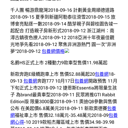
千人團 暢游鼎龍灣2018-09-16 計劃黃金周順德道路
2018-09-15 夏季到新疆阿勒泰往滑雪2018-09-15 旅
博會亮點逐一數2018-09-14 酷芽親子與碧桂園告竣一
起配合 打造親子房新形式2018-09-12 浙江湖州：南
潯古鎮夜色撩人2018-09-12 2018亞洲十年夜最佳觀
光地爭先看2018-09-12 聚焦非洲游熱門 圓一次“非洲
夢”2018-09-12
包養網價格
名爵HS正式上市 2種動力9款車型售價11.98萬起
新款奔跑E級轎跑車上市 售價52.88萬起20
包養網
18-
09-13
包養網
奔跑T77 10月17日
包養網
開啟預售 11月
下旬正式上市2018-09-12 捷恩斯Essentia將限量生孩
子 為brand最貴車型2018-09-11 民眾將推GTI Rabbit
Edition版 限量3000臺2018-09-11 奧迪Q8參數與售價
公布 在美起價6.8萬美元2018-09-11 新款奧德賽
包養
網
福祉車上市 售價32.18萬元-35.48萬元2018-09
包養
網心得
-10 2019款帕杰羅區域上市 售價34.98-39.98