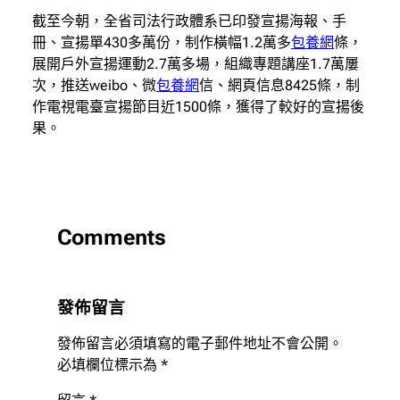
截至今朝，全省司法行政體系已印發宣揚海報、手
冊、宣揚單430多萬份，制作橫幅1.2萬多
包養網
條，
展開戶外宣揚運動2.7萬多場，組織專題講座1.7萬屢
次，推送weibo、微
包養網
信、網頁信息8425條，制
作電視電臺宣揚節目近1500條，獲得了較好的宣揚後
果。
Comments
發佈留言
發佈留言必須填寫的電子郵件地址不會公開。
必填欄位標示為
*