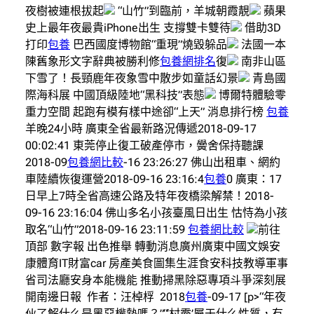
夜樹被連根拔起
“山竹”到臨前，羊城朝霞靚
蘋果
史上最年夜最貴iPhone出生 支撐雙卡雙待
借助3D
打印
包養
巴西國度博物館“重現”燒毀躲品
法國一本
陳舊象形文字辭典被勝利修
包養網排名
復
南非山區
下雪了！長頸鹿年夜象雪中散步如童話幻景
青島國
際海科展 中國頂級陸地“黑科技”表態
博爾特體驗零
重力空間 起跑有模有樣中途卻“上天” 消息排行榜
包養
羊晚24小時 廣東全省最新路況傳遞2018-09-17
00:02:41 東莞停止復工破產停市，黌舍保持聽課
2018-09
包養網比較
-16 23:26:27 佛山出租車、網約
車陸續恢復運營2018-09-16 23:16:4
包養
0 廣東：17
日早上7時全省高速公路及特年夜橋梁解禁！2018-
09-16 23:16:04 佛山多名小孩臺風日出生 怙恃為小孩
取名“山竹”2018-09-16 23:11:59
包養網比較
前往
頂部 數字報 出色推舉 轉動消息廣州廣東中國文娛安
康體育IT財富car 房產美食圖集生涯食安科技教導軍事
省司法廳安身本能機能 推動掃黑除惡專項斗爭深刻展
開南邊日報 作者：汪棹桴 2018
包養
-09-17 [p>“年夜
伙了解什么是黑惡權勢嗎？”“‘村霸’屬于什么性質，有