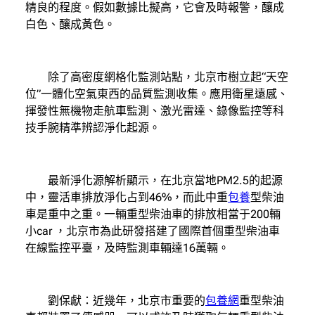
精良的程度。假如數據比擬高，它會及時報警，釀成
白色、釀成黃色。
除了高密度網格化監測站點，北京市樹立起“天空
位”一體化空氣東西的品質監測收集。應用衛星遠感、
揮發性無機物走航車監測、激光雷達、錄像監控等科
技手腕精準辨認淨化起源。
最新淨化源解析顯示，在北京當地PM2.5的起源
中，靈活車排放淨化占到46%，而此中重
包養
型柴油
車是重中之重。一輛重型柴油車的排放相當于200輛
小car ，北京市為此研發搭建了國際首個重型柴油車
在線監控平臺，及時監測車輛達16萬輛。
劉保獻：近幾年，北京市重要的
包養網
重型柴油