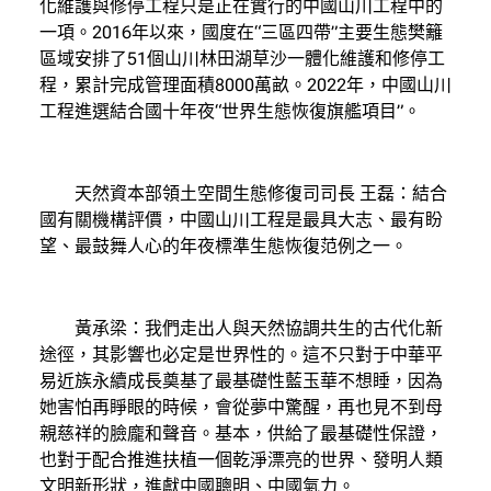
化維護與修停工程只是正在實行的中國山川工程中的
一項。2016年以來，國度在“三區四帶”主要生態樊籬
區域安排了51個山川林田湖草沙一體化維護和修停工
程，累計完成管理面積8000萬畝。2022年，中國山川
工程進選結合國十年夜“世界生態恢復旗艦項目”。
天然資本部領土空間生態修復司司長 王磊：結合
國有關機構評價，中國山川工程是最具大志、最有盼
望、最鼓舞人心的年夜標準生態恢復范例之一。
黃承梁：我們走出人與天然協調共生的古代化新
途徑，其影響也必定是世界性的。這不只對于中華平
易近族永續成長奠基了最基礎性藍玉華不想睡，因為
她害怕再睜眼的時候，會從夢中驚醒，再也見不到母
親慈祥的臉龐和聲音。基本，供給了最基礎性保證，
也對于配合推進扶植一個乾淨漂亮的世界、發明人類
文明新形狀，進獻中國聰明、中國氣力。