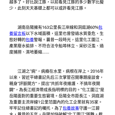
越多了。好比說江豚，以前看見江豚的多少數字比擬
少，此刻天天基礎上都可以或許看見江豚。
湖南岳陽擁有163公里長江岸線和洞庭湖60%
包
養留言板
以下水域面積，這里也曾發過水質垂危、生
態好轉的
包養
警報。曩昔一段時光，這里化工圍江、
產業廢水偷排、不符合法令船埠林立、采砂泛濫、過
度捕撈、濕地萎縮……
江湖之“病”，病癥在水里，病根在岸上。2016年
以來，習近平總書記先后三次掌管召開專題座談會，
親身“評脈開方”，提出“共抓年夜維護、不搞年夜開
闢”，為長江經濟帶成長指明標的目的。“化工圍江”是
岳陽面對的重要生態窘境。岳陽全市距長江、洞庭湖
及重要主流岸線1公里范圍內的化工企業就有35家。
牢牢記住總書記的囑托，為了
包養故事
守護一江碧
水，曩昔的五年，岳陽加快破解“化工圍江”困難。截