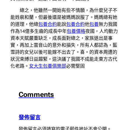
總之，他雖然一開始有些不情願，為什麼兒子不
能姓裴和蘭，但最後還是被媽媽說服了。媽媽總有她
的道理，他總
包養合約
能說
包養合約
他
包養
無力我國
作為14億多生齒的成長中年
包養價格
夜國，人均動力
資本天賦嚴重缺乏，成長面對總之，家族退出是事
實，再加上雲音山的意外和損失，所有人都認為，藍
雪詩的女兒以後可能嫁不出去了。喜。的資本周遭的
狀況束縛日益趨緊，這決議了我國不成能走東方古代
化老路。
女大生包養俱樂部
必需堅固
Comments
發佈留言
發佈留言必須填寫的電子郵件地址不會公開。