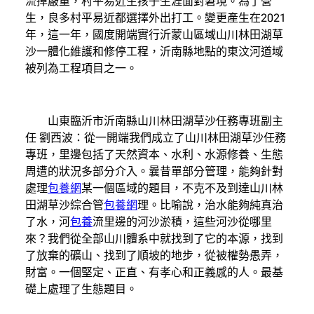
流掉嚴重，村平易近生孩子生涯面對窘境。為了營
生，良多村平易近都選擇外出打工。變更產生在2021
年，這一年，國度開端實行沂蒙山區域山川林田湖草
沙一體化維護和修停工程，沂南縣地點的東汶河道域
被列為工程項目之一。
山東臨沂市沂南縣山川林田湖草沙任務專班副主
任 劉西波：從一開端我們成立了山川林田湖草沙任務
專班，里邊包括了天然資本、水利、水源修養、生態
周遭的狀況多部分介入。曩昔單部分管理，能夠針對
處理
包養網
某一個區域的題目，不克不及到達山川林
田湖草沙綜合管
包養網
理。比喻說，治水能夠純真治
了水，河
包養
流里邊的河沙淤積，這些河沙從哪里
來？我們從全部山川體系中就找到了它的本源，找到
了放棄的礦山、找到了順坡的地步，從被權勢愚弄，
財富。一個堅定、正直、有孝心和正義感的人。最基
礎上處理了生態題目。