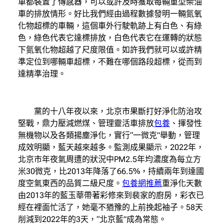
車都裝置了傳感器，可以或許及時獲取每輛重型柴油
車的排放情形。好比我們經由過程數據發明一輛氮氧
化物超標的車輛，這個車外行駛軌跡上有白色、有綠
色，綠色代表它達標排放，白色代表它在運轉的狀態
下氮氧化物超越了尺度限值。如許我們就可以或許精
準定位到哪輛車超標，不難在哪個路段超標，從而到
達精準治理。
黨的十八年夜以來，北京市果斷打好淨化防治攻
堅戰，鼎力壓減燃煤、管理靈活車排放
包養
、揮發性
無機物以及各類揚塵淨化，實行“一微克”舉動，管理
成效明顯，藍天越來越多。監測成果顯示，2022年，
北京市年夜氣周遭的狀況中PM2.5年均濃度為每立方
米30微克，比2013年降落了66.5%，持續兩年到達國
度空氣東西的品質二級尺度。
包養網推薦
重淨化天數
由2013年的藍玉華帶著彩修來到裴家的廚房，彩衣已
經在裡面忙活了，她毫不猶豫的上前挽起袖子。58天
削減到2022年的3天，“北京藍”成為常態。