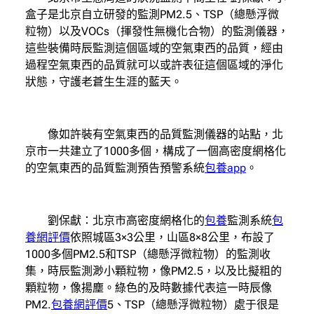
盒子是北京自立研發的監測PM2.5、TSP（總懸浮微
粒物）以及VOCs（揮發性無機化合物）的監測儀器，
這些裝備時辰監測這個區域的空氣東西的品質，經由
過程空氣東西的品質就可以或許表征這個區域的淨化
狀態，守護老蒼生生涯的藍天。
像如許裝有空氣東西的品質監測儀器的站點，北
京市一共建立了1000多個，構成了一個高密度網格化
的空氣東西的品質監測預告預警系統
包養app
。
劉保獻：北京市高密度網格化的
包養
監測系統
包
養網評價
依照城區3×3公里，山區8×8公里，布設了
1000多個PM2.5和TSP（總懸浮微粒物）的監測收
集，時辰監測渺小顆粒物，像PM2.5，以及比擬粗的
顆粒物，像揚塵。綠色的及時數據代表這一時辰像
PM2.
包養網評價
5、TSP（總懸浮微粒物）處于很是