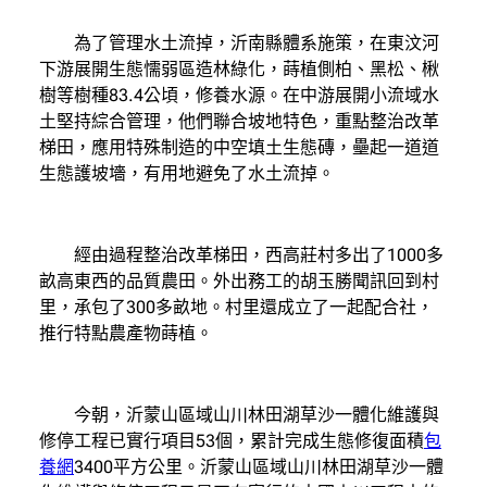
為了管理水土流掉，沂南縣體系施策，在東汶河
下游展開生態懦弱區造林綠化，蒔植側柏、黑松、楸
樹等樹種83.4公頃，修養水源。在中游展開小流域水
土堅持綜合管理，他們聯合坡地特色，重點整治改革
梯田，應用特殊制造的中空填土生態磚，壘起一道道
生態護坡墻，有用地避免了水土流掉。
經由過程整治改革梯田，西高莊村多出了1000多
畝高東西的品質農田。外出務工的胡玉勝聞訊回到村
里，承包了300多畝地。村里還成立了一起配合社，
推行特點農產物蒔植。
今朝，沂蒙山區域山川林田湖草沙一體化維護與
修停工程已實行項目53個，累計完成生態修復面積
包
養網
3400平方公里。沂蒙山區域山川林田湖草沙一體