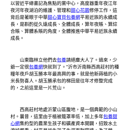
以習近平總書記為焦點的黨中心，高度器重年夜江年
夜河年夜湖泊的維護、管理和
甜心花園
修停工作，這
背后是著眼于中華
甜心寶貝包養網
平易近族的永續成
長，是斟酌從久遠成長、全體成長，算年夜賬、算綜
合賬、算體系賬的角度，全體推進中華平易近族永續
成長。
山東臨林立他們去
包養
請絕塵大人了。過來，少
爺一定很
包養網
快就到了。”沂市沂南縣西高莊村的種
糧年夜戶胡玉勝本年最高興的事，就是他新蒔植的小
米長勢喜人。胡玉勝承包的梯田是往年才修整完成
的，之前這里是一片荒山。
西高莊村地處沂蒙山區腹地，是一個典範的小山
村。曩昔，這里由于植被籠罩率低，加上多年
包養甜
心網
集約型的農業生孩子和礦產資本開闢，招致水土