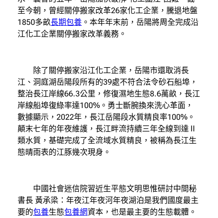
至今朝，曾經關停搬家改革26家化工企業，騰退地盤
1850多畝
長期包養
。本年年末前，岳陽將周全完成沿
江化工企業關停搬家改革義務。
除了關停搬家沿江化工企業，岳陽市還取消長
江、洞庭湖岳陽段所有的39處不符合法令砂石船埠，
整治長江岸線66.3公里，修復濕地生態8.6萬畝，長江
岸線船埠復綠率達100%。勇士斷腕換來洗心革面，
數據顯示，2022年，長江岳陽段水質精良率100%。
顛末七年的年夜維護，長江畔流持續三年全線到達Ⅱ
類水質，基礎完成了全流域水質精良，被稱為長江生
態晴雨表的江豚幾次現身。
中國社會迷信院習近生平態文明思惟研討中間秘
書長 黃承梁：年夜江年夜河年夜湖泊是我們國度最主
要的
包養
生態
包養網
資本，也是最主要的生態載體。