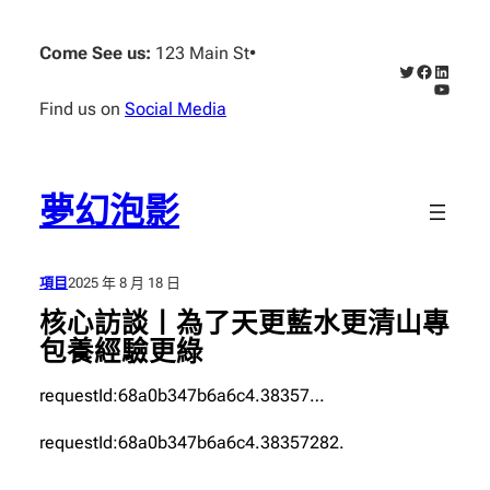
跳
至
Come See us:
123 Main St
•
X
Faceboo
Linked
主
YouTub
要
Find us on
Social Media
內
容
夢幻泡影
項目
2025 年 8 月 18 日
核心訪談丨為了天更藍水更清山專
包養經驗更綠
requestId:68a0b347b6a6c4.38357…
requestId:68a0b347b6a6c4.38357282.