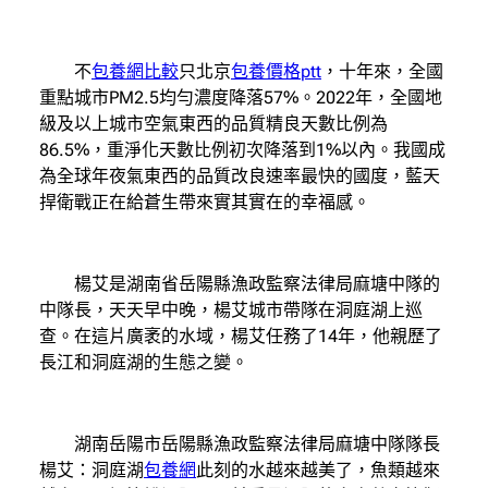
不
包養網比較
只北京
包養價格ptt
，十年來，全國
重點城市PM2.5均勻濃度降落57%。2022年，全國地
級及以上城市空氣東西的品質精良天數比例為
86.5%，重淨化天數比例初次降落到1%以內。我國成
為全球年夜氣東西的品質改良速率最快的國度，藍天
捍衛戰正在給蒼生帶來實其實在的幸福感。
楊艾是湖南省岳陽縣漁政監察法律局麻塘中隊的
中隊長，天天早中晚，楊艾城市帶隊在洞庭湖上巡
查。在這片廣袤的水域，楊艾任務了14年，他親歷了
長江和洞庭湖的生態之變。
湖南岳陽市岳陽縣漁政監察法律局麻塘中隊隊長
楊艾：洞庭湖
包養網
此刻的水越來越美了，魚類越來