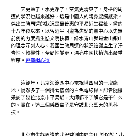
天更藍了，水更凈了，空氣更清爽了，身邊的周
遭的狀況也越來越好，這是中國人的親身感觸感染。
傑出生態周遭的狀況是最普惠的平易近生福祉。黨的
十八年夜以來，以習近平同道為焦點的黨中心以史無
前例的力度抓生態文明扶植，綠水青山就是金山銀山
的理念深刻人心。我國生態周遭的狀況維護產生了汗
青性、轉機性、全局性變更，漂亮中國扶植邁出嚴重
程序。
包養網心得
這幾年，北京海淀區中心電視塔四周的一塊綠
地，悄然多了一個掛著儀器的白色電線桿。記者隨機
采訪了幾位北京市平易近，大師都不了解它是干什么
的。實在，這三個儀器盒子是守護北京藍天的黑科
技。
北京市生態周遭的狀況監測中間主任 劉保獻：小