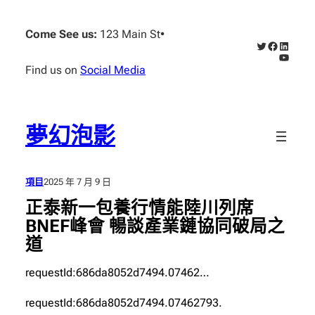
跳
至
Come See us:
123 Main St
•
X
Faceboo
Linked
主
YouTub
要
Find us on
Social Media
內
容
夢幻泡影
項目
2025 年 7 月 9 日
正泰新一包養行情能陸川列席
BNEF峰會 暢談產業鏈協同破局之
道
requestId:686da8052d7494.07462…
requestId:686da8052d7494.07462793.