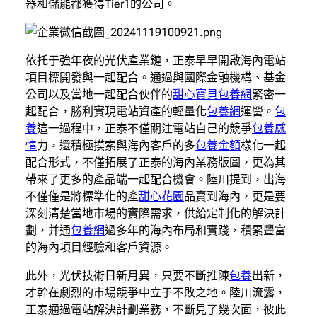
器和儲能都獲得Tier1的公司。
依托于強年夜的光伏產業鏈，正泰早早開啟海內電站
項目標開發與一起配合。通過與國際金融機構、基金
公司以及當地一起配合伙伴的
甜心寶貝包養網
緊密一
起配合，勝利實現電站資產的輕量化
包養網
運營。
包
養
這一過程中，正泰不僅關注電站自己的競爭
包養感
情
力，還積極摸索與海內客戶的多
包養金額
樣化一起
配合形式，不僅拓展了正泰的海內業務版圖，更為其
帶來了更多的產品端一起配合機會。陸川提到，出海
不僅僅是將標準化的產
甜心花園
品賣到海內，更是要
深刻清楚當地市場的實際需求，供給定制化的解決計
劃，并通
包養網
過多年的海內布局和實踐，積累豐富
的海內項目經驗和客戶資源。
此外，光伏技術日新月異，只要不斷推陳
包養
出新，
才幹在劇烈的市場競爭中立于不敗之地。陸川流露，
正泰通過電站解決計劃業務，不斷見了幾次面，彼此