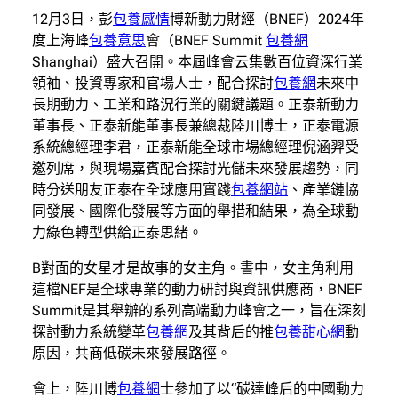
12月3日，彭
包養感情
博新動力財經（BNEF）2024年
度上海峰
包養意思
會（BNEF Summit
包養網
Shanghai）盛大召開。本屆峰會云集數百位資深行業
領袖、投資專家和官場人士，配合探討
包養網
未來中
長期動力、工業和路況行業的關鍵議題。正泰新動力
董事長、正泰新能董事長兼總裁陸川博士，正泰電源
系統總經理李君，正泰新能全球市場總經理倪涵羿受
邀列席，與現場嘉賓配合探討光儲未來發展趨勢，同
時分送朋友正泰在全球應用實踐
包養網站
、產業鏈協
同發展、國際化發展等方面的舉措和結果，為全球動
力綠色轉型供給正泰思緒。
B對面的女星才是故事的女主角。書中，女主角利用
這檔NEF是全球專業的動力研討與資訊供應商，BNEF
Summit是其舉辦的系列高端動力峰會之一，旨在深刻
探討動力系統變革
包養網
及其背后的推
包養甜心網
動
原因，共商低碳未來發展路徑。
會上，陸川博
包養網
士參加了以“碳達峰后的中國動力