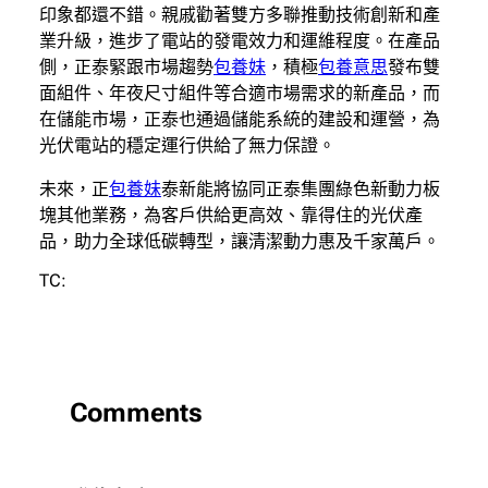
印象都還不錯。親戚勸著雙方多聯推動技術創新和產
業升級，進步了電站的發電效力和運維程度。在產品
側，正泰緊跟市場趨勢
包養妹
，積極
包養意思
發布雙
面組件、年夜尺寸組件等合適市場需求的新產品，而
在儲能市場，正泰也通過儲能系統的建設和運營，為
光伏電站的穩定運行供給了無力保證。
未來，正
包養妹
泰新能將協同正泰集團綠色新動力板
塊其他業務，為客戶供給更高效、靠得住的光伏產
品，助力全球低碳轉型，讓清潔動力惠及千家萬戶。
TC:
Comments