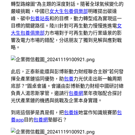
轉型路線圖”為主題的深度對話。隨著全球氣候變化的
嚴峻挑戰，中國已
女大生包養俱樂部
明確提出碳達
峰、碳中
包養站長
和的目標，動力轉型成為實現這一
目標的關鍵路徑。陸川針對可再生動力慢慢進進電
女
大生包養俱樂部
力市場對于可再生動力行業遠景的影
響及電力市場的錯配，分送朋友了獨到見解與應對戰
略。
此后，正泰新能還與彭博新動力財經聯合主辦“若何發
揮全產業鏈協同優勢，助
包養
力光伏走出新一輪周期
底部？”圓桌會議。會議由彭博新動力財經中國研討總
負責人湯思斯掌管，邀請行
包養網
業年夜咖配合探討
光伏產業鏈的機遇與挑戰及企業本身實踐。
到底這個夢是真是假，把
包養妹
她當作知識競賽節
包
養app
目的
包養網
墊腳石？