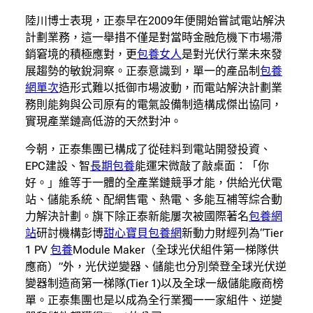
陸川博士表現，正泰早在2009年便開始嘗試電站解決
計劃業務，這一舉措不僅是對當時金融危機下市場滯
銷窘境的積極應對，更
包養女人
是對光伏行業未來發
展趨勢的敏銳洞察。正泰意識到，單一的產品制
包養
網單次
造形式難以抵御市場波動，而電站解決計劃業
務則能夠與公司原有的電氣設備制造構成傑出協同，
實現產業鏈高低游的天然對沖。
今朝，正泰集團已構成了從硅料到電站開發投資、
EPC建設、智
長期包養
能運宋微敲了敲桌面：「你
好。」維等于一體的全產業鏈競爭才能，供給光伏電
站、儲能系統、配網售電、熱電、多能互補等綜合動
力解決計劃。旗下除正泰新能屢次被國際著名
包養網
站
研討機構彭博
甜心寶貝包養網
新動力財經列為“Tier
1 PV
包養
Module Maker（全球光伏組件第一梯隊供
應商）”外，光伏逆變器、儲能也分別榮登全球光伏逆
變器制造商第一梯隊(Tier 1)以及全球一級儲能廠商榜
單。正泰集團也是以成為全行業獨一一家組件、逆變