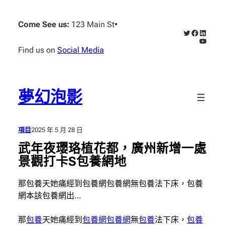
跳
至
Come See us:
123 Main St
•
X
Faceboo
Linked
主
YouTub
要
Find us on
Social Media
內
容
夢幻泡影
項目
2025 年 5 月 28 日
武年夜瓔珞植花都，廣州新增一處
景觀打卡S包養網地
那包養天她痛經到包養網包養網無包養法下床，包養
網本該包養網出…
那
包養
天她痛經到
包養網
包養網
無
包養
法下床，
包養