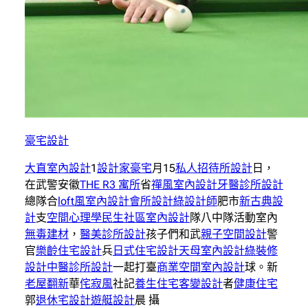
豪宅設計
大直室內設計
1
設計家豪宅
月15
私人招待所設計
日，
在武警安徽
THE R3 寓所
省
禪風室內設計
牙醫診所設計
總隊合
loft風室內設計
會所設計
綠設計師
肥市
新古典設
計
支
空間心理學
民生社區室內設計
隊八中隊活動室內
無毒建材
，
醫美診所設計
孩子們和武
親子空間設計
警
官
樂齡住宅設計
兵
日式住宅設計
天母室內設計
綠裝修
設計
中醫診所設計
一起打臺
商業空間室內設計
球。新
老屋翻新
華
侘寂風
社記
養生住宅
客變設計
者
健康住宅
郭
退休宅設計
遊艇設計
晨 攝