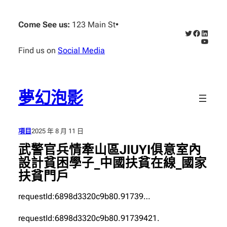
跳
至
Come See us:
123 Main St
•
X
Faceboo
Linked
主
YouTub
要
Find us on
Social Media
內
容
夢幻泡影
項目
2025 年 8 月 11 日
武警官兵情牽山區JIUYI俱意室內
設計貧困學子_中國扶貧在線_國家
扶貧門戶
requestId:6898d3320c9b80.91739…
requestId:6898d3320c9b80.91739421.