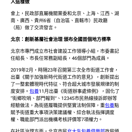
人這樣做
會上，民政部直屬機關黨委和北京、上海、江西、湖
南、廣西、貴州6省（自治區、直轄市）民政廳
（局）做了交流發言。
北京：創新基層社會治理 頒布全國首個地方標準
北京市專門成立市社會建設工作領導小組，市委書記
任組長、市長任常務副組長，46個部門為成員。
2019年2月，時隔23年召開第三次全市街道工作會，
出臺《關于加強新時代街道工作的意見》，創新提出
了一整套體現時代特征、符合超大城市發展規律的制
度安排。
包養
11月出臺《街道辦事處條例》，固化了
“街鄉吹哨、部門報到”、12345市民熱線接訴即辦等
經驗做法，為街道履職提供堅實法制保障，重
包養
點
賦予街道重大事項決策建議權、綜合執法指揮調度
權、職能部門派出機構考核評價等7項權力。
在社區治理方面，北京市民
女大生包養俱樂部
政局頒