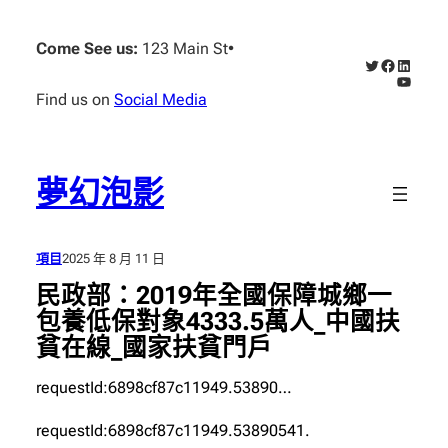
跳
至
Come See us:
123 Main St
•
X
Faceboo
Linked
主
YouTub
要
Find us on
Social Media
內
容
夢幻泡影
項目
2025 年 8 月 11 日
民政部：2019年全國保障城鄉一
包養低保對象4333.5萬人_中國扶
貧在線_國家扶貧門戶
requestId:6898cf87c11949.53890…
requestId:6898cf87c11949.53890541.