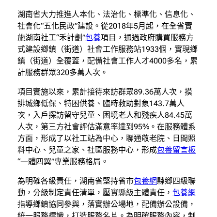
湖南省大力推進人本化、法治化、標準化、信息化、
社會化“五化民政”建設。從2018年5月起，在全省實
施湖南社工“禾計劃”
包養
項目，通過政府購買服務方
式建設鄉鎮（街道）社會工作服務站1933個，實現鄉
鎮（街道）全覆蓋，配備社會工作人才4000多名，累
計服務群眾320多萬人次。
項目實施以來，累計接待來訪群眾89.36萬人次，摸
排城鄉低保、特困供養、臨時救助對象143.7萬人
次，入戶探訪留守兒童、困境老人和殘疾人84.45萬
人次，第三方社會評估滿意率達到95%。在服務體系
方面，形成了以社工站為中心，聯通敬老院、日間照
料中心、兒童之家、社區服務中心，形成
包養留言板
“一體四翼”專業服務格局。
為明確各級責任，湖南省堅持省市
包養網
縣鄉四級聯
動，分級制定責任清單，壓實縣級主體責任，
包養網
指導鄉鎮協同參與，落實辦公場地，配備辦公設備，
統一服務標識，打造服務名片。為明確服務內容，制