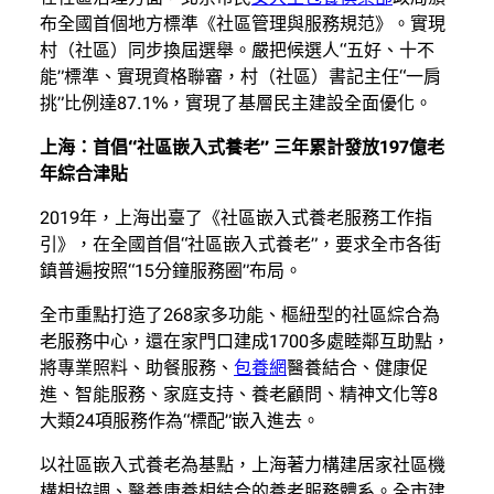
布全國首個地方標準《社區管理與服務規范》。實現
村（社區）同步換屆選舉。嚴把候選人“五好、十不
能”標準、實現資格聯審，村（社區）書記主任“一肩
挑”比例達87.1%，實現了基層民主建設全面優化。
上海：首倡“社區嵌入式養老” 三年累計發放197億老
年綜合津貼
2019年，上海出臺了《社區嵌入式養老服務工作指
引》，在全國首倡“社區嵌入式養老”，要求全市各街
鎮普遍按照“15分鐘服務圈”布局。
全市重點打造了268家多功能、樞紐型的社區綜合為
老服務中心，還在家門口建成1700多處睦鄰互助點，
將專業照料、助餐服務、
包養網
醫養結合、健康促
進、智能服務、家庭支持、養老顧問、精神文化等8
大類24項服務作為“標配”嵌入進去。
以社區嵌入式養老為基點，上海著力構建居家社區機
構相協調、醫養康養相結合的養老服務體系。全市建