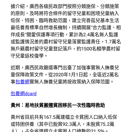
據介紹，廣西各級民政部門按照分類施保、分類施策
的原則，及時將符合條件的留守兒童和困境兒童納入
低保、特困、臨時救助范圍，建立完善孤兒基本生活
最低養育標準自然增長機制，持續開展“合力監護、相
伴成長”關愛保護專項行動，累計為2.4萬名無人監護
或監護情況差的農村留守兒童落實監護責任，1.7萬名
無戶籍農村留守兒童登記落戶，約1500名輟學農村留
守兒童返校復學。
近期，廣西民政廳還專門出臺了加強事實無人撫養兒
童保障政策文件，從2020年1月1日起，全區近2萬名
事
包養網
實無人撫養兒童將按政策納入保障范圍。
包養網dcard
貴州：易地扶貧搬遷貧困移民一次性臨時救助
貴州省目前共有167.5萬建檔立卡貧困人口納入低保
或特困供養（其中已脫貧92.3萬人，未脫貧75.2萬
人），占全省建檔立卡貧困人口總數的21.5%。