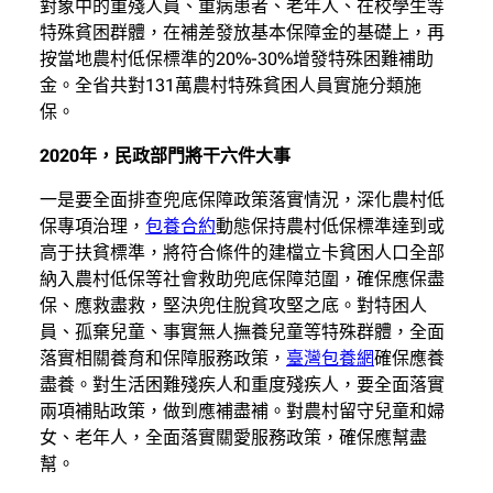
對象中的重殘人員、重病患者、老年人、在校學生等
特殊貧困群體，在補差發放基本保障金的基礎上，再
按當地農村低保標準的20%-30%增發特殊困難補助
金。全省共對131萬農村特殊貧困人員實施分類施
保。
2020年，民政部門將干六件大事
一是要全面排查兜底保障政策落實情況，深化農村低
保專項治理，
包養合約
動態保持農村低保標準達到或
高于扶貧標準，將符合條件的建檔立卡貧困人口全部
納入農村低保等社會救助兜底保障范圍，確保應保盡
保、應救盡救，堅決兜住脫貧攻堅之底。對特困人
員、孤棄兒童、事實無人撫養兒童等特殊群體，全面
落實相關養育和保障服務政策，
臺灣包養網
確保應養
盡養。對生活困難殘疾人和重度殘疾人，要全面落實
兩項補貼政策，做到應補盡補。對農村留守兒童和婦
女、老年人，全面落實關愛服務政策，確保應幫盡
幫。