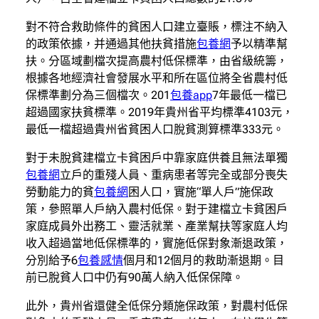
對不符合救助條件的貧困人口建立臺賬，標注不納入
的政策依據，并通過其他扶貧措施
包養網
予以精準幫
扶。分區域劃檔次提高農村低保標準，由省級統籌，
根據各地經濟社會發展水平和所在區位將全省農村低
保標準劃分為三個檔次。201
包養app
7年最低一檔已
超過國家扶貧標準。2019年貴州省平均標準4103元，
最低一檔超過貴州省貧困人口脫貧測算標準333元。
對于未脫貧建檔立卡貧困戶中靠家庭供養且無法單獨
包養網
立戶的重殘人員、重病患者等完全或部分喪失
勞動能力的貧
包養網
困人口，實施“單人戶”施保政
策，參照單人戶納入農村低保。對于建檔立卡貧困戶
家庭成員外出務工、靈活就業、產業幫扶等家庭人均
收入超過當地低保標準的，實施低保對象漸退政策，
分別給予6
包養感情
個月和12個月的救助漸退期。目
前已脫貧人口中仍有90萬人納入低保保障。
此外，貴州省還健全低保分類施保政策，對農村低保