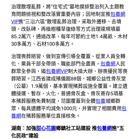
治理散埋亂葬，將“住宅式”墓地摸排整治列入主題教
育問題檢視和整改落實重要內容；因地制宜推
包養網
VIP
進“三沿六區”散埋亂葬治理，采取外遷移、去墳
頭、改臥碑，再植樹種草復綠等方式治理違規墳墓
85.2萬穴，通過改革，每年可節約土地1.4萬畝、木材
30多萬方、石材100多萬方。
治理喪葬陋習，做到宣傳引導全覆蓋、從業人員全轉
化、黨員干部全帶頭、職能部門全盡責，
包養網
人民
群眾全參與，遏
包養網VIP
制大操大辦、辦喪擾民等喪
葬陋習。江西省建成殯儀館88個、城鄉公益性骨灰堂
（公墓）1.9萬個，基本實現殯葬設施全覆蓋。建立遺
體接運、暫存、火化、普通骨灰盒、骨灰寄存5項基
本殯葬服務免費制度，范圍覆蓋到全體
包養
城鄉群
眾，每具遺體平均減免1000元，并實現了相關費用
包
養網
在殯葬服務單位直接核免。
湖南：加強
甜心花園
鄉鎮社工站建設 推
包養網
進“五
化民政”建設