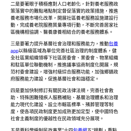
二是要著眼于積極應對人口老齡化，針對養老服務政
策落實中的難點堵點制定督促落實的政策措施，推進
養老服務市場化改革，開展社區養老服務設施建設行
動，完成養老院服務質量專項行動，不斷完善居家社
區機構相協調、醫養康養相結合的養老服務體系。
三是要著力提升基層社會治理和服務能力，推動
包養
app
以縣級區域為單位完善社區治理的制度體系，健
全社區黨組織領導下社區居委會、業委會、物業組織
和駐區單位聯動機制，推進議事協商制度化開展，規
范村委會建設，增強村級綜合服務功能，加強鄉鎮政
府服務能力建設，促進基層社會和諧穩定。
四是要加快制修訂有關民政法律法規，完善社會救
助、特殊困難殘疾人服務補貼、基層治理體系和治理
能力現代化建設、設立市轄區標準、殯葬管理等制
度，使各項民政制度更加成熟更加定型，使中國特色
社會主義制度的優越性在民政領域充分展現。
五是要科學編制民政事業“十四
包養網
五”規劃，重點