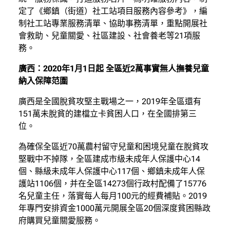
定了《鄉鎮（街道）社工站項目服務內容參考》，編
制社工站專業服務清單、協助事務清單，重點開展社
會救助、兒童關愛、社區建設、社會養老等21項服
務。
廣西：2020年1月1日起 全區近2萬事實無人撫養兒童
納入保障范圍
廣西是全國脫貧攻堅主戰場之一，2019年全區還有
151萬未脫貧的建檔立卡貧困人口，在全國排第三
位。
為確保全區近70萬農村留守兒童和困境兒童在脫貧攻
堅戰中不掉隊，全區建成市級未成年人保護中心14
個、縣級未成年人保護中心117個、鄉鎮未成年人保
護站1106個，并在全區14273個行政村配備了15776
名兒童主任，落實每人每月100元的經費補貼。2019
年專門安排資金1000萬元開展全區20個深度貧困縣政
府購買兒童關愛服務。