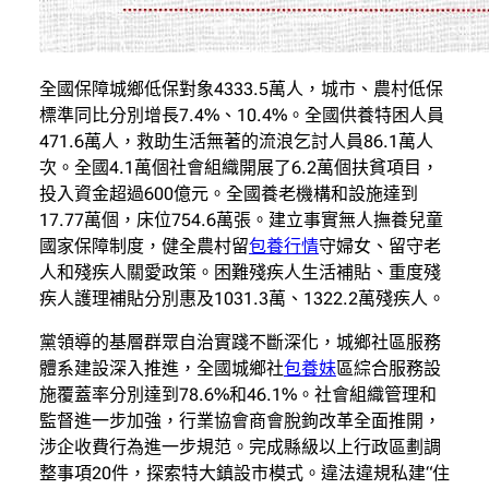
全國保障城鄉低保對象4333.5萬人，城市、農村低保
標準同比分別增長7.4%、10.4%。全國供養特困人員
471.6萬人，救助生活無著的流浪乞討人員86.1萬人
次。全國4.1萬個社會組織開展了6.2萬個扶貧項目，
投入資金超過600億元。全國養老機構和設施達到
17.77萬個，床位754.6萬張。建立事實無人撫養兒童
國家保障制度，健全農村留
包養行情
守婦女、留守老
人和殘疾人關愛政策。困難殘疾人生活補貼、重度殘
疾人護理補貼分別惠及1031.3萬、1322.2萬殘疾人。
黨領導的基層群眾自治實踐不斷深化，城鄉社區服務
體系建設深入推進，全國城鄉社
包養妹
區綜合服務設
施覆蓋率分別達到78.6%和46.1%。社會組織管理和
監督進一步加強，行業協會商會脫鉤改革全面推開，
涉企收費行為進一步規范。完成縣級以上行政區劃調
整事項20件，探索特大鎮設市模式。違法違規私建“住