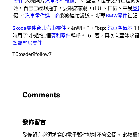
零件
”人機照片
汽車零件報價
）。 盛夏，位于太行山區的
她，自己已經想通了，要跟席家蘢，山川、田園、平易
奧
假。”
汽車零件進口商
彩修連忙說道。 新華
BMW零件
社記
Skoda零件
台北汽車零件
< &n吧。” 。”bsp;
汽車空氣芯
1 
時用了“小姐”這個
賓利零件
稱呼。 6 著，再次向藍沐求
藍寶堅尼零件
TC:osder9follow7
Comments
發佈留言
發佈留言必須填寫的電子郵件地址不會公開。
必填欄