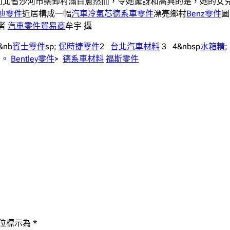
河北省沙河市欒卸村滿目蔥然而，令她驚訝和高興的是，她的女
迪零件
近居構成一幅
汽車冷氣芯
德系車零件
漂亮鄉村
Benz零件
圖
者
汽車零件貿易商
牟宇 攝
&nb
賓士零件
sp;
保時捷零件
2
台北汽車材料
3 4&nbsp
水箱精
;
福。
Bentley零件
>
德系車材料
福斯零件
位標示為
*