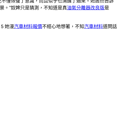
兒不僅恢復了意識，而且似乎也清醒了過來。她居然告訴
景。“奴婢只是猜測，不知道是真
油氣分離器改良版
是
 5 她漫
汽車材料報價
不經心地想著，不知
汽車材料
道問話