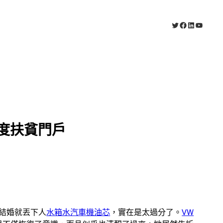
X
Facebook
LinkedIn
YouTub
國度扶貧門戶
結婚就丟下人
水箱水
汽車機油芯
，實在是太過分了。
VW