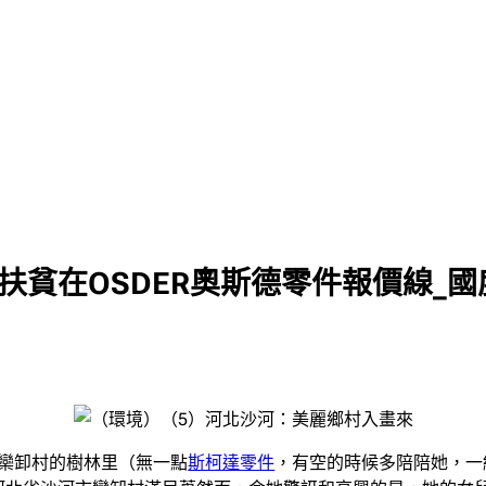
扶貧在OSDER奧斯德零件報價線_
欒卸村的樹林里（無一點
斯柯達零件
，有空的時候多陪陪她，一