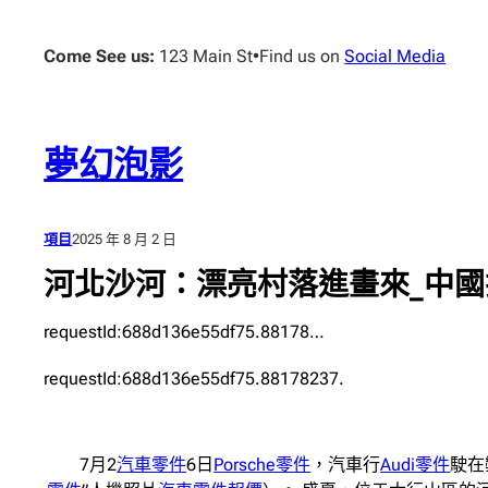
跳
至
Come See us:
123 Main St
•
Find us on
Social Media
主
要
內
容
夢幻泡影
項目
2025 年 8 月 2 日
河北沙河：漂亮村落進畫來_中國
requestId:688d136e55df75.88178…
requestId:688d136e55df75.88178237.
7月2
汽車零件
6日
Porsche零件
，汽車行
Audi零件
駛在