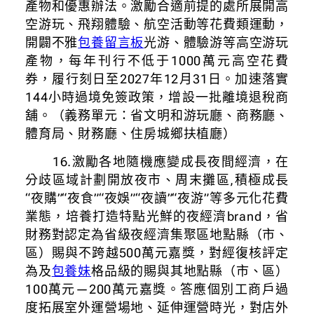
產物和優惠辦法。激勵合適前提的處所展開高
空游玩、飛翔體驗、航空活動等花費類運動，
開闢不雅
包養留言板
光游、體驗游等高空游玩
產物，每年刊行不低于1000萬元高空花費
券，履行刻日至2027年12月31日。加速落實
144小時過境免簽政策，增設一批離境退稅商
舖。（義務單元：省文明和游玩廳、商務廳、
體育局、財務廳、住房城鄉扶植廳）
16.激勵各地隨機應變成長夜間經濟，在
分歧區域計劃開放夜市、周末攤區,積極成長
“夜購”“夜食”“夜娛”“夜讀”“夜游”等多元化花費
業態，培養打造特點光鮮的夜經濟brand，省
財務對認定為省級夜經濟集聚區地點縣（市、
區）賜與不跨越500萬元嘉獎，對經復核評定
為及
包養妹
格品級的賜與其地點縣（市、區）
100萬元—200萬元嘉獎。答應個別工商戶過
度拓展室外運營場地、延伸運營時光，對店外