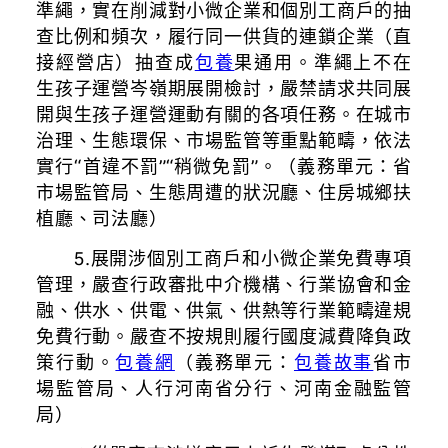
準繩，實在削減對小微企業和個別工商戶的抽
查比例和頻次，履行同一供貨的連鎖企業（直
接經營店）抽查成
包養
果通用。準繩上不在
生孩子運營岑嶺期展開檢討，嚴禁請求共同展
開與生孩子運營運動有關的各項任務。在城市
治理、生態環保、市場監管等重點範疇，依法
實行“首違不罰”“稍微免罰”。（義務單元：省
市場監管局、生態周遭的狀況廳、住房城鄉扶
植廳、司法廳）
5.展開涉個別工商戶和小微企業免費專項
管理，嚴查行政審批中介機構、行業協會和金
融、供水、供電、供氣、供熱等行業範疇違規
免費行動。嚴查不按規則履行國度減費降負政
策行動。
包養網
（義務單元：
包養故事
省市
場監管局、人行河南省分行、河南金融監管
局）