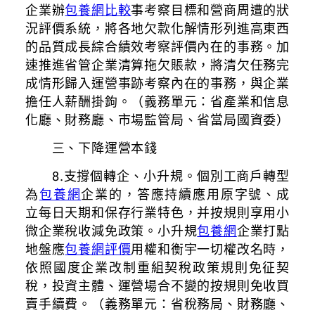
企業辦
包養網比較
事考察目標和營商周遭的狀
況評價系統，將各地欠款化解情形列進高東西
的品質成長綜合績效考察評價內在的事務。加
速推進省管企業清算拖欠賬款，將清欠任務完
成情形歸入運營事跡考察內在的事務，與企業
擔任人薪酬掛鉤。（義務單元：省產業和信息
化廳、財務廳、市場監管局、省當局國資委）
三、下降運營本錢
8.支撐個轉企、小升規。個別工商戶轉型
為
包養網
企業的，答應持續應用原字號、成
立每日天期和保存行業特色，并按規則享用小
微企業稅收減免政策。小升規
包養網
企業打點
地盤應
包養網評價
用權和衡宇一切權改名時，
依照國度企業改制重組契稅政策規則免征契
稅，投資主體、運營場合不變的按規則免收買
賣手續費。（義務單元：省稅務局、財務廳、