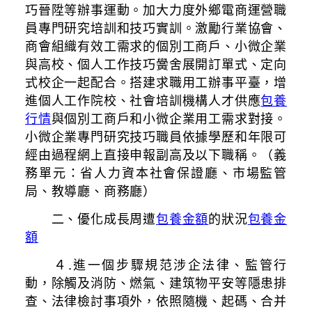
巧晉陞等辦事運動。加大力度外鄉電商運營職
員專門研究培訓和技巧實訓。激勵行業協會、
商會組織有效工需求的個別工商戶、小微企業
與高校、個人工作技巧黌舍展開訂單式、定向
式校企一起配合。搭建求職用工辦事平臺，增
進個人工作院校、社會培訓機構人才供應
包養
行情
與個別工商戶和小微企業用工需求對接。
小微企業專門研究技巧職員依據學歷和年限可
經由過程網上直接申報副高及以下職稱。（義
務單元：省人力資本社會保證廳、市場監管
局、教導廳、商務廳）
二、優化成長周遭
包養金額
的狀況
包養金
額
４.進一個步驟規范涉企法律、監管行
動，除觸及消防、燃氣、建筑物平安等隱患排
查、法律檢討事項外，依照隨機、起碼、合并