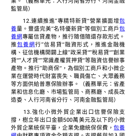
業。（義務單元：人行河南省分行、河南金融
監管局）
12.連續推進“專精特新貸”營業擴面增
包
養
量。豐盛完美“名特優新貸”等個別工商戶
包
養網
專屬信貸產物，推行隨借隨還存款形式。
推
包養網
行“信易貸”融資形式，推進金融機
構、征信機構開闢上線“政采貸”“稅易貸”“創業
貸”“人才貸”“常識產權質押貸”等融資信譽辦事
產物。推行“助商保”，為個別工商戶和小微企
業在運營時代財富喪失、職員傷亡、大眾義務
等方面供給普惠保險辦事。（義務單元：省產
業和信息化廳、市場監管局、商務廳、成長改
造委、人行河南省分行、河南金融監管局）
13.強化小微外貿企業出口信譽保險支
撐，樹立年出口金額500萬美元及以下的小微
外貿企業統保平臺，企業免繳統保保費，
包養
網
由財務專項資金全額支撐。支撐餐與加入國