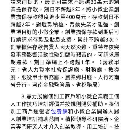
請求前提的，最高可請求不跨越30萬元的創
業擔保存款，刻日不跨越3年。將小微企業創
業擔保存款額度進步至400萬元，存款刻日不
跨越2年。對還款積極、帶動失業才能強、創
業項目好的小微企業，創業擔保存款到期后可
持續請求存款及貼息支撐，累計不跨越3次。
創業擔保存款告貸人因天然災難、重特年夜突
發事務影響活動性碰到臨時艱苦的，可請求展
期還款，刻日準繩上不跨越1年。（義務單
元：省人力資本社會保證廳、財務廳、教導
廳、服役甲士事務廳、農業鄉村廳、人行河南
省分行、河南金融監管局、省稅務局）
3.鼎力展開個別工商戶和小微企業職工個
人工作技巧培訓評價并按規則賜與補助。將個
別工商戶運營者
包養網
和小微企業開辦人歸
入創業培訓補助范圍。積極領導科研院所、企
業專門研究人才介入創業教導、用工培訓、技