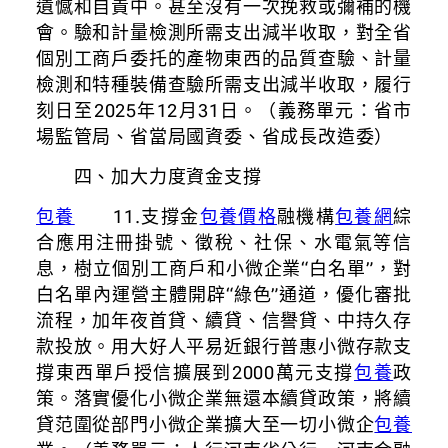
遺憾和自責中。甚至沒有一次挽救或彌補的機
會。驗和計量檢測所需支出減半收取，對全省
個別工商戶委托的產物東西的品質查驗、計量
檢測和特種裝備查驗所需支出減半收取，履行
刻日至2025年12月31日。（義務單元：省市
場監管局、省當局國資委、省成長改造委）
四、加大力度資金支撐
包養
11.支撐金
包養價格
融機構
包養網
綜
合應用注冊掛號、徵稅、社保、水電氣等信
息，樹立個別工商戶和小微企業“白名單”，對
白名單內運營主體開辟“綠色”通道，優化審批
流程，加年夜首貸、續貸、信譽貸、中持久存
款投放。用大好人平易近銀行普惠小微存款支
撐東西單戶授信擴展到2000萬元支撐
包養
政
策。落實優化小微企業無還本續貸政策，將續
貸范圍從部門小微企業擴大至一切小微企
包養