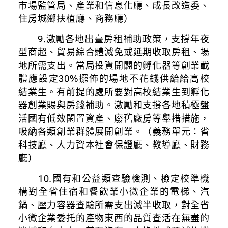
市場監管局、產業和信息化廳、成長改造委、
住房城鄉扶植廳、商務廳）
9.激勵各地出臺房租補助政策，支撐年夜
型商超、貿易綜合體減免或延期收取房租、場
地所需支出。當局投資開闢的孵化器等創業載
體應設定30%擺佈的場地不花錢供給給高校
結業生。有前提的處所要對高校結業生到孵化
器創業賜與房錢補助。激勵和支撐各地積極盤
活國有低效閑置資產、廢舊廠房等舉措措施，
吸納各類創業群體展開創業。（義務單元：省
科技廳、人力資本社會保證廳、教導廳、財務
廳）
10.國有和公益類查驗檢測、檢定校準機
構對全省住宿和餐飲業小微企業的電梯、汽
鍋、壓力容器查驗所需支出減半收取，對全省
小微企業委托的產物東西的品質查活在無盡的