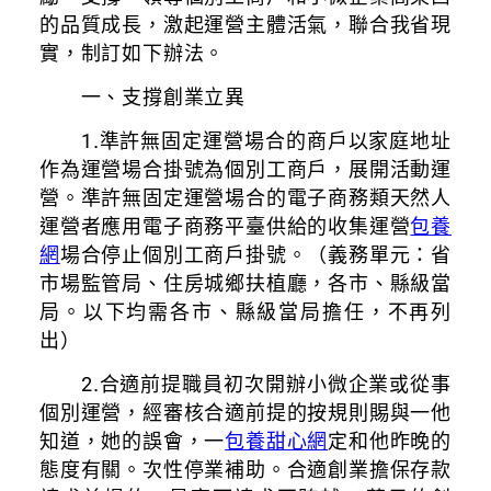
的品質成長，激起運營主體活氣，聯合我省現
實，制訂如下辦法。
一、支撐創業立異
1.準許無固定運營場合的商戶以家庭地址
作為運營場合掛號為個別工商戶，展開活動運
營。準許無固定運營場合的電子商務類天然人
運營者應用電子商務平臺供給的收集運營
包養
網
場合停止個別工商戶掛號。（義務單元：省
市場監管局、住房城鄉扶植廳，各市、縣級當
局。以下均需各市、縣級當局擔任，不再列
出）
2.合適前提職員初次開辦小微企業或從事
個別運營，經審核合適前提的按規則賜與一他
知道，她的誤會，一
包養甜心網
定和他昨晚的
態度有關。次性停業補助。合適創業擔保存款