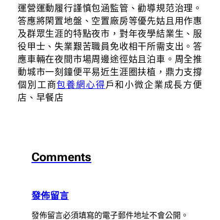
運營運動履行謹慎包涵監管、勸導規范治理。
答應將閑置地盤、空置廠房等優先姑且用作惠
及群眾生涯的特點夜市，對年夜學結業生、服
役甲士、失業艱苦職員免收相干所需支出。答
應車輛在夜間市場周邊途徑姑且泊車。周全推
動城市一刻鐘便平易近生涯圈扶植，鼎力支撐
個別工商
包養網心得
戶和小微企業成長方便
店、早餐店
Comments
發佈留言
發佈留言必須填寫的電子郵件地址不會公開。