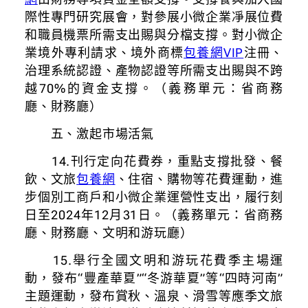
際性專門研究展會，對參展小微企業凈展位費
和職員機票所需支出賜與分檔支撐。對小微企
業境外專利請求、境外商標
包養網VIP
注冊、
治理系統認證、產物認證等所需支出賜與不跨
越70%的資金支撐。（義務單元：省商務
廳、財務廳）
五、激起市場活氣
14.刊行定向花費券，重點支撐批發、餐
飲、文旅
包養網
、住宿、購物等花費運動，進
步個別工商戶和小微企業運營性支出，履行刻
日至2024年12月31日。（義務單元：省商務
廳、財務廳、文明和游玩廳）
15.舉行全國文明和游玩花費季主場運
動，發布“豐產華夏”“冬游華夏”等“四時河南”
主題運動，發布賞秋、溫泉、滑雪等應季文旅