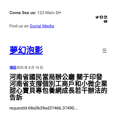
跳
至
Come See us:
123 Main St
•
X
Faceboo
Linked
主
YouTub
要
Find us on
Social Media
內
容
夢幻泡影
項目
2025 年 8 月 18 日
河南省國民當局辦公廳 關于印發
河南省支撐個別工商戶和小微企業
甜心寶貝專包養網成長若干辦法的
告訴
requestId:68a0b39ad37466.37490…