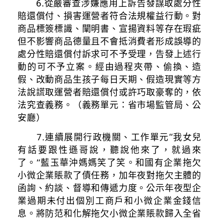
6.從嚴審查涉嫌應用上訴告發謀取處分性
賠還償付、損害運營者符合法規權益行動。對
商品標簽標識、闡明書、宣揚資料等存在瑕疵
但不影響商品德量且不會抵消費者形成誤導的
處分性賠還償付訴求可不予受理，告發上述行
動的可不予立案。經由過程夾帶、偷換、造
假、改動商品生孩子每日天期、假造現實等方
法說謊取運營者賠還償付或許巧取豪奪的，依
法究查義務。（義務單元：省市場監管局、公
安廳）
7.連續展開行政機關、工作單元“我女兒
有話要跟性遜哥說，聽說他來了，就過來
了。”藍玉華沖媽媽笑了笑。和國有企業拖欠
小微企業賬款了債任務，加年夜對拖欠主體的
函詢、約談、督導和傳遞力度。公示年夜型企
業過期未付出個別工商戶和小微企業金錢信
息。將防范和化解拖欠小微企業賬款歸入全省