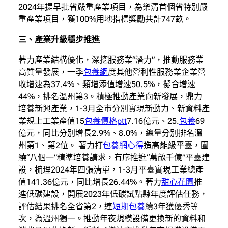
2024年提早批省嚴重產業項目，為樂清首個省特別嚴
重產業項目，獲100%用地指標獎勵共計747畝。
三、產業升級穩步推進
著力產業結構優化，深挖服務業“潛力”，推動服務業
高質量發展，一季
包養網
度其他營利性服務業企業營
收增速為37.4%、類增添值增速50.5%，擬合增速
44%，排名溫州第3。積極推動產業向新發展，鼎力
培養新興產業，1-3月全市分別實現新動力、新資料產
業規上工業產值15
包養價格ptt
7.16億元、25.
包養
69
億元，同比分別增長2.9%、8.0%，總量分別排名溫
州第1、第2位。 著力打
包養網心得
造高能級平臺，圍
繞“八個一”精準培養請求，有序推進“萬畝千億”平臺建
設，梳理2024年四張清單，1-3月平臺實現工業總產
值141.36億元，同比增長26.44%。著力
甜心花園
推
進低碳建設，開展2023年低碳試點縣年度評估任務，
評估結果排名全省第2，連
短期包養
續3年獲優秀等
次，為溫州獨一。推動年夜規模設備更換新的資料和