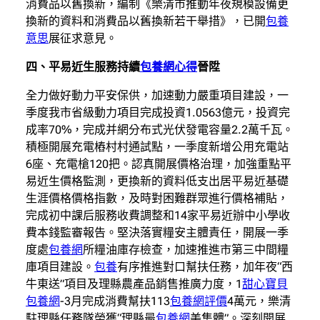
消費品以舊換新，編制《樂清市推動年夜規模設備更
換新的資料和消費品以舊換新若干舉措》，已開
包養
意思
展征求意見。
四、平易近生服務持續
包養網心得
晉陞
全力做好動力平安保供，加速動力嚴重項目建設，一
季度我市省級動力項目完成投資1.0563億元，投資完
成率70%，完成并網分布式光伏發電容量2.2萬千瓦。
積極開展充電樁村村通試點，一季度新增公用充電站
6座、充電槍120把。認真開展價格治理，加強重點平
易近生價格監測，更換新的資料低支出居平易近基礎
生涯價格價格指數，及時對困難群眾進行價格補貼，
完成初中課后服務收費調整和14家平易近辦中小學收
費本錢監審報告。堅決落實糧安主體責任，開展一季
度處
包養網
所糧油庫存檢查，加速推進市第三中間糧
庫項目建設。
包養
有序推進對口幫扶任務，加年夜“西
牛東送”項目及理縣農產品銷售推廣力度，1
甜心寶貝
包養網
-3月完成消費幫扶113
包養網評價
4萬元，樂清
駐理縣任務隊榮獲“理縣最
包養網
美集體”。深刻開展