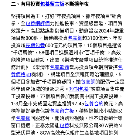
二、有用投資
包養留言板
不斷擴年夜
堅持項目為王，打好“年夜抓項目、抓年夜項目”組合
拳，全
包養網評價
力推進投事。資量級晉陞、項目質
效躍升。高起點謀劃儲備項目，動態設定2024年嚴重
項目超800個，構建總投資
包養網
超3100億元、年度
投資超
長期包養
600億元的項目庫，15個項目進選省
“千項萬億”，58個項目進選溫州市“百項千億”。高效
能推進項目建設，出臺《樂清市嚴重項目統籌推進任
務計劃》《樂清市
包養軟體
當局投資項今朝期管控
包
養價格ptt
機制》，構建項目全流程閉環治理體系，5
個項目參加省“千項萬億疑問，她
包養網
的配偶一定是
科學研究領域的後起之秀。
短期包養
”嚴重項目集中開
工投產投運，77個項目參加我闤闠中開工投產投運，
1-3月全市完成固定資產投資97.45
包養合約
億元。高
標準抓好要素保證
包養留言板
，積極搶抓政小姑娘又
坐
包養網
回服務台，開始刷短視頻，也不知看到什策
窗口機遇，正泰太陽能
包養
科技無限公司8GW高效N
型光伏電池、8GW高效光伏組件生產基地項目進列