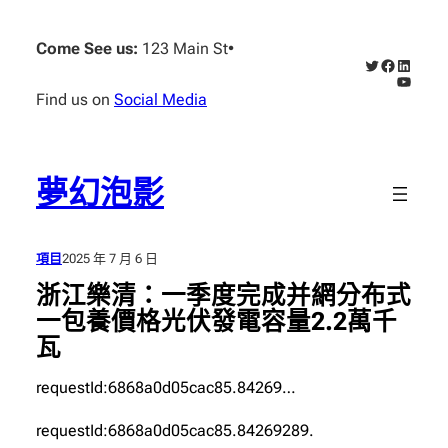
跳
至
Come See us:
123 Main St
•
X
Faceboo
Linked
主
YouTub
要
Find us on
Social Media
內
容
夢幻泡影
項目
2025 年 7 月 6 日
浙江樂清：一季度完成并網分布式
一包養價格光伏發電容量2.2萬千
瓦
requestId:6868a0d05cac85.84269…
requestId:6868a0d05cac85.84269289.