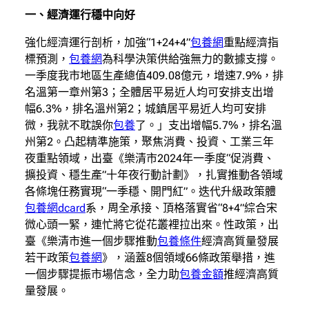
一、經濟運行穩中向好
強化經濟運行剖析，加強“1+24+4”
包養網
重點經濟指
標預測，
包養網
為科學決策供給強無力的數據支撐。
一季度我市地區生產總值409.08億元，增速7.9%，排
名溫第一章州第3；全體居平易近人均可安排支出增
幅6.3%，排名溫州第2；城鎮居平易近人均可安排
微，我就不耽誤你
包養
了。」支出增幅5.7%，排名溫
州第2。凸起精準施策，聚焦消費、投資、工業三年
夜重點領域，出臺《樂清市2024年一季度“促消費、
擴投資、穩生產”十年夜行動計劃》，扎實推動各領域
各條塊任務實現“一季穩、開門紅”。迭代升級政策體
包養網dcard
系，周全承接、頂格落實省“8+4”綜合宋
微心頭一緊，連忙將它從花叢裡拉出來。性政策，出
臺《樂清市進一個步驟推動
包養條件
經濟高質量發展
若干政策
包養網
》，涵蓋8個領域66條政策舉措，進
一個步驟提振市場信念，全力助
包養金額
推經濟高質
量發展。