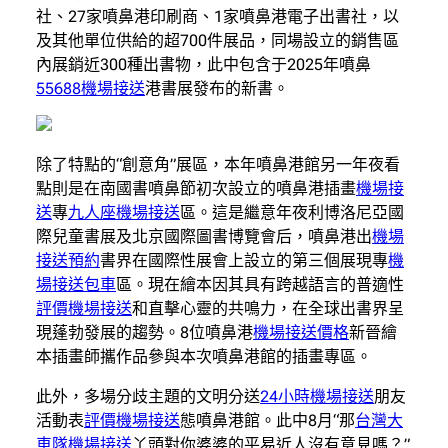
社、27家噴鼻港印刷商、1家噴鼻港電子出書社，以
及其他單位供給的超700件展品，同場設立的銷售區
內展銷近300種出書物，此中包含于2025年噴鼻
55688機場接送
港書展發布的新書。
除了特點的“創意角”展區，本年噴鼻港館另一年夜看
點則是在南國書噴鼻節初次設立的噴鼻港插畫
機場接
送
專
九人座機場接送
區。這是繼意年夜利博洛尼亞國
際兒童書展及北京國際圖書博覽會后，噴鼻港出
機場
接送預約
書界在國際性展會上設立的第三個展現專
機
場接送包車
區。現在繪本因其具有跨越語言的普適性
評價機場接送
和直擊心靈的共鳴力，在全球出書界呈
現蓬勃發展的趨勢。8位噴鼻港
機場接送價格
新晉繪
本插畫師攜作品參與本次噴鼻港館的插畫專區。
此外，多場分歧主題的文明分送
24小時機場接送
朋友
活動表
評價機場接送
態噴鼻港館。此中8月“那
台灣大
車隊機場接送
丫頭對你婆婆的平易近人沒有意見嗎？”