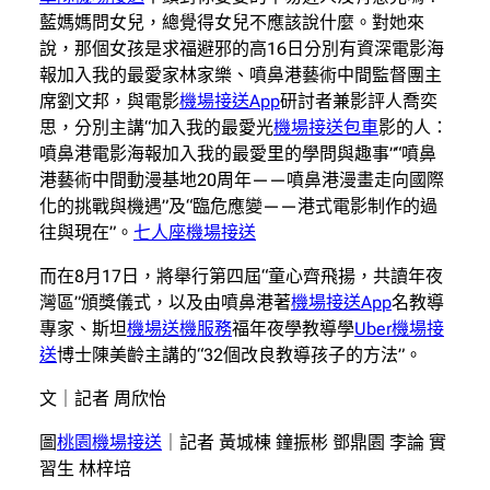
藍媽媽問女兒，總覺得女兒不應該說什麼。對她來
說，那個女孩是求福避邪的高16日分別有資深電影海
報加入我的最愛家林家樂、噴鼻港藝術中間監督團主
席劉文邦，與電影
機場接送App
研討者兼影評人喬奕
思，分別主講“加入我的最愛光
機場接送包車
影的人：
噴鼻港電影海報加入我的最愛里的學問與趣事”“噴鼻
港藝術中間動漫基地20周年——噴鼻港漫畫走向國際
化的挑戰與機遇”及“臨危應變——港式電影制作的過
往與現在”。
七人座機場接送
而在8月17日，將舉行第四屆“童心齊飛揚，共讀年夜
灣區”頒獎儀式，以及由噴鼻港著
機場接送App
名教導
專家、斯坦
機場送機服務
福年夜學教導學
Uber機場接
送
博士陳美齡主講的“32個改良教導孩子的方法”。
文｜記者 周欣怡
圖
桃園機場接送
｜記者 黃城棟 鐘振彬 鄧鼎園 李論 實
習生 林梓培