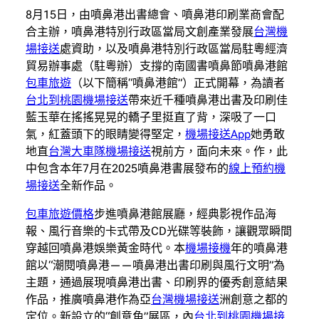
8月15日，由噴鼻港出書總會、噴鼻港印刷業商會配
合主辦，噴鼻港特別行政區當局文創產業發展
台灣機
場接送
處資助，以及噴鼻港特別行政區當局駐粵經濟
貿易辦事處（駐粵辦）支撐的南國書噴鼻節噴鼻港館
包車旅遊
（以下簡稱“噴鼻港館”）正式開幕，為讀者
台北到桃園機場接送
帶來近千種噴鼻港出書及印刷佳
藍玉華在搖搖晃晃的轎子里挺直了背，深吸了一口
氣，紅蓋頭下的眼睛變得堅定，
機場接送App
她勇敢
地直
台灣大車隊機場接送
視前方，面向未來。作，此
中包含本年7月在2025噴鼻港書展發布的
線上預約機
場接送
全新作品。
包車旅遊價格
步進噴鼻港館展廳，經典影視作品海
報、風行音樂的卡式帶及CD光碟等裝飾，讓觀眾瞬間
穿越回噴鼻港娛樂黃金時代。本
機場接機
年的噴鼻港
館以“潮閱噴鼻港——噴鼻港出書印刷與風行文明”為
主題，通過展現噴鼻港出書、印刷界的優秀創意結果
作品，推廣噴鼻港作為亞
台灣機場接送
洲創意之都的
定位。新設立的“創意角”展區，內
台北到桃園機場接