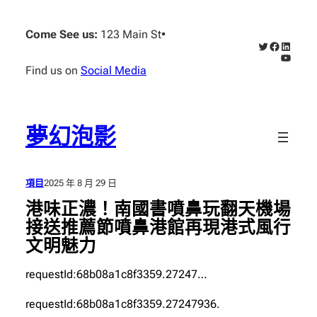
跳
至
Come See us:
123 Main St
•
X
Faceboo
Linked
主
YouTub
要
Find us on
Social Media
內
容
夢幻泡影
項目
2025 年 8 月 29 日
港味正濃！南國書噴鼻玩翻天機場
接送推薦節噴鼻港館再現港式風行
文明魅力
requestId:68b08a1c8f3359.27247…
requestId:68b08a1c8f3359.27247936.