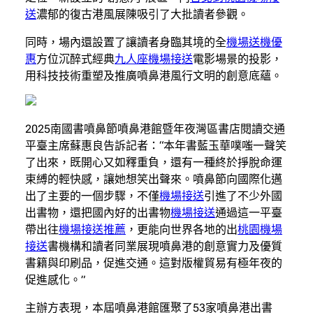
送
濃郁的復古港風展陳吸引了大批讀者參觀。
同時，場內還設置了讓讀者身臨其境的全
機場送機優
惠
方位沉醉式經典
九人座機場接送
電影場景的投影，
用科技技術重塑及推廣噴鼻港風行文明的創意底蘊。
2025南國書噴鼻節噴鼻港館暨年夜灣區書店閱讀交通
平臺主席蘇惠良告訴記者：“本年書藍玉華噗嗤一聲笑
了出來，既開心又如釋重負，還有一種終於掙脫命運
束縛的輕快感，讓她想笑出聲來。噴鼻節向國際化邁
出了主要的一個步驟，不僅
機場接送
引進了不少外國
出書物，還把國內好的出書物
機場接送
通過這一平臺
帶出往
機場接送推薦
，更能向世界各地的出
桃園機場
接送
書機構和讀者同業展現噴鼻港的創意實力及優質
書籍與印刷品，促進交通。這對版權貿易有極年夜的
促進感化。”
主辦方表現，本屆噴鼻港館匯聚了53家噴鼻港出書