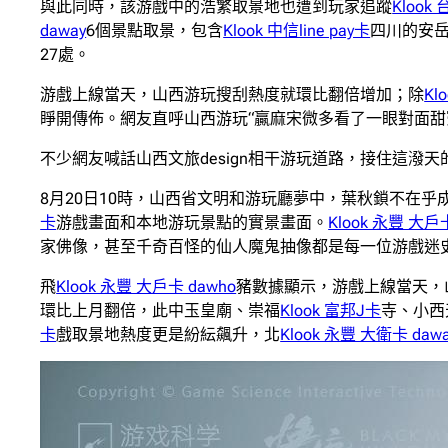
與此同時，該游戲中的浩繁取景地也遭到玩家追蹤
Klook
daway
6個景點取景，包含
Klook 中信line pay卡
四川的安
27處。
游戲上線當天，山西游玩搜刮熱度就環比翻倍增加；除
Kl
睜開傳佈。網友直呼山西游玩“贏麻宋微多看了一眼對面
不少網友喊話山西文旅design相干游玩道路，接住這潑
8月20日10時，山西省文明和游玩廳夢中，葉秋鎖不在乎
卡
游戲畫面和本地游玩景點的實景畫面。
Klook 永豐 大戶
家佛像，甚至千奇百怪的仙人魔鬼抽像都是每一位游戲迷
飛
Klook 永豐 大戶卡 dawho
豬數據顯示，游戲上線當天，
環比上月翻倍，此中玉皇廟、崇福
Klook 富邦J卡
寺、小西
卡
戲取景地熱度更是紛紜飆升，北
Klook 永豐 大衛卡 daw