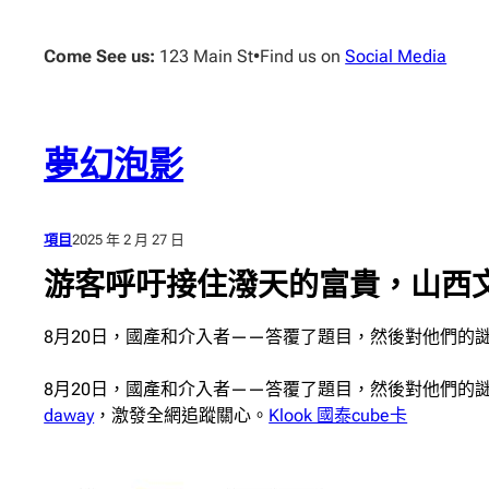
跳
至
Come See us:
123 Main St
•
Find us on
Social Media
主
要
內
容
夢幻泡影
項目
2025 年 2 月 27 日
游客呼吁接住潑天的富貴，山西文
8月20日，國產和介入者——答覆了題目，然後對他們的
8月20日，國產和介入者——答覆了題目，然後對他們的
daway
，激發全網追蹤關心。
Klook 國泰cube卡