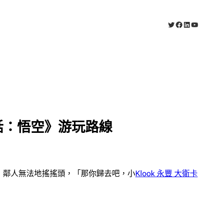
X
Facebook
LinkedIn
YouTub
話：悟空》游玩路線
」鄰人無法地搖搖頭，「那你歸去吧，小
Klook 永豐 大衛卡