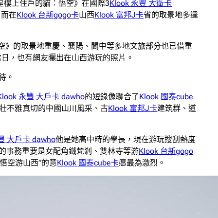
是樓上住戶的貓：悟空》在國際3
Klook 永豐 大衛卡
，而在
Klook 台新gogo卡
山西
Klook 富邦J卡
省的取景地多達
空》的取景地重慶、襄陽、閬中等多地文旅部分也已借重
當日，也有網友曬出在山西游玩的照片。
待。
Klook 永豐 大戶卡 dawho
的短錄像聯合了
Klook 國泰cube
壯不雅真切的中國山川風采、古
Klook 富邦J卡
建筑群、道
永豐 大戶卡 dawho
他是她高中時的學長，現在游玩搜刮熱度
的事務重要是女配角鐵梵剎、雙林寺等游
Klook 台新gogo
悟空游山西”的意
Klook 國泰cube卡
愿最為激烈。