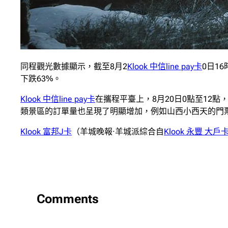
同程觀光數據顯示，截至8月2
Klook 中信line pay卡
0日1
下跌63%。
Klook 中信line pay卡
在攜程平臺上，8月20日0點至12
類景區的訂單量也呈現了明顯增加，例如山西小西天的門票
Klook 富邦J卡
（羊城晚報·羊城派綜合自
Klook 永豐 大戶卡
Comments