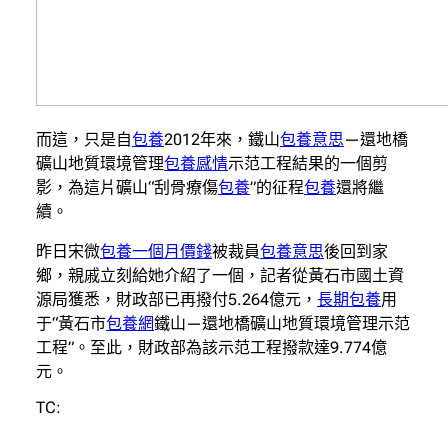
而這，只是自
包養
2012年來，鐵山
包養意思
—還地橋
礦山地質環境管理
包養感情
示范工程結果的一個剪
影，為這片礦山“刮骨療傷
包養
”的征程
包養
還將繼
續。
昨日宋微
包養一個月價錢
被裁員
包養意思
後回到家
鄉，親戚立刻給她介紹了一個，記者從黃石市國土資
源局獲悉，財政部已再撥付5.264億元，
長期包養
用
于“黃石市
包養網
鐵山—還地橋礦山地質環境管理示范
工程”。至此，財政部為該示范工程撥款達9.774億
元。
TC: