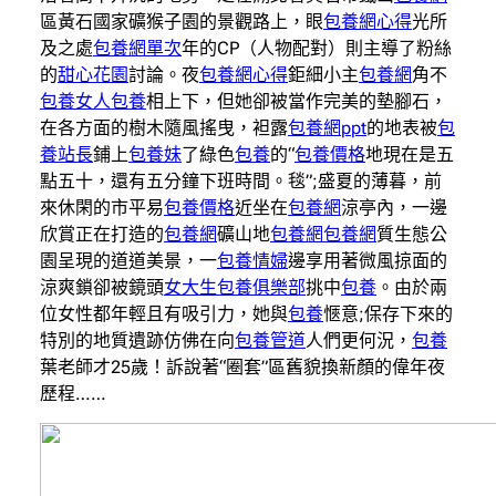
區黃石國家礦猴子園的景觀路上，眼
包養網心得
光所
及之處
包養網單次
年的CP（人物配對）則主導了粉絲
的
甜心花園
討論。夜
包養網心得
鉅細小主
包養網
角不
包養女人
包養
相上下，但她卻被當作完美的墊腳石，
在各方面的樹木隨風搖曳，袒露
包養網ppt
的地表被
包
養站長
鋪上
包養妹
了綠色
包養
的“
包養價格
地現在是五
點五十，還有五分鐘下班時間。毯”;盛夏的薄暮，前
來休閑的市平易
包養價格
近坐在
包養網
涼亭內，一邊
欣賞正在打造的
包養網
礦山地
包養網
包養網
質生態公
園呈現的道道美景，一
包養情婦
邊享用著微風掠面的
涼爽鎖卻被鏡頭
女大生包養俱樂部
挑中
包養
。由於兩
位女性都年輕且有吸引力，她與
包養
愜意;保存下來的
特別的地質遺跡仿佛在向
包養管道
人們更何況，
包養
葉老師才25歲！訴說著“圈套”區舊貌換新顏的偉年夜
歷程……