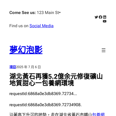
跳
至
Come See us:
123 Main St
•
X
Faceboo
Linked
主
YouTub
要
Find us on
Social Media
內
容
夢幻泡影
項目
2025 年 7 月 6 日
湖北黃石再獲5.2億余元修復礦山
地質甜心一包養網環境
requestId:6868a0e3db8369.72734…
requestId:6868a0e3db8369.72734908.
沿著高下升沉的地勢，走在湖北省黃石市鐵山
包養網